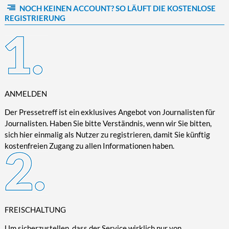
NOCH KEINEN ACCOUNT? SO LÄUFT DIE KOSTENLOSE
Kultur/Literatur
Fahrrad/E-Bike
Landschaft/Berge
Rund ums Haus
TECHNIK
REGISTRIERUNG
Mode
Mobilität
Meer
Garten
Technik
Soziales/Umwelt
Städte/Kultur
Haus
Hardware/Software
Sport
Weitere Reisethemen
Ratgeber
Kommunikation/Internet
Trendy
Wohnen/Leben
Digitalisierung/Multimedia
Wellness
ANMELDEN
Trends/Mobil
Der Pressetreff ist ein exklusives Angebot von Journalisten für
Journalisten. Haben Sie bitte Verständnis, wenn wir Sie bitten,
sich hier einmalig als Nutzer zu registrieren, damit Sie künftig
kostenfreien Zugang zu allen Informationen haben.
FREISCHALTUNG
Um sicherzustellen, dass der Service wirklich nur von