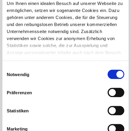
PRESSETREFF
Um Ihnen einen idealen Besuch auf unserer Webseite zu
ermöglichen, setzen wir sogenannte Cookies ein. Dazu
gehören unter anderem Cookies, die für die Steuerung
und den reibungslosen Betrieb unserer kommerziellen
Unternehmensseite notwendig sind. Zusätzlich
verwenden wir Cookies zur anonymen Erhebung von
Statistiken sowie solche, die zur Ausspielung und
Anzeige personalisierter Inhalte auch nach dem Besuch
unserer Webseite eingesetzt werden können. Durch
unsere Cookie-Einstellungen können Sie selbst
Einwilligungsauswahl
entscheiden, ob und welche Cookies Sie zulassen
Notwendig
möchten. Personen, die das 16. Lebensjahr noch nicht
vollendet haben, benötigen die Zistimmung der
Präferenzen
Sorgeberechtigten. Bitte beachten Sie, dass anhand Ihrer
getätigten Einstellungen eventuell nicht alle Leistungen
FÜR WEN IST DER PRESSETREFF?
auf der Webseite zur Verfügung stehen können. Ihre
Statistiken
Der Pressetreff ist ein Fachportal für freie und feste Redakteure,
Einwilligung können Sie jederzeit widerrufen und in den
journalistisch tätige Mitarbeiter, Dokumentare und Volontäre in
Cookie-Einstellungen entsprechend ändern. In unseren
Deutschland. Unsere Artikel dürfen und sollen in Zeitschriften,
Marketing
Datenschutzhinweisen
finden Sie weitere