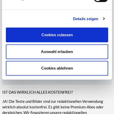
Zeitungen, Anzeigenblättern und vielen anderen Print- und
entsprechende Informationen.
Online-Medien veröffentlicht werden.
Details zeigen
Cookies zulassen
Auswahl erlauben
Cookies ablehnen
IST DAS WIRKLICH ALLES KOSTENFREI?
JA! Die Texte und Bilder sind zur redaktionellen Verwendung
wirklich absolut kostenfrei. Es gibt keine Premium-Abos oder
dergleichen. Wir finanzieren unsere redaktionellen