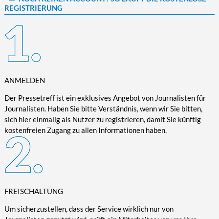
REGISTRIERUNG
Kultur/Literatur
Fahrrad/E-Bike
Landschaft/Berge
Rund ums Haus
TECHNIK
Mode
Mobilität
Meer
Garten
Technik
Soziales/Umwelt
Städte/Kultur
Haus
Hardware/Software
Sport
Weitere Reisethemen
Ratgeber
Kommunikation/Internet
Trendy
Wohnen/Leben
Digitalisierung/Multimedia
ANMELDEN
Wellness
Trends/Mobil
Der Pressetreff ist ein exklusives Angebot von Journalisten für
Journalisten. Haben Sie bitte Verständnis, wenn wir Sie bitten,
sich hier einmalig als Nutzer zu registrieren, damit Sie künftig
kostenfreien Zugang zu allen Informationen haben.
FREISCHALTUNG
Um sicherzustellen, dass der Service wirklich nur von