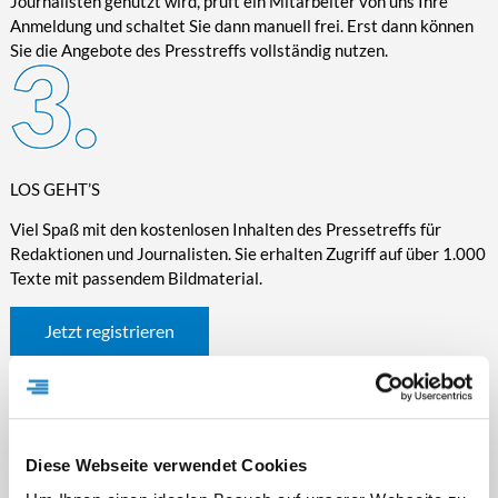
Journalisten genutzt wird, prüft ein Mitarbeiter von uns Ihre
Anmeldung und schaltet Sie dann manuell frei. Erst dann können
Sie die Angebote des Presstreffs vollständig nutzen.
LOS GEHT’S
Viel Spaß mit den kostenlosen Inhalten des Pressetreffs für
Redaktionen und Journalisten. Sie erhalten Zugriff auf über 1.000
Texte mit passendem Bildmaterial.
Jetzt registrieren
Diese Webseite verwendet Cookies
WICHTIGE INFORMATIONEN RUND UM DEN
PRESSETREFF