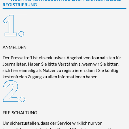
REGISTRIERUNG
Kultur/Literatur
Fahrrad/E-Bike
Landschaft/Berge
Rund ums Haus
TECHNIK
Mode
Mobilität
Meer
Garten
Technik
Soziales/Umwelt
Städte/Kultur
Haus
Hardware/Software
Sport
Weitere Reisethemen
Ratgeber
Kommunikation/Internet
Trendy
Wohnen/Leben
Digitalisierung/Multimedia
ANMELDEN
Wellness
Trends/Mobil
Der Pressetreff ist ein exklusives Angebot von Journalisten für
Journalisten. Haben Sie bitte Verständnis, wenn wir Sie bitten,
sich hier einmalig als Nutzer zu registrieren, damit Sie künftig
kostenfreien Zugang zu allen Informationen haben.
FREISCHALTUNG
Um sicherzustellen, dass der Service wirklich nur von