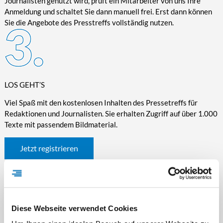
Journalisten genutzt wird, prüft ein Mitarbeiter von uns Ihre
Anmeldung und schaltet Sie dann manuell frei. Erst dann können
Sie die Angebote des Presstreffs vollständig nutzen.
LOS GEHT’S
Viel Spaß mit den kostenlosen Inhalten des Pressetreffs für
Redaktionen und Journalisten. Sie erhalten Zugriff auf über 1.000
Texte mit passendem Bildmaterial.
Jetzt registrieren
Diese Webseite verwendet Cookies
WICHTIGE INFORMATIONEN RUND UM DEN
PRESSETREFF