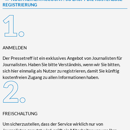
REGISTRIERUNG
Kultur/Literatur
Fahrrad/E-Bike
Landschaft/Berge
Rund ums Haus
TECHNIK
Mode
Mobilität
Meer
Garten
Technik
Soziales/Umwelt
Städte/Kultur
Haus
Hardware/Software
Sport
Weitere Reisethemen
Ratgeber
Kommunikation/Internet
Trendy
Wohnen/Leben
Digitalisierung/Multimedia
ANMELDEN
Wellness
Trends/Mobil
Der Pressetreff ist ein exklusives Angebot von Journalisten für
Journalisten. Haben Sie bitte Verständnis, wenn wir Sie bitten,
sich hier einmalig als Nutzer zu registrieren, damit Sie künftig
kostenfreien Zugang zu allen Informationen haben.
FREISCHALTUNG
Um sicherzustellen, dass der Service wirklich nur von