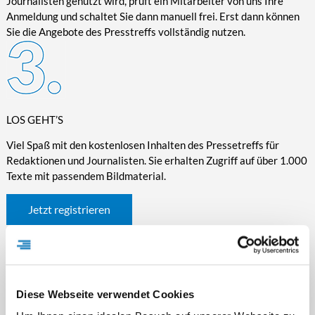
Journalisten genutzt wird, prüft ein Mitarbeiter von uns Ihre
Anmeldung und schaltet Sie dann manuell frei. Erst dann können
Sie die Angebote des Presstreffs vollständig nutzen.
LOS GEHT’S
Viel Spaß mit den kostenlosen Inhalten des Pressetreffs für
Redaktionen und Journalisten. Sie erhalten Zugriff auf über 1.000
Texte mit passendem Bildmaterial.
Jetzt registrieren
Diese Webseite verwendet Cookies
WICHTIGE INFORMATIONEN RUND UM DEN
PRESSETREFF