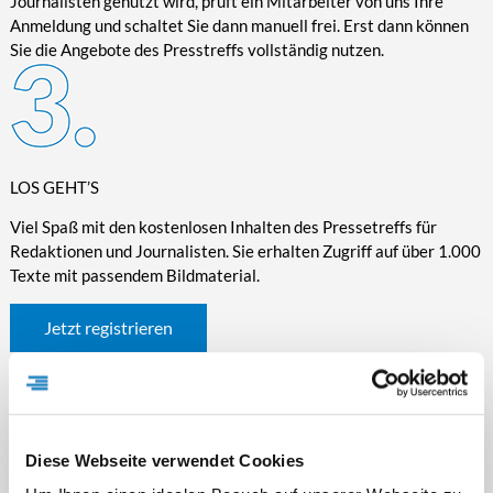
Journalisten genutzt wird, prüft ein Mitarbeiter von uns Ihre
Anmeldung und schaltet Sie dann manuell frei. Erst dann können
Sie die Angebote des Presstreffs vollständig nutzen.
LOS GEHT’S
Viel Spaß mit den kostenlosen Inhalten des Pressetreffs für
Redaktionen und Journalisten. Sie erhalten Zugriff auf über 1.000
Texte mit passendem Bildmaterial.
Jetzt registrieren
Diese Webseite verwendet Cookies
WICHTIGE INFORMATIONEN RUND UM DEN
PRESSETREFF