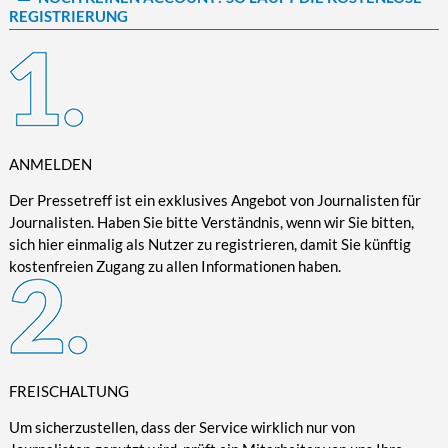
REGISTRIERUNG
Kultur/Literatur
Fahrrad/E-Bike
Landschaft/Berge
Rund ums Haus
TECHNIK
Mode
Mobilität
Meer
Garten
Technik
Soziales/Umwelt
Städte/Kultur
Haus
Hardware/Software
Sport
Weitere Reisethemen
Ratgeber
Kommunikation/Internet
Trendy
Wohnen/Leben
Digitalisierung/Multimedia
ANMELDEN
Wellness
Trends/Mobil
Der Pressetreff ist ein exklusives Angebot von Journalisten für
Journalisten. Haben Sie bitte Verständnis, wenn wir Sie bitten,
sich hier einmalig als Nutzer zu registrieren, damit Sie künftig
kostenfreien Zugang zu allen Informationen haben.
FREISCHALTUNG
Um sicherzustellen, dass der Service wirklich nur von