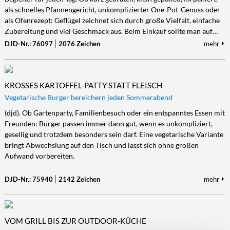
als schnelles Pfannengericht, unkomplizierter One-Pot-Genuss oder
Kultur/Literatur
Fahrrad/E-Bike
Landschaft/Berge
Rund ums Haus
TECHNIK
als Ofenrezept: Geflügel zeichnet sich durch große Vielfalt, einfache
Mode
Mobilität
Meer
Garten
Zubereitung und viel Geschmack aus. Beim Einkauf sollte man auf…
Technik
DJD-Nr.: 76097
2076 Zeichen
mehr
Soziales/Umwelt
Städte/Kultur
Haus
Hardware/Software
Sport
Weitere Reisethemen
Ratgeber
Kommunikation/Internet
Trendy
Wohnen/Leben
Digitalisierung/Multimedia
KROSSES KARTOFFEL-PATTY STATT FLEISCH
Wellness
Trends/Mobil
Vegetarische Burger bereichern jeden Sommerabend
(djd). Ob Gartenparty, Familienbesuch oder ein entspanntes Essen mit
Freunden: Burger passen immer dann gut, wenn es unkompliziert,
gesellig und trotzdem besonders sein darf. Eine vegetarische Variante
bringt Abwechslung auf den Tisch und lässt sich ohne großen
Aufwand vorbereiten.
DJD-Nr.: 75940
2142 Zeichen
mehr
VOM GRILL BIS ZUR OUTDOOR-KÜCHE