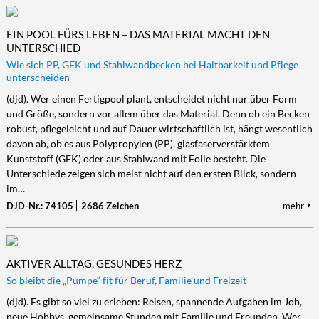
EIN POOL FÜRS LEBEN – DAS MATERIAL MACHT DEN
UNTERSCHIED
Wie sich PP, GFK und Stahlwandbecken bei Haltbarkeit und Pflege
unterscheiden
(djd). Wer einen Fertigpool plant, entscheidet nicht nur über Form
und Größe, sondern vor allem über das Material. Denn ob ein Becken
robust, pflegeleicht und auf Dauer wirtschaftlich ist, hängt wesentlich
davon ab, ob es aus Polypropylen (PP), glasfaserverstärktem
Kunststoff (GFK) oder aus Stahlwand mit Folie besteht. Die
Unterschiede zeigen sich meist nicht auf den ersten Blick, sondern
im…
DJD-Nr.: 74105
2686 Zeichen
mehr
AKTIVER ALLTAG, GESUNDES HERZ
So bleibt die „Pumpe“ fit für Beruf, Familie und Freizeit
(djd). Es gibt so viel zu erleben: Reisen, spannende Aufgaben im Job,
neue Hobbys, gemeinsame Stunden mit Familie und Freunden. Wer