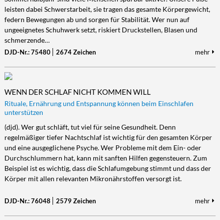
leisten dabei Schwerstarbeit, sie tragen das gesamte Körpergewicht,
Kultur/Literatur
Fahrrad/E-Bike
Landschaft/Berge
Rund ums Haus
TECHNIK
federn Bewegungen ab und sorgen für Stabilität. Wer nun auf
Mode
Mobilität
Meer
Garten
ungeeignetes Schuhwerk setzt, riskiert Druckstellen, Blasen und
Technik
schmerzende…
Soziales/Umwelt
Städte/Kultur
Haus
Hardware/Software
DJD-Nr.: 75480
2674 Zeichen
mehr
Sport
Weitere Reisethemen
Ratgeber
Kommunikation/Internet
Trendy
Wohnen/Leben
Digitalisierung/Multimedia
Wellness
Trends/Mobil
WENN DER SCHLAF NICHT KOMMEN WILL
Rituale, Ernährung und Entspannung können beim Einschlafen
unterstützen
(djd). Wer gut schläft, tut viel für seine Gesundheit. Denn
regelmäßiger tiefer Nachtschlaf ist wichtig für den gesamten Körper
und eine ausgeglichene Psyche. Wer Probleme mit dem Ein- oder
Durchschlummern hat, kann mit sanften Hilfen gegensteuern. Zum
Beispiel ist es wichtig, dass die Schlafumgebung stimmt und dass der
Körper mit allen relevanten Mikronährstoffen versorgt ist.
DJD-Nr.: 76048
2579 Zeichen
mehr