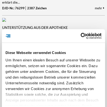
erklärt die…
DJD-Nr.: 76299
2387 Zeichen
mehr
UNTERSTÜTZUNG AUS DER APOTHEKE
Welche Leistungen Senioren und Angehörige im Alltag entlasten
(djd). Der Medikamentenschrank wird voller, die ärztlichen Therapien
vielfältiger und irgendwann fällt es schwer, den Überblick zu
behalten. Gerade für ältere Menschen ist das oft eine zunehmende
Diese Webseite verwendet Cookies
Belastung. Die örtliche Apotheke kann für Senioren und ihre
Um Ihnen einen idealen Besuch auf unserer Webseite zu
Angehörigen in diesem Punkt zu einer wichtigen Anlaufstelle werden
und gezielt unterstützen – von der persönlichen Medikationsberatung
ermöglichen, setzen wir sogenannte Cookies ein. Dazu
bis zur…
gehören unter anderem Cookies, die für die Steuerung
DJD-Nr.: 75932
2514 Zeichen
mehr
und den reibungslosen Betrieb unserer kommerziellen
Unternehmensseite notwendig sind. Zusätzlich
verwenden wir Cookies zur anonymen Erhebung von
Statistiken sowie solche, die zur Ausspielung und
WENN SCROLLEN UNTER DIE GÜRTELLINIE GEHT
Anzeige personalisierter Inhalte auch nach dem Besuch
Schlecht für den Po: Smartphone auf dem Klo
unserer Webseite eingesetzt werden können. Durch