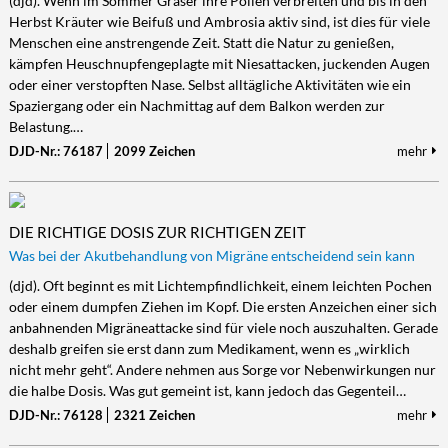
(djd). Wenn im Sommer Gräser ihre Pollen verbreiten und bis in den
Herbst Kräuter wie Beifuß und Ambrosia aktiv sind, ist dies für viele
Menschen eine anstrengende Zeit. Statt die Natur zu genießen,
kämpfen Heuschnupfengeplagte mit Niesattacken, juckenden Augen
oder einer verstopften Nase. Selbst alltägliche Aktivitäten wie ein
Spaziergang oder ein Nachmittag auf dem Balkon werden zur
Belastung.…
DJD-Nr.: 76187
2099 Zeichen
mehr
DIE RICHTIGE DOSIS ZUR RICHTIGEN ZEIT
Was bei der Akutbehandlung von Migräne entscheidend sein kann
(djd). Oft beginnt es mit Lichtempfindlichkeit, einem leichten Pochen
oder einem dumpfen Ziehen im Kopf. Die ersten Anzeichen einer sich
anbahnenden Migräneattacke sind für viele noch auszuhalten. Gerade
deshalb greifen sie erst dann zum Medikament, wenn es „wirklich
nicht mehr geht“. Andere nehmen aus Sorge vor Nebenwirkungen nur
die halbe Dosis. Was gut gemeint ist, kann jedoch das Gegenteil…
DJD-Nr.: 76128
2321 Zeichen
mehr