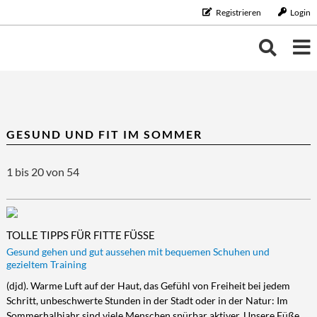
Registrieren
Login
THEMEN
THEMEN
KALENDER
GESUND UND FIT IM SOMMER
BILDUNG/BERUF
Bildung/Beruf
ERNÄHRUNG
NEUIGKEITEN
1 bis 20 von 54
Aus-/Weiterbildung
Ernährung
FAMILIE/HAUSHALT
Karriere
Diät/Gesunde Ernährung
Familie/Haushalt
GELD
Schule/Studium
Essen
Familie/Partnerschaft
Geld
GESUNDHEIT
TOLLE TIPPS FÜR FITTE FÜSSE
Trinken
Haushalt
Finanzen
Gesundheit
LEBENSART
Gesund gehen und gut aussehen mit bequemen Schuhen und
gezieltem Training
Kinder
Vorsorge/Versicherung
Gesundheit/Vitalität
Lebensart
MOBILES LEBEN
(djd). Warme Luft auf der Haut, das Gefühl von Freiheit bei jedem
Tiere
Wirtschaft/Recht
Vorsorge
Beauty
Mobiles Leben
REISE/TOURISTIK
Schritt, unbeschwerte Stunden in der Stadt oder in der Natur: Im
Zahngesundheit
Freizeit
Auto/Motorrad
Reise/Touristik
Sommerhalbjahr sind viele Menschen spürbar aktiver. Unsere Füße
RUND UMS HAUS