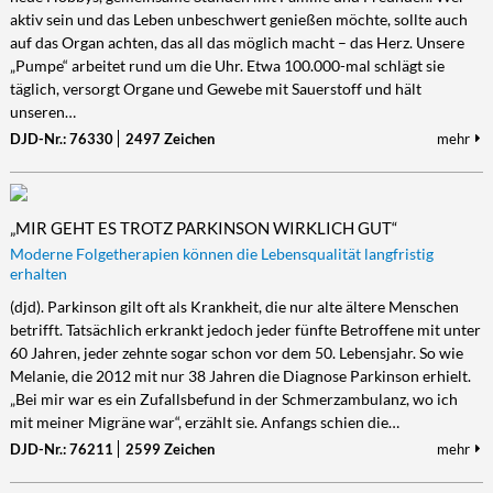
aktiv sein und das Leben unbeschwert genießen möchte, sollte auch
auf das Organ achten, das all das möglich macht – das Herz. Unsere
„Pumpe“ arbeitet rund um die Uhr. Etwa 100.000-mal schlägt sie
täglich, versorgt Organe und Gewebe mit Sauerstoff und hält
unseren…
DJD-Nr.: 76330
2497 Zeichen
mehr
„MIR GEHT ES TROTZ PARKINSON WIRKLICH GUT“
Moderne Folgetherapien können die Lebensqualität langfristig
erhalten
(djd). Parkinson gilt oft als Krankheit, die nur alte ältere Menschen
betrifft. Tatsächlich erkrankt jedoch jeder fünfte Betroffene mit unter
60 Jahren, jeder zehnte sogar schon vor dem 50. Lebensjahr. So wie
Melanie, die 2012 mit nur 38 Jahren die Diagnose Parkinson erhielt.
„Bei mir war es ein Zufallsbefund in der Schmerzambulanz, wo ich
mit meiner Migräne war“, erzählt sie. Anfangs schien die…
DJD-Nr.: 76211
2599 Zeichen
mehr