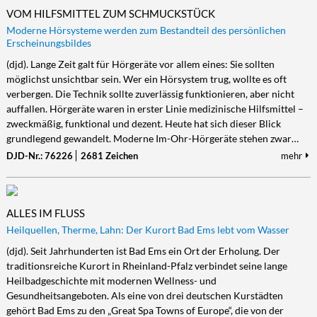
VOM HILFSMITTEL ZUM SCHMUCKSTÜCK
Moderne Hörsysteme werden zum Bestandteil des persönlichen
Erscheinungsbildes
(djd). Lange Zeit galt für Hörgeräte vor allem eines: Sie sollten
möglichst unsichtbar sein. Wer ein Hörsystem trug, wollte es oft
verbergen. Die Technik sollte zuverlässig funktionieren, aber nicht
auffallen. Hörgeräte waren in erster Linie medizinische Hilfsmittel –
zweckmäßig, funktional und dezent. Heute hat sich dieser Blick
grundlegend gewandelt. Moderne Im-Ohr-Hörgeräte stehen zwar…
DJD-Nr.: 76226
2681 Zeichen
mehr
ALLES IM FLUSS
Heilquellen, Therme, Lahn: Der Kurort Bad Ems lebt vom Wasser
(djd). Seit Jahrhunderten ist Bad Ems ein Ort der Erholung. Der
traditionsreiche Kurort in Rheinland-Pfalz verbindet seine lange
Heilbadgeschichte mit modernen Wellness- und
Gesundheitsangeboten. Als eine von drei deutschen Kurstädten
gehört Bad Ems zu den „Great Spa Towns of Europe“, die von der