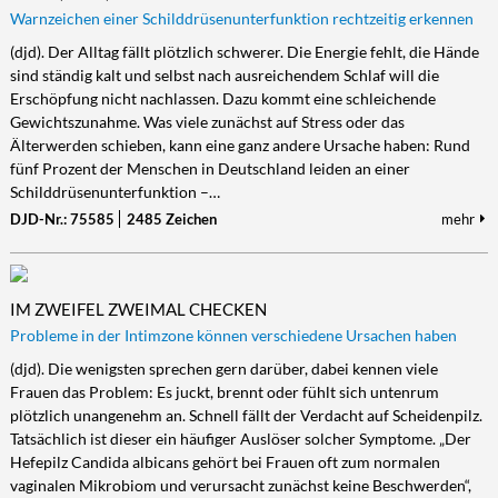
Warnzeichen einer Schilddrüsenunterfunktion rechtzeitig erkennen
(djd). Der Alltag fällt plötzlich schwerer. Die Energie fehlt, die Hände
sind ständig kalt und selbst nach ausreichendem Schlaf will die
Erschöpfung nicht nachlassen. Dazu kommt eine schleichende
Gewichtszunahme. Was viele zunächst auf Stress oder das
Älterwerden schieben, kann eine ganz andere Ursache haben: Rund
fünf Prozent der Menschen in Deutschland leiden an einer
Schilddrüsenunterfunktion –…
DJD-Nr.: 75585
2485 Zeichen
mehr
IM ZWEIFEL ZWEIMAL CHECKEN
Probleme in der Intimzone können verschiedene Ursachen haben
(djd). Die wenigsten sprechen gern darüber, dabei kennen viele
Frauen das Problem: Es juckt, brennt oder fühlt sich untenrum
plötzlich unangenehm an. Schnell fällt der Verdacht auf Scheidenpilz.
Tatsächlich ist dieser ein häufiger Auslöser solcher Symptome. „Der
Hefepilz Candida albicans gehört bei Frauen oft zum normalen
vaginalen Mikrobiom und verursacht zunächst keine Beschwerden“,