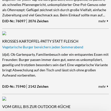
als schnelles Pfannengericht, unkomplizierter One-Pot-Genuss oder
Kultur/Literatur
Fahrrad/E-Bike
Landschaft/Berge
Rund ums Haus
TECHNIK
als Ofenrezept: Geflügel zeichnet sich durch große Vielfalt, einfache
Mode
Mobilität
Meer
Garten
Zubereitung und viel Geschmack aus. Beim Einkauf sollte man auf…
Technik
DJD-Nr.: 76097
2076 Zeichen
mehr
Soziales/Umwelt
Städte/Kultur
Haus
Hardware/Software
Sport
Weitere Reisethemen
Ratgeber
Kommunikation/Internet
Trendy
Wohnen/Leben
Digitalisierung/Multimedia
KROSSES KARTOFFEL-PATTY STATT FLEISCH
Wellness
Trends/Mobil
Vegetarische Burger bereichern jeden Sommerabend
(djd). Ob Gartenparty, Familienbesuch oder ein entspanntes Essen mit
Freunden: Burger passen immer dann gut, wenn es unkompliziert,
gesellig und trotzdem besonders sein darf. Eine vegetarische Variante
bringt Abwechslung auf den Tisch und lässt sich ohne großen
Aufwand vorbereiten.
DJD-Nr.: 75940
2142 Zeichen
mehr
VOM GRILL BIS ZUR OUTDOOR-KÜCHE