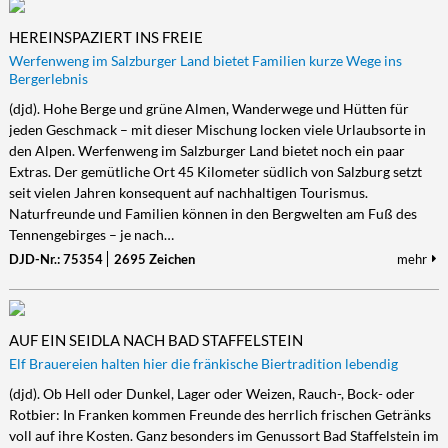
HEREINSPAZIERT INS FREIE
Werfenweng im Salzburger Land bietet Familien kurze Wege ins
Bergerlebnis
(djd). Hohe Berge und grüne Almen, Wanderwege und Hütten für
jeden Geschmack – mit dieser Mischung locken viele Urlaubsorte in
den Alpen. Werfenweng im Salzburger Land bietet noch ein paar
Extras. Der gemütliche Ort 45 Kilometer südlich von Salzburg setzt
seit vielen Jahren konsequent auf nachhaltigen Tourismus.
Naturfreunde und Familien können in den Bergwelten am Fuß des
Tennengebirges – je nach…
DJD-Nr.: 75354
2695 Zeichen
mehr
AUF EIN SEIDLA NACH BAD STAFFELSTEIN
Elf Brauereien halten hier die fränkische Biertradition lebendig
(djd). Ob Hell oder Dunkel, Lager oder Weizen, Rauch-, Bock- oder
Rotbier: In Franken kommen Freunde des herrlich frischen Getränks
voll auf ihre Kosten. Ganz besonders im Genussort Bad Staffelstein im