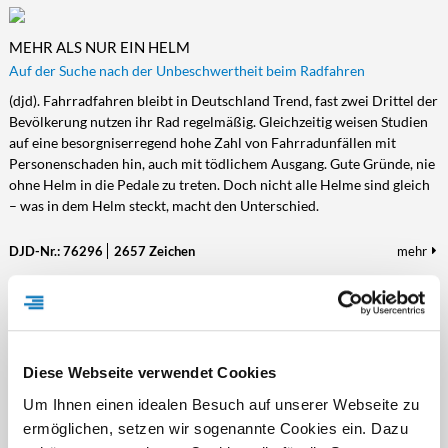
MEHR ALS NUR EIN HELM
Auf der Suche nach der Unbeschwertheit beim Radfahren
(djd). Fahrradfahren bleibt in Deutschland Trend, fast zwei Drittel der
Bevölkerung nutzen ihr Rad regelmäßig. Gleichzeitig weisen Studien
auf eine besorgniserregend hohe Zahl von Fahrradunfällen mit
Personenschaden hin, auch mit tödlichem Ausgang. Gute Gründe, nie
ohne Helm in die Pedale zu treten. Doch nicht alle Helme sind gleich
– was in dem Helm steckt, macht den Unterschied.
DJD-Nr.: 76296
2657 Zeichen
mehr
WO DIE JAGST DAS TEMPO VORGIBT
Genussradeln im Herzen der Schwäbischen Ostalb
Diese Webseite verwendet Cookies
(djd). Wer einmal durch das Jagsttal geradelt ist, weiß, warum es viele
Um Ihnen einen idealen Besuch auf unserer Webseite zu
Radfahrer nicht bei einem Besuch belassen. Die Region rund um
Ellwangen verbindet Natur mit Kultur – auf eine entspannte,
ermöglichen, setzen wir sogenannte Cookies ein. Dazu