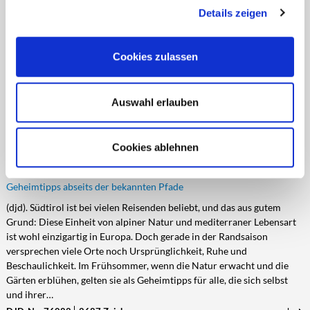
Rad, Kanu und Gastfreundschaft im südlichen Ostfriesland
Details zeigen
(djd). Weite: Dieses Attribut passt zum südlichen Ostfriesland so gut
wie zu kaum einer anderen Region. Der Himmel mit oft bizarren
Wolkenformationen spannt sich über die flache Landschaft, der Wind
Cookies zulassen
ist ein ständiger Begleiter. Die unendlich scheinende Natur wirkt
beruhigend und erholsam, weil Hektik gegen die Weite keine Chance
hat. Ein kurzes, herzliches „Moin“ reicht völlig aus, um überall und…
Auswahl erlauben
DJD-Nr.: 75604
2671 Zeichen
mehr
Cookies ablehnen
EIN SANFTER FRÜHSOMMER IN SÜDTIROL
Geheimtipps abseits der bekannten Pfade
(djd). Südtirol ist bei vielen Reisenden beliebt, und das aus gutem
Grund: Diese Einheit von alpiner Natur und mediterraner Lebensart
ist wohl einzigartig in Europa. Doch gerade in der Randsaison
versprechen viele Orte noch Ursprünglichkeit, Ruhe und
Beschaulichkeit. Im Frühsommer, wenn die Natur erwacht und die
Gärten erblühen, gelten sie als Geheimtipps für alle, die sich selbst
und ihrer…