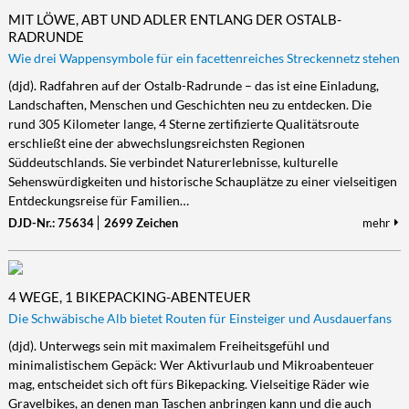
MIT LÖWE, ABT UND ADLER ENTLANG DER OSTALB-
RADRUNDE
Wie drei Wappensymbole für ein facettenreiches Streckennetz stehen
(djd). Radfahren auf der Ostalb-Radrunde – das ist eine Einladung,
Landschaften, Menschen und Geschichten neu zu entdecken. Die
rund 305 Kilometer lange, 4 Sterne zertifizierte Qualitätsroute
erschließt eine der abwechslungsreichsten Regionen
Süddeutschlands. Sie verbindet Naturerlebnisse, kulturelle
Sehenswürdigkeiten und historische Schauplätze zu einer vielseitigen
Entdeckungsreise für Familien…
DJD-Nr.: 75634
2699 Zeichen
mehr
4 WEGE, 1 BIKEPACKING-ABENTEUER
Die Schwäbische Alb bietet Routen für Einsteiger und Ausdauerfans
(djd). Unterwegs sein mit maximalem Freiheitsgefühl und
minimalistischem Gepäck: Wer Aktivurlaub und Mikroabenteuer
mag, entscheidet sich oft fürs Bikepacking. Vielseitige Räder wie
Gravelbikes, an denen man Taschen anbringen kann und die auch