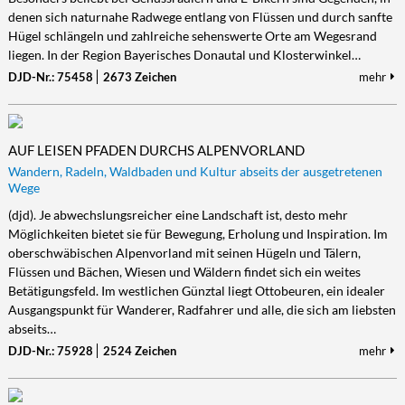
denen sich naturnahe Radwege entlang von Flüssen und durch sanfte
Kultur/Literatur
Fahrrad/E-Bike
Landschaft/Berge
Rund ums Haus
TECHNIK
Hügel schlängeln und zahlreiche sehenswerte Orte am Wegesrand
Mode
Mobilität
Meer
Garten
liegen. In der Region Bayerisches Donautal und Klosterwinkel…
Technik
DJD-Nr.: 75458
2673 Zeichen
mehr
Soziales/Umwelt
Städte/Kultur
Haus
Hardware/Software
Sport
Weitere Reisethemen
Ratgeber
Kommunikation/Internet
Trendy
Wohnen/Leben
Digitalisierung/Multimedia
AUF LEISEN PFADEN DURCHS ALPENVORLAND
Wellness
Trends/Mobil
Wandern, Radeln, Waldbaden und Kultur abseits der ausgetretenen
Wege
(djd). Je abwechslungsreicher eine Landschaft ist, desto mehr
Möglichkeiten bietet sie für Bewegung, Erholung und Inspiration. Im
oberschwäbischen Alpenvorland mit seinen Hügeln und Tälern,
Flüssen und Bächen, Wiesen und Wäldern findet sich ein weites
Betätigungsfeld. Im westlichen Günztal liegt Ottobeuren, ein idealer
Ausgangspunkt für Wanderer, Radfahrer und alle, die sich am liebsten
abseits…
DJD-Nr.: 75928
2524 Zeichen
mehr