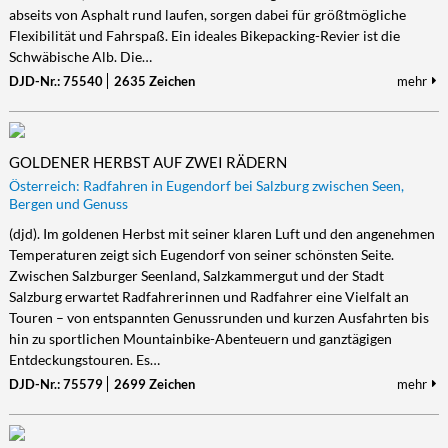
abseits von Asphalt rund laufen, sorgen dabei für größtmögliche
Flexibilität und Fahrspaß. Ein ideales Bikepacking-Revier ist die
Schwäbische Alb. Die…
DJD-Nr.: 75540
2635 Zeichen
mehr
GOLDENER HERBST AUF ZWEI RÄDERN
Österreich: Radfahren in Eugendorf bei Salzburg zwischen Seen,
Bergen und Genuss
(djd). Im goldenen Herbst mit seiner klaren Luft und den angenehmen
Temperaturen zeigt sich Eugendorf von seiner schönsten Seite.
Zwischen Salzburger Seenland, Salzkammergut und der Stadt
Salzburg erwartet Radfahrerinnen und Radfahrer eine Vielfalt an
Touren – von entspannten Genussrunden und kurzen Ausfahrten bis
hin zu sportlichen Mountainbike-Abenteuern und ganztägigen
Entdeckungstouren. Es…
DJD-Nr.: 75579
2699 Zeichen
mehr