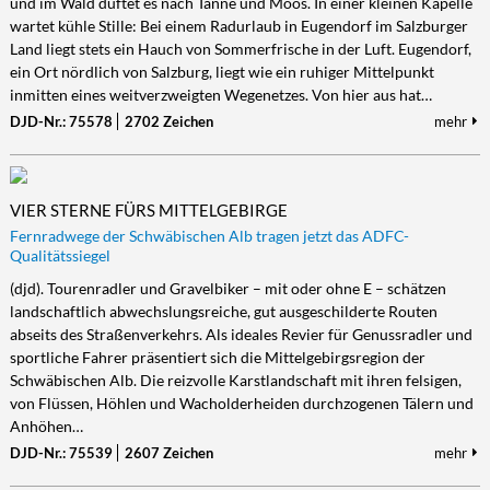
und im Wald duftet es nach Tanne und Moos. In einer kleinen Kapelle
wartet kühle Stille: Bei einem Radurlaub in Eugendorf im Salzburger
Land liegt stets ein Hauch von Sommerfrische in der Luft. Eugendorf,
ein Ort nördlich von Salzburg, liegt wie ein ruhiger Mittelpunkt
inmitten eines weitverzweigten Wegenetzes. Von hier aus hat…
DJD-Nr.: 75578
2702 Zeichen
mehr
VIER STERNE FÜRS MITTELGEBIRGE
Fernradwege der Schwäbischen Alb tragen jetzt das ADFC-
Qualitätssiegel
(djd). Tourenradler und Gravelbiker – mit oder ohne E – schätzen
landschaftlich abwechslungsreiche, gut ausgeschilderte Routen
abseits des Straßenverkehrs. Als ideales Revier für Genussradler und
sportliche Fahrer präsentiert sich die Mittelgebirgsregion der
Schwäbischen Alb. Die reizvolle Karstlandschaft mit ihren felsigen,
von Flüssen, Höhlen und Wacholderheiden durchzogenen Tälern und
Anhöhen…
DJD-Nr.: 75539
2607 Zeichen
mehr