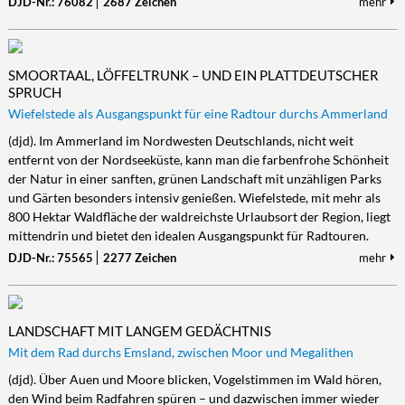
DJD-Nr.: 76082
2687 Zeichen
mehr
SMOORTAAL, LÖFFELTRUNK – UND EIN PLATTDEUTSCHER
SPRUCH
Wiefelstede als Ausgangspunkt für eine Radtour durchs Ammerland
(djd). Im Ammerland im Nordwesten Deutschlands, nicht weit
entfernt von der Nordseeküste, kann man die farbenfrohe Schönheit
der Natur in einer sanften, grünen Landschaft mit unzähligen Parks
und Gärten besonders intensiv genießen. Wiefelstede, mit mehr als
800 Hektar Waldfläche der waldreichste Urlaubsort der Region, liegt
mittendrin und bietet den idealen Ausgangspunkt für Radtouren.
DJD-Nr.: 75565
2277 Zeichen
mehr
LANDSCHAFT MIT LANGEM GEDÄCHTNIS
Mit dem Rad durchs Emsland, zwischen Moor und Megalithen
(djd). Über Auen und Moore blicken, Vogelstimmen im Wald hören,
den Wind beim Radfahren spüren – und dazwischen immer wieder