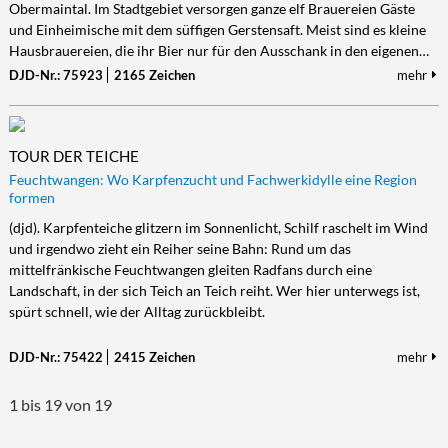
Obermaintal. Im Stadtgebiet versorgen ganze elf Brauereien Gäste
und Einheimische mit dem süffigen Gerstensaft. Meist sind es kleine
Hausbrauereien, die ihr Bier nur für den Ausschank in den eigenen…
DJD-Nr.: 75923
2165 Zeichen
mehr
TOUR DER TEICHE
Feuchtwangen: Wo Karpfenzucht und Fachwerkidylle eine Region
formen
(djd). Karpfenteiche glitzern im Sonnenlicht, Schilf raschelt im Wind
und irgendwo zieht ein Reiher seine Bahn: Rund um das
mittelfränkische Feuchtwangen gleiten Radfans durch eine
Landschaft, in der sich Teich an Teich reiht. Wer hier unterwegs ist,
spürt schnell, wie der Alltag zurückbleibt.
DJD-Nr.: 75422
2415 Zeichen
mehr
1 bis 19 von 19