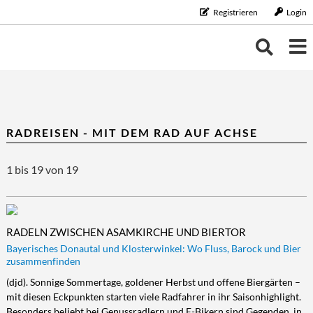
Registrieren
Login
THEMEN
THEMEN
KALENDER
RADREISEN - MIT DEM RAD AUF ACHSE
BILDUNG/BERUF
Bildung/Beruf
ERNÄHRUNG
NEUIGKEITEN
1 bis 19 von 19
Aus-/Weiterbildung
Ernährung
FAMILIE/HAUSHALT
Karriere
Diät/Gesunde Ernährung
Familie/Haushalt
GELD
Schule/Studium
Essen
Familie/Partnerschaft
Geld
GESUNDHEIT
RADELN ZWISCHEN ASAMKIRCHE UND BIERTOR
Trinken
Haushalt
Finanzen
Gesundheit
LEBENSART
Bayerisches Donautal und Klosterwinkel: Wo Fluss, Barock und Bier
zusammenfinden
Kinder
Vorsorge/Versicherung
Gesundheit/Vitalität
Lebensart
MOBILES LEBEN
(djd). Sonnige Sommertage, goldener Herbst und offene Biergärten –
Tiere
Wirtschaft/Recht
Vorsorge
Beauty
Mobiles Leben
REISE/TOURISTIK
mit diesen Eckpunkten starten viele Radfahrer in ihr Saisonhighlight.
Zahngesundheit
Freizeit
Auto/Motorrad
Reise/Touristik
Besonders beliebt bei Genussradlern und E-Bikern sind Gegenden, in
RUND UMS HAUS