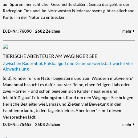
auf Spuren menschlicher Geschichte stoßen: Genau das geht in der
Radregion Emsland. Im Nordwesten Niedersachsens gibt es allerhand
Kultur in der Natur zu entdecken.
DJD-Nr.: 76090
2682 Zeichen
mehr
TIERISCHE ABENTEUER AM WAGINGER SEE
Zwischen Bauernhof, Fußballgolf und Grünholzwerkstatt wartet viel
Abwechslung
(djd). Kinder für die Natur begeistern und zum Wandern motivieren?
Manchmal braucht es dafür nur vier Beine, einen felligen Hals oder
zwei Hörner – und schon begeben sich Kinder neugierig und
leichtfüßig auf Entdeckungstour. Rund um den Waginger See bringen
tierische Begleiter wie Lamas und Ziegen viel Bewegung in den
Familienurlaub. „Jeden Tag ein kleines Abenteuer“ – mit diesem
Versprechen lädt…
DJD-Nr.: 75655
2508 Zeichen
mehr