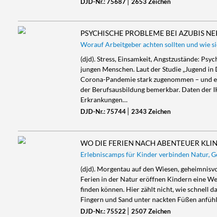
DJD-Nr.: 75687
2653 Zeichen
PSYCHISCHE PROBLEME BEI AZUBIS N
Worauf Arbeitgeber achten sollten und wie s
(djd). Stress, Einsamkeit, Angstzustände: Ps
jungen Menschen. Laut der Studie „Jugend in 
Corona-Pandemie stark zugenommen – und eine
der Berufsausbildung bemerkbar. Daten der IKK
Erkrankungen…
DJD-Nr.: 75744
2343 Zeichen
WO DIE FERIEN NACH ABENTEUER KLI
Erlebniscamps für Kinder verbinden Natur, G
(djd). Morgentau auf den Wiesen, geheimnisvo
Ferien in der Natur eröffnen Kindern eine Welt
finden können. Hier zählt nicht, wie schnell 
Fingern und Sand unter nackten Füßen anfühlt
DJD-Nr.: 75522
2507 Zeichen