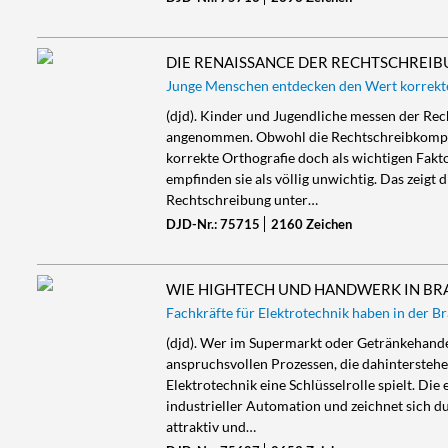
DIE RENAISSANCE DER RECHTSCHREI
Junge Menschen entdecken den Wert korrekte
(djd). Kinder und Jugendliche messen der Rec
angenommen. Obwohl die Rechtschreibkompe
korrekte Orthografie doch als wichtigen Fakto
empfinden sie als völlig unwichtig. Das zeig
Rechtschreibung unter…
DJD-Nr.: 75715
2160 Zeichen
WIE HIGHTECH UND HANDWERK IN 
Fachkräfte für Elektrotechnik haben in der B
(djd). Wer im Supermarkt oder Getränkehandel
anspruchsvollen Prozessen, die dahintersteh
Elektrotechnik eine Schlüsselrolle spielt. D
industrieller Automation und zeichnet sich d
attraktiv und…