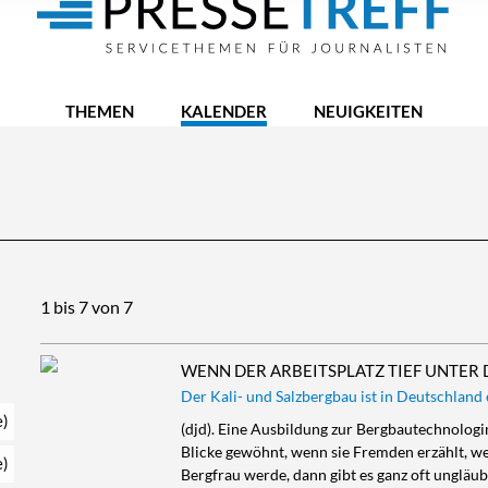
THEMEN
KALENDER
NEUIGKEITEN
1 bis 7 von 7
WENN DER ARBEITSPLATZ TIEF UNTER 
Der Kali- und Salzbergbau ist in Deutschland
e)
(djd). Eine Ausbildung zur Bergbautechnologin
Blicke gewöhnt, wenn sie Fremden erzählt, wel
e)
Bergfrau werde, dann gibt es ganz oft ungläubi