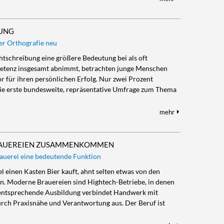
BUNG
r Orthografie neu
htschreibung eine größere Bedeutung bei als oft
tenz insgesamt abnimmt, betrachten junge Menschen
r für ihren persönlichen Erfolg. Nur zwei Prozent
t die erste bundesweite, repräsentative Umfrage zum Thema
mehr
BRAUEREIEN ZUSAMMENKOMMEN
rauerei eine bedeutende Funktion
 einen Kasten Bier kauft, ahnt selten etwas von den
en. Moderne Brauereien sind Hightech-Betriebe, in denen
ie entsprechende Ausbildung verbindet Handwerk mit
urch Praxisnähe und Verantwortung aus. Der Beruf ist