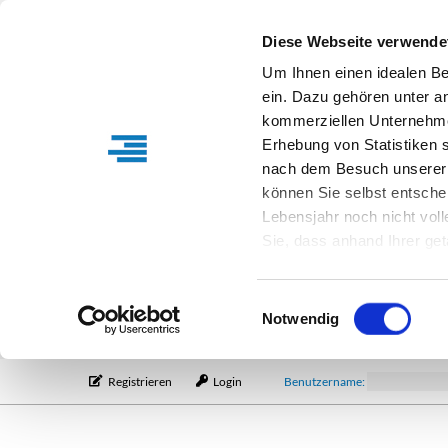
Diese Webseite verwende
Um Ihnen einen idealen B
ein. Dazu gehören unter a
kommerziellen Unternehme
Erhebung von Statistiken s
nach dem Besuch unserer 
können Sie selbst entsche
Lebensjahr noch nicht vol
Sie, dass anhand Ihrer get
Verfügung stehen können. I
Einstellungen entsprechen
Einwilligungsauswahl
entsprechende Informatio
Notwendig
Registrieren
Login
Benutzername: