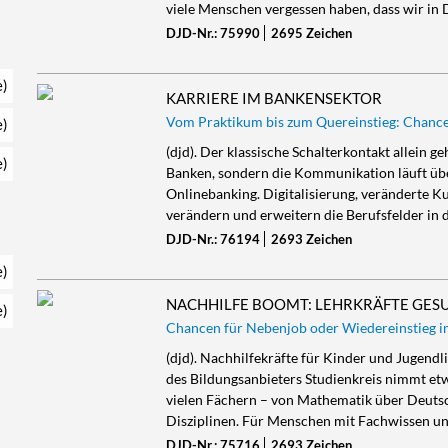
viele Menschen vergessen haben, dass wir in 
DJD-Nr.: 75990
2695 Zeichen
e)
KARRIERE IM BANKENSEKTOR
Vom Praktikum bis zum Quereinstieg: Chance
e)
(djd). Der klassische Schalterkontakt allein 
e)
Banken, sondern die Kommunikation läuft über
Onlinebanking. Digitalisierung, veränderte 
verändern und erweitern die Berufsfelder in 
DJD-Nr.: 76194
2693 Zeichen
e)
NACHHILFE BOOMT: LEHRKRÄFTE GES
e)
Chancen für Nebenjob oder Wiedereinstieg i
(djd). Nachhilfekräfte für Kinder und Jugendl
des Bildungsanbieters Studienkreis nimmt etwa
vielen Fächern – von Mathematik über Deuts
Disziplinen. Für Menschen mit Fachwissen u
DJD-Nr.: 75716
2693 Zeichen