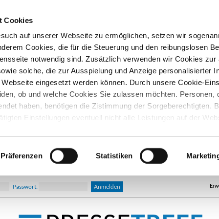
t Cookies
esuch auf unserer Webseite zu ermöglichen, setzen wir sogenan
nderem Cookies, die für die Steuerung und den reibungslosen Be
nsseite notwendig sind. Zusätzlich verwenden wir Cookies zu
owie solche, die zur Ausspielung und Anzeige personalisierter I
Webseite eingesetzt werden können. Durch unsere Cookie-Eins
iden, ob und welche Cookies Sie zulassen möchten. Personen, d
lendet haben, benötigen die Zistimmung der Sorgeberechtigten. B
ätigten Einstellungen eventuell nicht alle Leistungen auf der Web
hre Einwilligung können Sie jederzeit widerrufen und in den Coo
d ändern. In unseren
Datenschutzhinweisen
finden Sie weitere
nen.
Präferenzen
Statistiken
Marketin
Erw
Passwort: