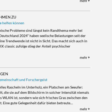
mehr
EHMEN ZU
ie helfen können
ychische Probleme sind längst kein Randthema mehr bei
Deutschland 2024“ haben seelische Belastungen seit der
 Trendwende ist nicht in Sicht. Das macht sich auch in
 classic zufolge stieg der Anteil psychischer
mehr
NGEN
emeinschaft und Forschergeist
lles Rascheln im Unterholz, ein Platschen am Seeufer:
, die sie auf dem Bildschirm in solcher Intensität niemals
das WLAN ist, sondern wie sich frisches Gras zwischen den
. Eine gute Gelegenheit dafür bieten betreute…
mehr