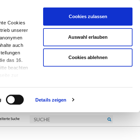
Cookies zulassen
nte Cookies
trieb unserer
Auswahl erlauben
r anonymen
nhalte auch
tellungen
Cookies ablehnen
ie das 16.
itte beachten
seite zur
kie-
g
Details zeigen
eiterte Suche