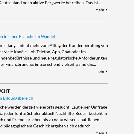
Deutschland noch aktive Bergwerke betreiben. Das ist…
mehr
n in einer Branche im Wandel
gehört längst nicht mehr zum Alltag der Kundenberatung von
 viele Kanäle – ob Telefon, App, Chat oder im
Kundenbedürfnisse und neue regulatorische Anforderungen
der Finanzbranche. Entsprechend vielseitig sind die…
mehr
UCHT
m Bildungsbereich
iche werden derzeit vielerorts gesucht: Laut einer Umfrage
 jeder fünfte Schüler aktuell Nachhilfe. Bedarf besteht in
ch und Fremdsprachen bis zu naturwissenschaftlichen
nd pädagogischem Geschick ergeben sich dadurch…
mehr