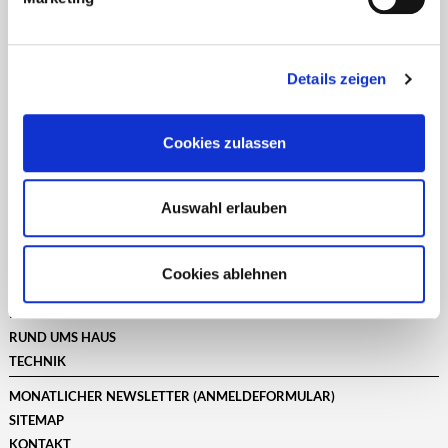
Datenschutzhinweisen
finden Sie weitere
Ernährung
1 Text(e)
entsprechende Informationen.
Familie/Haushalt
1 Text(e)
Details zeigen
Cookies zulassen
BILDUNG/BERUF
ERNÄHRUNG
FAMILIE/HAUSHALT
Auswahl erlauben
GELD
GESUNDHEIT
LEBENSART
Cookies ablehnen
MOBILES LEBEN
REISE/TOURISTIK
RUND UMS HAUS
TECHNIK
MONATLICHER NEWSLETTER (ANMELDEFORMULAR)
SITEMAP
KONTAKT