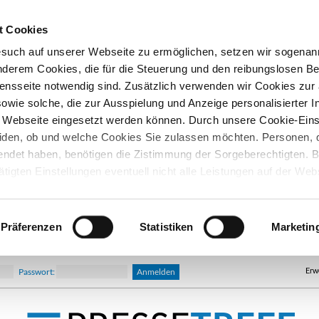
t Cookies
esuch auf unserer Webseite zu ermöglichen, setzen wir sogenan
nderem Cookies, die für die Steuerung und den reibungslosen Be
nsseite notwendig sind. Zusätzlich verwenden wir Cookies zu
owie solche, die zur Ausspielung und Anzeige personalisierter I
Webseite eingesetzt werden können. Durch unsere Cookie-Eins
iden, ob und welche Cookies Sie zulassen möchten. Personen, d
lendet haben, benötigen die Zistimmung der Sorgeberechtigten. B
ätigten Einstellungen eventuell nicht alle Leistungen auf der Web
hre Einwilligung können Sie jederzeit widerrufen und in den Coo
d ändern. In unseren
Datenschutzhinweisen
finden Sie weitere
nen.
Präferenzen
Statistiken
Marketin
Erw
Passwort: