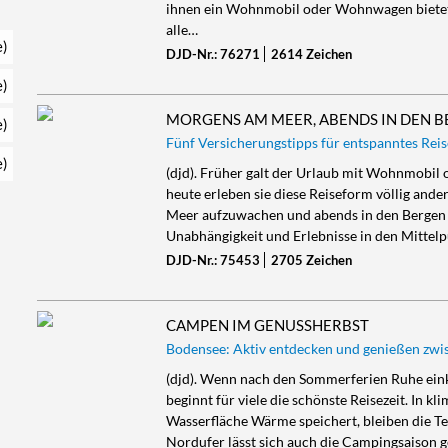
ihnen ein Wohnmobil oder Wohnwagen bietet.
alle…
e)
DJD-Nr.: 76271
2614 Zeichen
e)
MORGENS AM MEER, ABENDS IN DEN 
e)
Fünf Versicherungstipps für entspanntes Re
e)
(djd). Früher galt der Urlaub mit Wohnmobil
heute erleben sie diese Reiseform völlig ande
Meer aufzuwachen und abends in den Bergen e
Unabhängigkeit und Erlebnisse in den Mittelpun
DJD-Nr.: 75453
2705 Zeichen
CAMPEN IM GENUSSHERBST
Bodensee: Aktiv entdecken und genießen zwi
(djd). Wenn nach den Sommerferien Ruhe einke
beginnt für viele die schönste Reisezeit. In
Wasserfläche Wärme speichert, bleiben die T
Nordufer lässt sich auch die Campingsaison 