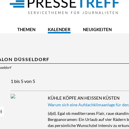
THEMEN
KALENDER
NEUIGKEITEN
ALON DÜSSELDORF
seldorf
1 bis 5 von 5
KÜHLE KÖPFE AN HEISSEN KÜSTEN
Warum sich eine Aufdachklimaanlage für den
e)
(djd). Egal ob mediterranes Flair, raue skan
Bergpanoramen: Ein Urlaub auf vier Rädern bi
das persönliche Wunschziel intensiv zu erkun