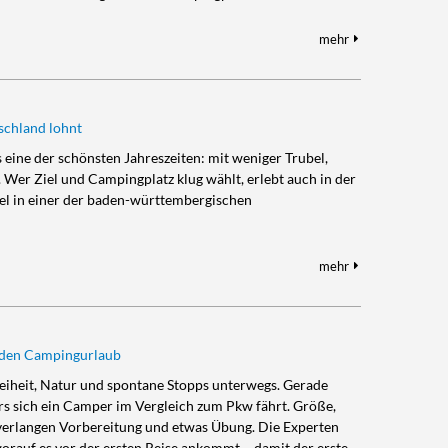
mehr
schland lohnt
 eine der schönsten Jahreszeiten: mit weniger Trubel,
Wer Ziel und Campingplatz klug wählt, erlebt auch in der
el in einer der baden-württembergischen
mehr
 den Campingurlaub
eiheit, Natur und spontane Stopps unterwegs. Gerade
ers sich ein Camper im Vergleich zum Pkw fährt. Größe,
verlangen Vorbereitung und etwas Übung. Die Experten
rauf es vor der ersten Reise ankommt – damit der erste…