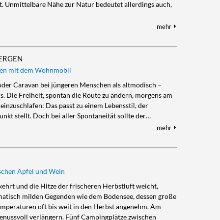
 Unmittelbare Nähe zur Natur bedeutet allerdings auch,
mehr
BERGEN
isen mit dem Wohnmobil
 oder Caravan bei jüngeren Menschen als altmodisch –
rs. Die Freiheit, spontan die Route zu ändern, morgens am
inzuschlafen: Das passt zu einem Lebensstil, der
kt stellt. Doch bei aller Spontaneität sollte der…
mehr
schen Apfel und Wein
hrt und die Hitze der frischeren Herbstluft weicht,
 klimatisch milden Gegenden wie dem Bodensee, dessen große
emperaturen oft bis weit in den Herbst angenehm. Am
genussvoll verlängern. Fünf Campingplätze zwischen