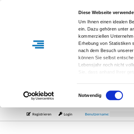
Diese Webseite verwende
Um Ihnen einen idealen B
ein. Dazu gehören unter a
kommerziellen Unternehme
Erhebung von Statistiken s
nach dem Besuch unserer 
können Sie selbst entsche
Lebensjahr noch nicht vol
Sie, dass anhand Ihrer get
Verfügung stehen können. I
Einstellungen entsprechen
Einwilligungsauswahl
entsprechende Informatio
Notwendig
Registrieren
Login
Benutzername: