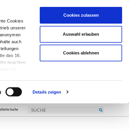
Cookies zulassen
nte Cookies
trieb unserer
Auswahl erlauben
r anonymen
nhalte auch
tellungen
Cookies ablehnen
ie das 16.
itte beachten
seite zur
kie-
g
Details zeigen
eiterte Suche