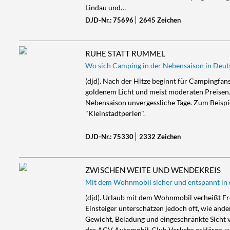
Lindau und…
DJD-Nr.: 75696
2645 Zeichen
RUHE STATT RUMMEL
Wo sich Camping in der Nebensaison in Deut
(djd). Nach der Hitze beginnt für Campingfans
goldenem Licht und meist moderaten Preisen. 
Nebensaison unvergessliche Tage. Zum Beispi
"Kleinstadtperlen".
DJD-Nr.: 75330
2332 Zeichen
ZWISCHEN WEITE UND WENDEKREIS
Mit dem Wohnmobil sicher und entspannt in
(djd). Urlaub mit dem Wohnmobil verheißt Fr
Einsteiger unterschätzen jedoch oft, wie and
Gewicht, Beladung und eingeschränkte Sicht 
des ACV Automobil-Club Verkehr erklären, wo