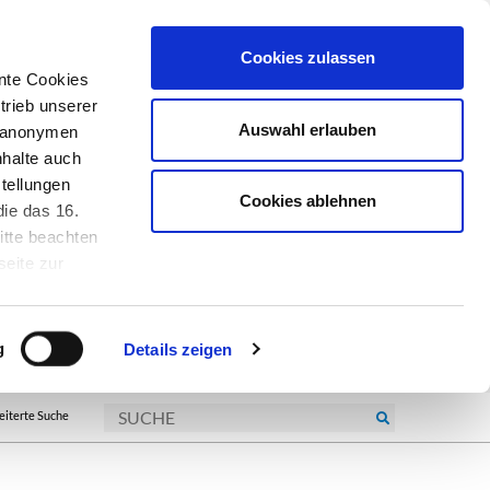
Cookies zulassen
nte Cookies
trieb unserer
Auswahl erlauben
r anonymen
nhalte auch
tellungen
Cookies ablehnen
ie das 16.
itte beachten
seite zur
kie-
g
Details zeigen
eiterte Suche