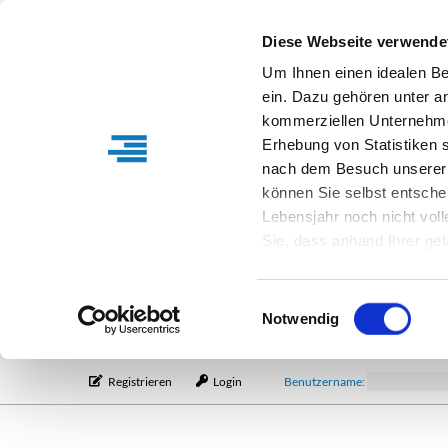
Diese Webseite verwende
Um Ihnen einen idealen B
ein. Dazu gehören unter a
kommerziellen Unternehme
Erhebung von Statistiken s
nach dem Besuch unserer 
können Sie selbst entsche
Lebensjahr noch nicht vol
Sie, dass anhand Ihrer get
Verfügung stehen können. I
Einstellungen entsprechen
Einwilligungsauswahl
entsprechende Informatio
Notwendig
Registrieren
Login
Benutzername: