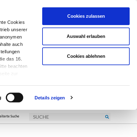
Cookies zulassen
nte Cookies
trieb unserer
Auswahl erlauben
r anonymen
nhalte auch
tellungen
Cookies ablehnen
ie das 16.
itte beachten
seite zur
kie-
g
Details zeigen
eiterte Suche