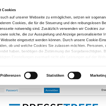
t Cookies
esuch auf unserer Webseite zu ermöglichen, setzen wir sogenan
nderem Cookies, die für die Steuerung und den reibungslosen Be
nsseite notwendig sind. Zusätzlich verwenden wir Cookies zu
owie solche, die zur Ausspielung und Anzeige personalisierter I
Webseite eingesetzt werden können. Durch unsere Cookie-Eins
iden, ob und welche Cookies Sie zulassen möchten. Personen, d
lendet haben, benötigen die Zistimmung der Sorgeberechtigten. B
ätigten Einstellungen eventuell nicht alle Leistungen auf der Web
hre Einwilligung können Sie jederzeit widerrufen und in den Coo
d ändern. In unseren
Datenschutzhinweisen
finden Sie weitere
nen.
Präferenzen
Statistiken
Marketin
Erw
Passwort: