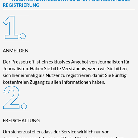
REGISTRIERUNG
Kultur/Literatur
Fahrrad/E-Bike
Landschaft/Berge
Rund ums Haus
TECHNIK
Mode
Mobilität
Meer
Garten
Technik
Soziales/Umwelt
Städte/Kultur
Haus
Hardware/Software
Sport
Weitere Reisethemen
Ratgeber
Kommunikation/Internet
Trendy
Wohnen/Leben
Digitalisierung/Multimedia
ANMELDEN
Wellness
Trends/Mobil
Der Pressetreff ist ein exklusives Angebot von Journalisten für
Journalisten. Haben Sie bitte Verständnis, wenn wir Sie bitten,
sich hier einmalig als Nutzer zu registrieren, damit Sie künftig
kostenfreien Zugang zu allen Informationen haben.
FREISCHALTUNG
Um sicherzustellen, dass der Service wirklich nur von