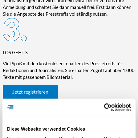
Journalisten genutzt wird, prüft ein Mitarbeiter von uns Ihre
Anmeldung und schaltet Sie dann manuell frei. Erst dann können
Sie die Angebote des Presstreffs vollständig nutzen.
LOS GEHT’S
Viel Spaß mit den kostenlosen Inhalten des Pressetreffs für
Redaktionen und Journalisten. Sie erhalten Zugriff auf über 1.000
Texte mit passendem Bildmaterial.
Jetzt registrieren
Diese Webseite verwendet Cookies
WICHTIGE INFORMATIONEN RUND UM DEN
PRESSETREFF