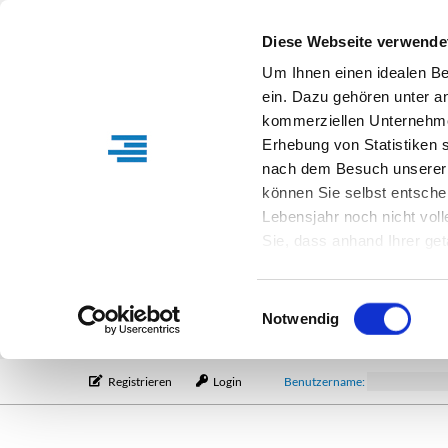
Diese Webseite verwende
Um Ihnen einen idealen B
ein. Dazu gehören unter a
kommerziellen Unternehme
Erhebung von Statistiken s
nach dem Besuch unserer 
können Sie selbst entsche
Lebensjahr noch nicht vol
Sie, dass anhand Ihrer get
Verfügung stehen können. I
Einstellungen entsprechen
Einwilligungsauswahl
entsprechende Informatio
Notwendig
Registrieren
Login
Benutzername: