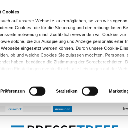
t Cookies
esuch auf unserer Webseite zu ermöglichen, setzen wir sogenan
nderem Cookies, die für die Steuerung und den reibungslosen Be
nsseite notwendig sind. Zusätzlich verwenden wir Cookies zu
owie solche, die zur Ausspielung und Anzeige personalisierter I
Webseite eingesetzt werden können. Durch unsere Cookie-Eins
iden, ob und welche Cookies Sie zulassen möchten. Personen, d
lendet haben, benötigen die Zistimmung der Sorgeberechtigten. B
ätigten Einstellungen eventuell nicht alle Leistungen auf der Web
hre Einwilligung können Sie jederzeit widerrufen und in den Coo
d ändern. In unseren
Datenschutzhinweisen
finden Sie weitere
nen.
Präferenzen
Statistiken
Marketin
Erw
Passwort: