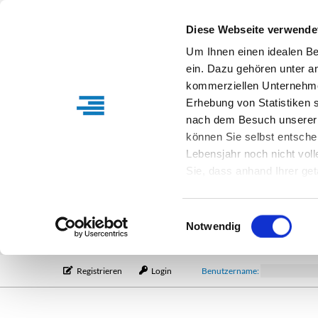
Diese Webseite verwende
Um Ihnen einen idealen B
ein. Dazu gehören unter a
kommerziellen Unternehme
Erhebung von Statistiken s
nach dem Besuch unserer 
können Sie selbst entsche
Lebensjahr noch nicht vol
Sie, dass anhand Ihrer get
Verfügung stehen können. I
Einstellungen entsprechen
Einwilligungsauswahl
entsprechende Informatio
Notwendig
Registrieren
Login
Benutzername: