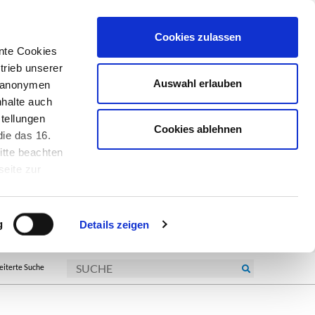
Cookies zulassen
nte Cookies
trieb unserer
Auswahl erlauben
r anonymen
nhalte auch
tellungen
Cookies ablehnen
ie das 16.
itte beachten
seite zur
kie-
g
Details zeigen
eiterte Suche