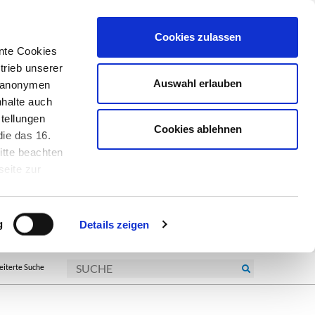
Cookies zulassen
nte Cookies
trieb unserer
Auswahl erlauben
r anonymen
nhalte auch
tellungen
Cookies ablehnen
ie das 16.
itte beachten
seite zur
kie-
g
Details zeigen
eiterte Suche