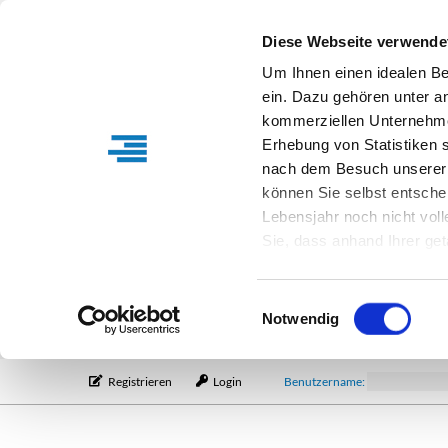
Diese Webseite verwende
Um Ihnen einen idealen B
ein. Dazu gehören unter a
kommerziellen Unternehme
Erhebung von Statistiken s
nach dem Besuch unserer 
können Sie selbst entsche
Lebensjahr noch nicht vol
Sie, dass anhand Ihrer get
Verfügung stehen können. I
Einstellungen entsprechen
Einwilligungsauswahl
entsprechende Informatio
Notwendig
Registrieren
Login
Benutzername: