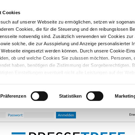
t Cookies
esuch auf unserer Webseite zu ermöglichen, setzen wir sogenan
nderem Cookies, die für die Steuerung und den reibungslosen Be
nsseite notwendig sind. Zusätzlich verwenden wir Cookies zu
owie solche, die zur Ausspielung und Anzeige personalisierter I
Webseite eingesetzt werden können. Durch unsere Cookie-Eins
iden, ob und welche Cookies Sie zulassen möchten. Personen, d
lendet haben, benötigen die Zistimmung der Sorgeberechtigten. B
ätigten Einstellungen eventuell nicht alle Leistungen auf der Web
hre Einwilligung können Sie jederzeit widerrufen und in den Coo
d ändern. In unseren
Datenschutzhinweisen
finden Sie weitere
nen.
Präferenzen
Statistiken
Marketin
Erw
Passwort: