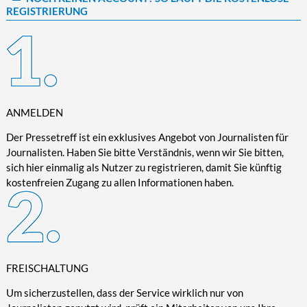
REGISTRIERUNG
Kultur/Literatur
Fahrrad/E-Bike
Landschaft/Berge
Rund ums Haus
TECHNIK
Mode
Mobilität
Meer
Garten
Technik
Soziales/Umwelt
Städte/Kultur
Haus
Hardware/Software
Sport
Weitere Reisethemen
Ratgeber
Kommunikation/Internet
Trendy
Wohnen/Leben
Digitalisierung/Multimedia
ANMELDEN
Wellness
Trends/Mobil
Der Pressetreff ist ein exklusives Angebot von Journalisten für
Journalisten. Haben Sie bitte Verständnis, wenn wir Sie bitten,
sich hier einmalig als Nutzer zu registrieren, damit Sie künftig
kostenfreien Zugang zu allen Informationen haben.
FREISCHALTUNG
Um sicherzustellen, dass der Service wirklich nur von