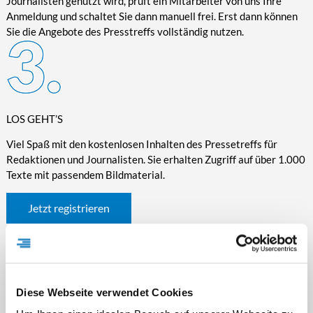
Journalisten genutzt wird, prüft ein Mitarbeiter von uns Ihre
Anmeldung und schaltet Sie dann manuell frei. Erst dann können
Sie die Angebote des Presstreffs vollständig nutzen.
LOS GEHT’S
Viel Spaß mit den kostenlosen Inhalten des Pressetreffs für
Redaktionen und Journalisten. Sie erhalten Zugriff auf über 1.000
Texte mit passendem Bildmaterial.
Jetzt registrieren
Diese Webseite verwendet Cookies
WICHTIGE INFORMATIONEN RUND UM DEN
PRESSETREFF