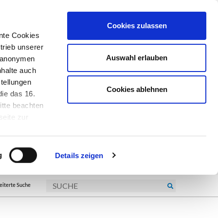
Cookies zulassen
nte Cookies
trieb unserer
Auswahl erlauben
r anonymen
nhalte auch
tellungen
Cookies ablehnen
ie das 16.
itte beachten
seite zur
kie-
g
Details zeigen
eiterte Suche