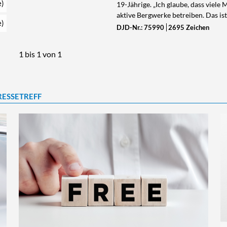
e)
19-Jährige. „Ich glaube, dass viel
aktive Bergwerke betreiben. Das is
e)
DJD-Nr.: 75990
2695 Zeichen
1 bis 1 von 1
RESSETREFF