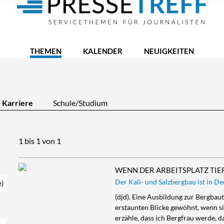
THEMEN
KALENDER
NEUIGKEITEN
Karriere
Schule/Studium
1 bis 1 von 1
WENN DER ARBEITSPLATZ TIEF
Der Kali- und Salzbergbau ist in D
e)
(djd). Eine Ausbildung zur Bergbau
erstaunten Blicke gewöhnt, wenn si
erzähle, dass ich Bergfrau werde, da