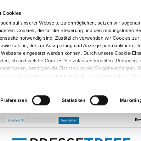
t Cookies
esuch auf unserer Webseite zu ermöglichen, setzen wir sogenan
nderem Cookies, die für die Steuerung und den reibungslosen Be
nsseite notwendig sind. Zusätzlich verwenden wir Cookies zu
owie solche, die zur Ausspielung und Anzeige personalisierter I
Webseite eingesetzt werden können. Durch unsere Cookie-Eins
iden, ob und welche Cookies Sie zulassen möchten. Personen, d
lendet haben, benötigen die Zistimmung der Sorgeberechtigten. B
ätigten Einstellungen eventuell nicht alle Leistungen auf der Web
hre Einwilligung können Sie jederzeit widerrufen und in den Coo
d ändern. In unseren
Datenschutzhinweisen
finden Sie weitere
nen.
Präferenzen
Statistiken
Marketin
Erw
Passwort: