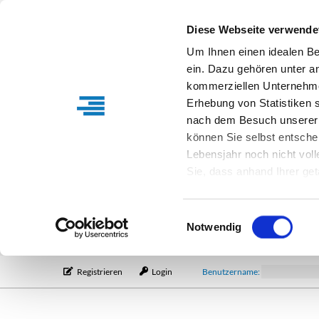
Diese Webseite verwende
Um Ihnen einen idealen B
ein. Dazu gehören unter a
kommerziellen Unternehme
Erhebung von Statistiken s
nach dem Besuch unserer 
können Sie selbst entsche
Lebensjahr noch nicht vol
Sie, dass anhand Ihrer get
Verfügung stehen können. I
Einstellungen entsprechen
Einwilligungsauswahl
entsprechende Informatio
Notwendig
Registrieren
Login
Benutzername: