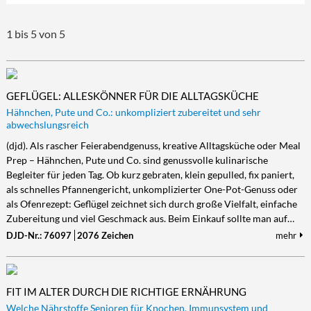
1 bis 5 von 5
GEFLÜGEL: ALLESKÖNNER FÜR DIE ALLTAGSKÜCHE
Hähnchen, Pute und Co.: unkompliziert zubereitet und sehr
abwechslungsreich
(djd). Als rascher Feierabendgenuss, kreative Alltagsküche oder Meal
Prep – Hähnchen, Pute und Co. sind genussvolle kulinarische
Begleiter für jeden Tag. Ob kurz gebraten, klein gepulled, fix paniert,
als schnelles Pfannengericht, unkomplizierter One-Pot-Genuss oder
als Ofenrezept: Geflügel zeichnet sich durch große Vielfalt, einfache
Zubereitung und viel Geschmack aus. Beim Einkauf sollte man auf…
DJD-Nr.: 76097
2076 Zeichen
mehr
FIT IM ALTER DURCH DIE RICHTIGE ERNÄHRUNG
Welche Nährstoffe Senioren für Knochen, Immunsystem und