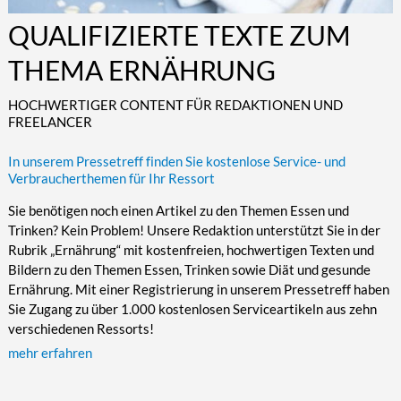
Kultur/Literatur
Fahrrad/E-Bike
Landschaft/Berge
Rund ums Haus
TECHNIK
QUALIFIZIERTE TEXTE ZUM
Mode
Mobilität
Meer
Garten
Technik
THEMA ERNÄHRUNG
Soziales/Umwelt
Städte/Kultur
Haus
Hardware/Software
HOCHWERTIGER CONTENT FÜR REDAKTIONEN UND
Sport
Weitere Reisethemen
Ratgeber
Kommunikation/Internet
FREELANCER
Trendy
Wohnen/Leben
Digitalisierung/Multimedia
In unserem Pressetreff finden Sie kostenlose Service- und
Wellness
Trends/Mobil
Verbraucherthemen für Ihr Ressort
Sie benötigen noch einen Artikel zu den Themen Essen und
Trinken? Kein Problem! Unsere Redaktion unterstützt Sie in der
Rubrik „Ernährung“ mit kostenfreien, hochwertigen Texten und
Bildern zu den Themen Essen, Trinken sowie Diät und gesunde
Ernährung. Mit einer Registrierung in unserem Pressetreff haben
Sie Zugang zu über 1.000 kostenlosen Serviceartikeln aus zehn
verschiedenen Ressorts!
mehr erfahren