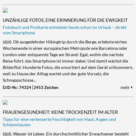
UNZÄHLIGE FOTOS, EINE ERINNERUNG FÜR DIE EWIGKEIT
Fotobuch und Postkarte entstehen heute schon im Urlaub – direkt
vom Smartphone
(djd). Ob ausgedehnter Hikingtrip durch die Berge, erlebnisreiches
Wochenende in einer europäischen Metropole wie Barcelona oder
London oder entspannte Tage am Strand: Egal, wohin die nächste
Reise führt, das Smartphone ist immer dabei. Und damit wächst die
Bilderflut: Hunderte Fotos, die unsortiert auf dem Gerät schlummern,
weil zu Hause der Alltag wartet und der gute Vorsatz, die
Schnappschüsse…
DJD-Nr.: 74324
2453 Zeichen
mehr
FRAUENGESUNDHEIT: KEINE TROCKENZEIT IM ALTER
Tipps für eine verbesserte Feuchtigkeit von Haut, Augen und
Schleimhäuten
(djd). Wasser ist Leben. Ein durchschnittlicher Erwachsener besteht