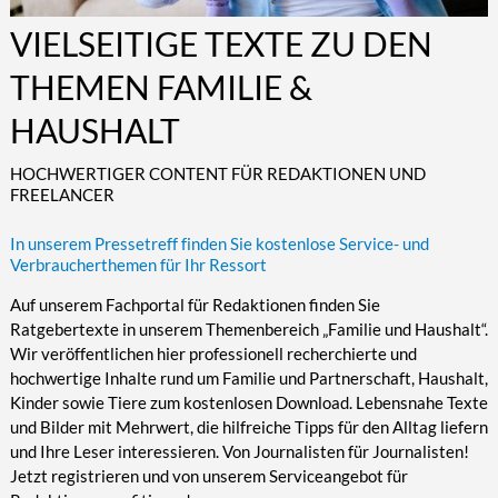
Kultur/Literatur
Fahrrad/E-Bike
Landschaft/Berge
Rund ums Haus
VIELSEITIGE TEXTE ZU DEN
TECHNIK
Mode
Mobilität
Meer
Garten
Technik
THEMEN FAMILIE &
Soziales/Umwelt
Städte/Kultur
Haus
Hardware/Software
HAUSHALT
Sport
Weitere Reisethemen
Ratgeber
Kommunikation/Internet
Trendy
Wohnen/Leben
Digitalisierung/Multimedia
HOCHWERTIGER CONTENT FÜR REDAKTIONEN UND
FREELANCER
Wellness
Trends/Mobil
In unserem Pressetreff finden Sie kostenlose Service- und
Verbraucherthemen für Ihr Ressort
Auf unserem Fachportal für Redaktionen finden Sie
Ratgebertexte in unserem Themenbereich „Familie und Haushalt“.
Wir veröffentlichen hier professionell recherchierte und
hochwertige Inhalte rund um Familie und Partnerschaft, Haushalt,
Kinder sowie Tiere zum kostenlosen Download. Lebensnahe Texte
und Bilder mit Mehrwert, die hilfreiche Tipps für den Alltag liefern
und Ihre Leser interessieren. Von Journalisten für Journalisten!
Jetzt registrieren und von unserem Serviceangebot für