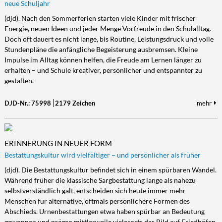
neue Schuljahr
(djd). Nach den Sommerferien starten viele Kinder mit frischer
Energie, neuen Ideen und jeder Menge Vorfreude in den Schulalltag.
Doch oft dauert es nicht lange, bis Routine, Leistungsdruck und volle
Stundenpläne die anfängliche Begeisterung ausbremsen. Kleine
Impulse im Alltag können helfen, die Freude am Lernen länger zu
erhalten – und Schule kreativer, persönlicher und entspannter zu
gestalten.
DJD-Nr.: 75998
2179 Zeichen
mehr
ERINNERUNG IN NEUER FORM
Bestattungskultur wird vielfältiger – und persönlicher als früher
(djd). Die Bestattungskultur befindet sich in einem spürbaren Wandel.
Während früher die klassische Sargbestattung lange als nahezu
selbstverständlich galt, entscheiden sich heute immer mehr
Menschen für alternative, oftmals persönlichere Formen des
Abschieds. Urnenbestattungen etwa haben spürbar an Bedeutung
gewonnen und prägen mittlerweile vielerorts das Bild auf Friedhöfen.