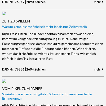
DJD-Nr.: 76049
2090 Zeichen
mehr
ZEIT ZU SPIELEN
Warum gemeinsame Spielzeit mehr ist als nur Zeitvertreib
(djd). Dass Eltern und Kinder spontan zusammen etwas spielen,
kommt im vollgepackten Alltag häufig zu kurz. Dabei zeigen
Forschungsergebnisse, dass selbst kurze gemeinsame Momente einen
messbaren Einfluss auf die Bindung haben können. Wir erklären,
warum das freie Spiel so wichtig ist, und geben Tipps, wie es sich
einfach in den Tag integrieren lässt.
DJD-Nr.: 76286
2694 Zeichen
mehr
VOM PIXEL ZUM PAPIER
So einfach werden aus digitalen Schnappschüssen dauerhafte
Erinnerungen
(djd). Die schönsten Momente des Lebens ergeben sich meist spontan.