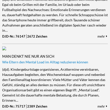
Egal ob beim Grillen mit der Familie, im Urlaub oder beim
Fußballspiel des Nachwuchses: Emotionale Erinnerungen verdienen
es, dauerhaft festgehalten zu werden. Für schnelle Schnappschüsse ist
das Smartphone heute immer griffbereit, doch Tausende schöner
Aufnahmen geraten anschließend im digitalen Speicher rasch wieder
in…
DJD-Nr.: 76147
2672 Zeichen
mehr
MAN DENKT NIE NUR AN SICH
Wie Eltern den Mental Load im Alltag reduzieren können
(djd). Kindergeburtstage organisieren, Arzttermine vereinbaren,
Hausaufgaben begleiten, den Wocheneinkauf wuppen und nebenbei
den Familienalltag koordinieren: Viele Mütter und Väter kennen das
Gefühl, ständig an alles denken zu müssen. Für diese oft unsichtbare
Organisationsarbeit gibt es einen eigenen Begriff: „Mental Load“.
Gemeint ist die dauerhafte mentale Belastung, die durch Planen,
Erinnern…
DJD-Nr.: 75717
2389 Zeichen
mehr