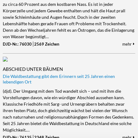
zu circa 60 Prozent aus dem kostbaren Nass. Es ist in jeder
Körperzelle und jedem Gewebe enthalten und hält die Haut prall
sowie Schleimhäute und Augen feucht. Doch in der zweiten
Lebenshälfte haben gerade Frauen oft Probleme mit Trockenheit.
Denn ab den Wechseljahren fehlt es an Östrogen, das die Einlagerung
von Wasser begünstigt…
DJD-Nr.: 76030
2569 Zeichen
mehr
ABSCHIED UNTER BÄUMEN
Die Waldbestattung gibt dem Erinnern seit 25 Jahren einen
lebendigen Ort
(djd). Der Umgang mit dem Tod wandelt sich – und mit ihm die
Vorstellungen davon, wie ein würdiger Abschied aussehen kann.
Klassische Friedhöfe mit Sarg- und Urnengräbern behalten zwar
ihren festen Platz, doch gleichzeitig wächst bei vielen der Wunsch
nach naturnahen und religionsunabhängigen Formen des Gedenkens.
Seit 25 Jahren bietet die Waldbestattung in Deutschland eine solche
Möglichkeit.…
DJD-Nr.: 76135
2348 Zeichen
mehr