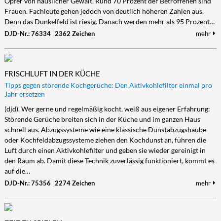
Opfer von häuslicher Gewalt. Rund 70 Prozent der Betroffenen sind
Frauen. Fachleute gehen jedoch von deutlich höheren Zahlen aus.
Denn das Dunkelfeld ist riesig. Danach werden mehr als 95 Prozent…
DJD-Nr.: 76334
2362 Zeichen
mehr
FRISCHLUFT IN DER KÜCHE
Tipps gegen störende Kochgerüche: Den Aktivkohlefilter einmal pro
Jahr ersetzen
(djd). Wer gerne und regelmäßig kocht, weiß aus eigener Erfahrung:
Störende Gerüche breiten sich in der Küche und im ganzen Haus
schnell aus. Abzugssysteme wie eine klassische Dunstabzugshaube
oder Kochfeldabzugssysteme ziehen den Kochdunst an, führen die
Luft durch einen Aktivkohlefilter und geben sie wieder gereinigt in
den Raum ab. Damit diese Technik zuverlässig funktioniert, kommt es
auf die…
DJD-Nr.: 75356
2274 Zeichen
mehr