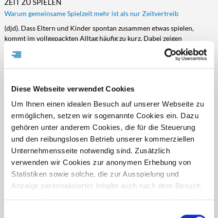
ZEIT ZU SPIELEN
Warum gemeinsame Spielzeit mehr ist als nur Zeitvertreib
(djd). Dass Eltern und Kinder spontan zusammen etwas spielen,
kommt im vollgepackten Alltag häufig zu kurz. Dabei zeigen
Forschungsergebnisse, dass selbst kurze gemeinsame Momente einen
messbaren Einfluss auf die Bindung haben können. Wir erklären,
warum das freie Spiel so wichtig ist, und geben Tipps, wie es sich
einfach in den Tag integrieren lässt.
Diese Webseite verwendet Cookies
DJD-Nr.: 76286
2694 Zeichen
mehr
Um Ihnen einen idealen Besuch auf unserer Webseite zu
ermöglichen, setzen wir sogenannte Cookies ein. Dazu
gehören unter anderem Cookies, die für die Steuerung
und den reibungslosen Betrieb unserer kommerziellen
VOM PIXEL ZUM PAPIER
Unternehmensseite notwendig sind. Zusätzlich
So einfach werden aus digitalen Schnappschüssen dauerhafte
Erinnerungen
verwenden wir Cookies zur anonymen Erhebung von
Statistiken sowie solche, die zur Ausspielung und
(djd). Die schönsten Momente des Lebens ergeben sich meist spontan.
Egal ob beim Grillen mit der Familie, im Urlaub oder beim
Anzeige personalisierter Inhalte auch nach dem Besuch
Fußballspiel des Nachwuchses: Emotionale Erinnerungen verdienen
unserer Webseite eingesetzt werden können. Durch
es, dauerhaft festgehalten zu werden. Für schnelle Schnappschüsse ist
unsere Cookie-Einstellungen können Sie selbst
Einwilligungsauswahl
das Smartphone heute immer griffbereit, doch Tausende schöner