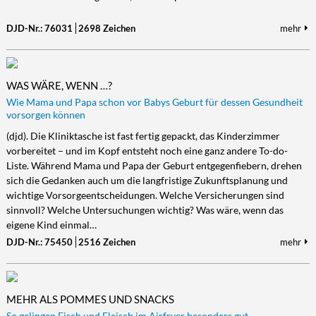
DJD-Nr.: 76031
2698 Zeichen
mehr
WAS WÄRE, WENN …?
Wie Mama und Papa schon vor Babys Geburt für dessen Gesundheit
vorsorgen können
(djd). Die Kliniktasche ist fast fertig gepackt, das Kinderzimmer
vorbereitet – und im Kopf entsteht noch eine ganz andere To-do-
Liste. Während Mama und Papa der Geburt entgegenfiebern, drehen
sich die Gedanken auch um die langfristige Zukunftsplanung und
wichtige Vorsorgeentscheidungen. Welche Versicherungen sind
sinnvoll? Welche Untersuchungen wichtig? Was wäre, wenn das
eigene Kind einmal…
DJD-Nr.: 75450
2516 Zeichen
mehr
MEHR ALS POMMES UND SNACKS
So gelingen Fisch und Fleisch im Airfryer besonders gut