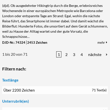
(djd). Ob ausgedehnter Hikingtrip durch die Berge, erlebnisreiches
Wochenende in einer europäischen Metropole wie Barcelona oder
London oder entspannte Tage am Strand: Egal, wohin die nächste
Reise führt, das Smartphone ist immer dabei. Und damit wächst die
Bilderflut: Hunderte Fotos, die unsortiert auf dem Gerät schlummern,
weil zu Hause der Alltag wartet und der gute Vorsatz, die
Schnappschüsse…
DJD-Nr.: 74324
2453 Zeichen
mehr
1 bis 20 von 71
1
2
3
4
nächste
Filtern nach:
Textlänge
Über 2200 Zeichen
71 Text(e)
Unterrubrik(en)