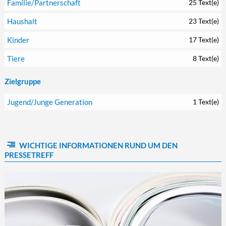
Familie/Partnerschaft
25 Text(e)
Haushalt
23 Text(e)
Kinder
17 Text(e)
Tiere
8 Text(e)
Zielgruppe
Jugend/Junge Generation
1 Text(e)
WICHTIGE INFORMATIONEN RUND UM DEN
PRESSETREFF