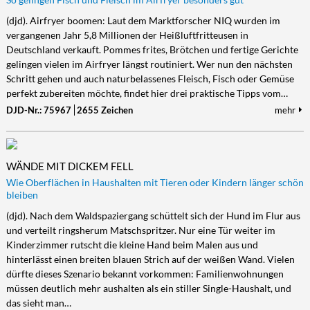
(djd). Airfryer boomen: Laut dem Marktforscher NIQ wurden im
vergangenen Jahr 5,8 Millionen der Heißluftfritteusen in
Deutschland verkauft. Pommes frites, Brötchen und fertige Gerichte
gelingen vielen im Airfryer längst routiniert. Wer nun den nächsten
Schritt gehen und auch naturbelassenes Fleisch, Fisch oder Gemüse
perfekt zubereiten möchte, findet hier drei praktische Tipps vom…
DJD-Nr.: 75967
2655 Zeichen
mehr
WÄNDE MIT DICKEM FELL
Wie Oberflächen in Haushalten mit Tieren oder Kindern länger schön
bleiben
(djd). Nach dem Waldspaziergang schüttelt sich der Hund im Flur aus
und verteilt ringsherum Matschspritzer. Nur eine Tür weiter im
Kinderzimmer rutscht die kleine Hand beim Malen aus und
hinterlässt einen breiten blauen Strich auf der weißen Wand. Vielen
dürfte dieses Szenario bekannt vorkommen: Familienwohnungen
müssen deutlich mehr aushalten als ein stiller Single-Haushalt, und
das sieht man…