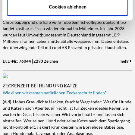
Clevere Küchen-Hacks: So bewahrt man übrig gebliebenes Essen vor
dem Müll
Cookies ablehnen
(djd). Die Küchenkräuter sind verwelkt, das Obst verschrumpelt, die
Chips pappig und die halb volle Tube Senf ist völlig zerquetscht: So
landet kostbares Essen wieder einmal im Mülleimer. Im Jahr 2023
wurden laut Umweltbundesamt in Deutschland insgesamt 10,9
Millionen Tonnen Lebensmittelabfälle weggeworfen. Dabei entstand
der überwiegende Teil mit rund 58 Prozent in privaten Haushalten.
DJD-Nr.: 76044
2290 Zeichen
mehr
ZECKENZEIT BEI HUND UND KATZE
Wie einen wirksamen natürlichen Zeckenschutz finden?
(djd). Hohes Gras, dichte Hecken, feuchte Wegränder: Was für Hunde
und Katzen nach Abenteuer riecht, ist für Zecken ideales Revier. Sie
warten im Gras, bis ein warmer Wirt vorbeiläuft – und lassen sich
abstreifen. Wer seinen Hund oder seine Katze nach dem Spaziergang
nicht kontrolliert, riskiert Krankheiten wie Borreliose, Babesiose,
auch Hundemalaria genannt, oder Anaplasmose.