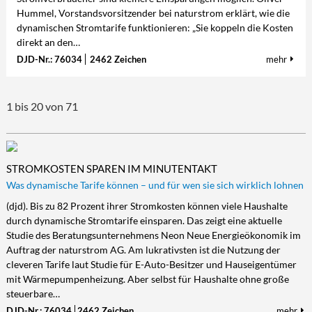
Hummel, Vorstandsvorsitzender bei naturstrom erklärt, wie die
dynamischen Stromtarife funktionieren: „Sie koppeln die Kosten
direkt an den…
DJD-Nr.: 76034
2462 Zeichen
mehr
1 bis 20 von 71
STROMKOSTEN SPAREN IM MINUTENTAKT
Was dynamische Tarife können – und für wen sie sich wirklich lohnen
(djd). Bis zu 82 Prozent ihrer Stromkosten können viele Haushalte
durch dynamische Stromtarife einsparen. Das zeigt eine aktuelle
Studie des Beratungsunternehmens Neon Neue Energieökonomik im
Auftrag der naturstrom AG. Am lukrativsten ist die Nutzung der
cleveren Tarife laut Studie für E-Auto-Besitzer und Hauseigentümer
mit Wärmepumpenheizung. Aber selbst für Haushalte ohne große
steuerbare…
DJD-Nr.: 76034
2462 Zeichen
mehr