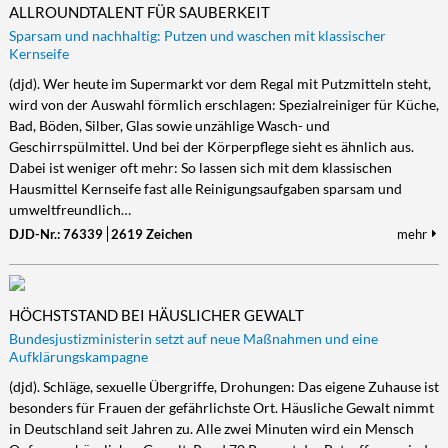
ALLROUNDTALENT FÜR SAUBERKEIT
Sparsam und nachhaltig: Putzen und waschen mit klassischer
Kernseife
(djd). Wer heute im Supermarkt vor dem Regal mit Putzmitteln steht,
wird von der Auswahl förmlich erschlagen: Spezialreiniger für Küche,
Bad, Böden, Silber, Glas sowie unzählige Wasch- und
Geschirrspülmittel. Und bei der Körperpflege sieht es ähnlich aus.
Dabei ist weniger oft mehr: So lassen sich mit dem klassischen
Hausmittel Kernseife fast alle Reinigungsaufgaben sparsam und
umweltfreundlich…
DJD-Nr.: 76339
2619 Zeichen
mehr
HÖCHSTSTAND BEI HÄUSLICHER GEWALT
Bundesjustizministerin setzt auf neue Maßnahmen und eine
Aufklärungskampagne
(djd). Schläge, sexuelle Übergriffe, Drohungen: Das eigene Zuhause ist
besonders für Frauen der gefährlichste Ort. Häusliche Gewalt nimmt
in Deutschland seit Jahren zu. Alle zwei Minuten wird ein Mensch