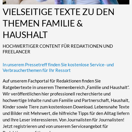
Kultur/Literatur
Fahrrad/E-Bike
Landschaft/Berge
Rund ums Haus
VIELSEITIGE TEXTE ZU DEN
TECHNIK
Mode
Mobilität
Meer
Garten
Technik
THEMEN FAMILIE &
Soziales/Umwelt
Städte/Kultur
Haus
Hardware/Software
HAUSHALT
Sport
Weitere Reisethemen
Ratgeber
Kommunikation/Internet
Trendy
Wohnen/Leben
Digitalisierung/Multimedia
HOCHWERTIGER CONTENT FÜR REDAKTIONEN UND
FREELANCER
Wellness
Trends/Mobil
In unserem Pressetreff finden Sie kostenlose Service- und
Verbraucherthemen für Ihr Ressort
Auf unserem Fachportal für Redaktionen finden Sie
Ratgebertexte in unserem Themenbereich „Familie und Haushalt“.
Wir veröffentlichen hier professionell recherchierte und
hochwertige Inhalte rund um Familie und Partnerschaft, Haushalt,
Kinder sowie Tiere zum kostenlosen Download. Lebensnahe Texte
und Bilder mit Mehrwert, die hilfreiche Tipps für den Alltag liefern
und Ihre Leser interessieren. Von Journalisten für Journalisten!
Jetzt registrieren und von unserem Serviceangebot für