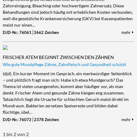
Zahnreinigung, Bleaching oder hochwertigem Zahnersatz. Diese
Kultur/Literatur
Fahrrad/E-Bike
Landschaft/Berge
Rund ums Haus
TECHNIK
Behandlungen sind jedoch häufig mit erheblichen Kosten verbunden,
Mode
Mobilität
Meer
Garten
weil die gesetzliche Krankenversicherung (GKV) bei Kassenpatienten
Technik
meist nur einen…
Soziales/Umwelt
Städte/Kultur
Haus
Hardware/Software
DJD-Nr.: 76061
2662 Zeichen
mehr
Sport
Weitere Reisethemen
Ratgeber
Kommunikation/Internet
Trendy
Wohnen/Leben
Digitalisierung/Multimedia
Wellness
Trends/Mobil
FRISCHER ATEM BEGINNT ZWISCHEN DEN ZÄHNEN
Wie gute Mundpflege Zähne, Zahnfleisch und Gesundheit schützt
(djd). Ein kurzer Moment im Gespräch, ein merkwürdiger Seitenblick
– und plötzlich fragt man sich: Habe ich etwa Mundgeruch? Das
Thema ist vielen unangenehm, kommt aber häufiger vor, als man
denkt. Frischer Atem und gesunde Zähne hängen eng zusammen.
Tatsächlich liegt die Ursache für schlechten Geruch meist direkt im
Mundraum. Bakterien zersetzen Speisereste und bilden dabei
flüchtige, übel…
DJD-Nr.: 76072
2378 Zeichen
mehr
1 bis 2 von 2