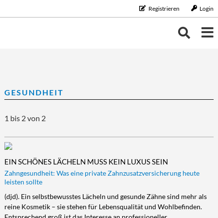
Registrieren
Login
THEMEN
THEMEN
KALENDER
GESUNDHEIT
BILDUNG/BERUF
Bildung/Beruf
ERNÄHRUNG
NEUIGKEITEN
1 bis 2 von 2
Aus-/Weiterbildung
Ernährung
FAMILIE/HAUSHALT
Karriere
Diät/Gesunde Ernährung
Familie/Haushalt
GELD
Schule/Studium
Essen
Familie/Partnerschaft
Geld
GESUNDHEIT
EIN SCHÖNES LÄCHELN MUSS KEIN LUXUS SEIN
Trinken
Haushalt
Finanzen
Gesundheit
LEBENSART
Zahngesundheit: Was eine private Zahnzusatzversicherung heute
leisten sollte
Kinder
Vorsorge/Versicherung
Gesundheit/Vitalität
Lebensart
MOBILES LEBEN
(djd). Ein selbstbewusstes Lächeln und gesunde Zähne sind mehr als
Tiere
Wirtschaft/Recht
Vorsorge
Beauty
Mobiles Leben
REISE/TOURISTIK
reine Kosmetik – sie stehen für Lebensqualität und Wohlbefinden.
Zahngesundheit
Freizeit
Auto/Motorrad
Reise/Touristik
Entsprechend groß ist das Interesse an professioneller
RUND UMS HAUS