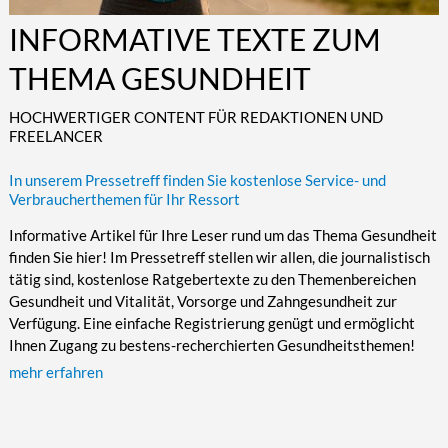
Kultur/Literatur
Fahrrad/E-Bike
Landschaft/Berge
Rund ums Haus
TECHNIK
INFORMATIVE TEXTE ZUM
Mode
Mobilität
Meer
Garten
Technik
THEMA GESUNDHEIT
Soziales/Umwelt
Städte/Kultur
Haus
Hardware/Software
HOCHWERTIGER CONTENT FÜR REDAKTIONEN UND
Sport
Weitere Reisethemen
Ratgeber
Kommunikation/Internet
FREELANCER
Trendy
Wohnen/Leben
Digitalisierung/Multimedia
In unserem Pressetreff finden Sie kostenlose Service- und
Wellness
Trends/Mobil
Verbraucherthemen für Ihr Ressort
Informative Artikel für Ihre Leser rund um das Thema Gesundheit
finden Sie hier! Im Pressetreff stellen wir allen, die journalistisch
tätig sind, kostenlose Ratgebertexte zu den Themenbereichen
Gesundheit und Vitalität, Vorsorge und Zahngesundheit zur
Verfügung. Eine einfache Registrierung genügt und ermöglicht
Ihnen Zugang zu bestens-recherchierten Gesundheitsthemen!
mehr erfahren