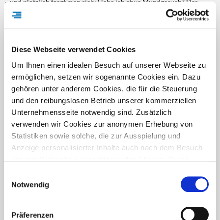
– und plötzlich fragt man sich: Habe ich etwa Mundgeruch? Das
Thema ist vielen unangenehm, kommt aber häufiger vor, als man
denkt. Frischer Atem und gesunde Zähne hängen eng zusammen.
Tatsächlich liegt die Ursache für schlechten Geruch meist direkt im
Mundraum. Bakterien zersetzen Speisereste und bilden dabei
Diese Webseite verwendet Cookies
flüchtige, übel…
Um Ihnen einen idealen Besuch auf unserer Webseite zu
DJD-Nr.: 76072
2378 Zeichen
mehr
ermöglichen, setzen wir sogenannte Cookies ein. Dazu
1 bis 2 von 2
gehören unter anderem Cookies, die für die Steuerung
und den reibungslosen Betrieb unserer kommerziellen
Unternehmensseite notwendig sind. Zusätzlich
Filtern nach:
verwenden wir Cookies zur anonymen Erhebung von
Statistiken sowie solche, die zur Ausspielung und
Textlänge
Anzeige personalisierter Inhalte auch nach dem Besuch
unserer Webseite eingesetzt werden können. Durch
Über 2200 Zeichen
2 Text(e)
unsere Cookie-Einstellungen können Sie selbst
Einwilligungsauswahl
Unterrubrik(en)
entscheiden, ob und welche Cookies Sie zulassen
Notwendig
möchten. Personen, die das 16. Lebensjahr noch nicht
Vorsorge
1 Text(e)
vollendet haben, benötigen die Zistimmung der
Präferenzen
Sorgeberechtigten. Bitte beachten Sie, dass anhand Ihrer