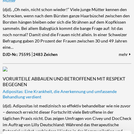
Mütter
(djd). „Oh nein, nicht schon wieder!“ Viele junge Mütter kennen den
Schrecken, wenn nach dem Bürsten ganze Haarbüschel zwischen den
Borsten hängen bleiben oder sich die Strähnen auf dem Kopfkissen
sammeln. Bei allem Babyglück kommt die bange Frage auf: Ist das
noch normal? Damit sind die Frauen nicht allein. In einer Schweizer
Befragung gaben 20 Prozent der Frauen zwischen 30 und 49 Jahren
eine…
DJD-Nr.: 75595
2483 Zeichen
mehr
VORURTEILE ABBAUEN UND BETROFFENEN MIT RESPEKT
BEGEGNEN
Adipositas: Eine Krankheit, die Anerkennung und umfassende
Behandlung verdient
(djd). Adipositas ist medizinisch so effektiv behandelbar wie nie zuvor
– dennoch erreicht dieser Fortschritt viele Betroffene in der
täglichen Praxis nicht. Das zeigen Umfragen von Civey und DocCheck
im Auftrag von Lilly Deutschland: Während das therapeutische
Potenzial wächst, verhindern Hürden in der Kommunikation und