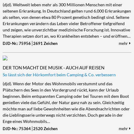
(djd). Weltweit leben mehr als 300 Millionen Menschen mit einer
seltenen Erkrankung. In Deutschland gelten rund 6.000 Erkrankungen
als selten, von denen etwa 80 Prozent genetisch bedingt sind. Seltene
Erkrankungen verändern das Leben vieler Betroffener tiefgreifend
und zeigen, wie unverzichtbar medizinische Forschung ist. Innovative
Therapien setzen dort an, wo Krankheiten entstehen – und eröffnen…
DJD-Nr.: 75956
2691 Zeichen
mehr
DER TON MACHT DIE MUSIK - AUCH AUF REISEN
So lässt sich der Hörkomfort beim Camping & Co. verbessern
(djd). Wenn der Motor des Wohnmobils verstummt und das
Plätschern des Sees in den Vordergrund rückt, kann der Urlaub
beginnen. Beim entspannten Camping oder bei Touren mit dem Boot
genießen viele das Gefühl, der Natur ganz nah zu sein. Gleichzeitig
möchte man auf liebe Gewohnheiten wie die Abendnachrichten oder
die Lieblingsserie unterwegs nicht verzichten. Doch gerade in der
Enge eines Wohnmobils…
DJD-Nr.: 75364
2520 Zeichen
mehr