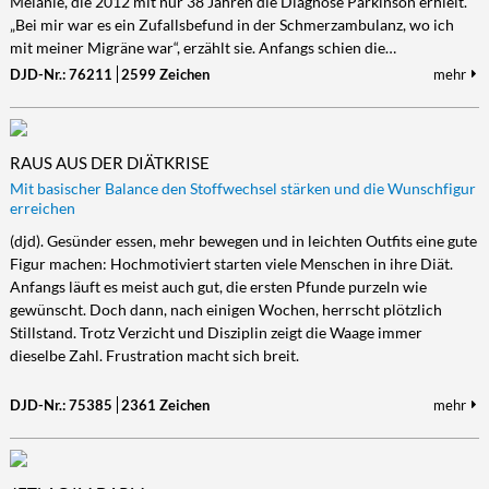
Melanie, die 2012 mit nur 38 Jahren die Diagnose Parkinson erhielt.
„Bei mir war es ein Zufallsbefund in der Schmerzambulanz, wo ich
mit meiner Migräne war“, erzählt sie. Anfangs schien die…
DJD-Nr.: 76211
2599 Zeichen
mehr
RAUS AUS DER DIÄTKRISE
Mit basischer Balance den Stoffwechsel stärken und die Wunschfigur
erreichen
(djd). Gesünder essen, mehr bewegen und in leichten Outfits eine gute
Figur machen: Hochmotiviert starten viele Menschen in ihre Diät.
Anfangs läuft es meist auch gut, die ersten Pfunde purzeln wie
gewünscht. Doch dann, nach einigen Wochen, herrscht plötzlich
Stillstand. Trotz Verzicht und Disziplin zeigt die Waage immer
dieselbe Zahl. Frustration macht sich breit.
DJD-Nr.: 75385
2361 Zeichen
mehr