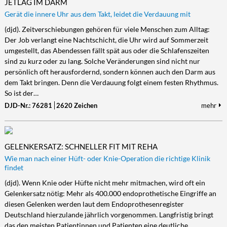
JETLAG IM DARM
Gerät die innere Uhr aus dem Takt, leidet die Verdauung mit
(djd). Zeitverschiebungen gehören für viele Menschen zum Alltag:
Der Job verlangt eine Nachtschicht, die Uhr wird auf Sommerzeit
umgestellt, das Abendessen fällt spät aus oder die Schlafenszeiten
sind zu kurz oder zu lang. Solche Veränderungen sind nicht nur
persönlich oft herausfordernd, sondern können auch den Darm aus
dem Takt bringen. Denn die Verdauung folgt einem festen Rhythmus.
So ist der…
DJD-Nr.: 76281
2620 Zeichen
mehr
GELENKERSATZ: SCHNELLER FIT MIT REHA
Wie man nach einer Hüft- oder Knie-Operation die richtige Klinik
findet
(djd). Wenn Knie oder Hüfte nicht mehr mitmachen, wird oft ein
Gelenkersatz nötig: Mehr als 400.000 endoprothetische Eingriffe an
diesen Gelenken werden laut dem Endoprothesenregister
Deutschland hierzulande jährlich vorgenommen. Langfristig bringt
das den meisten Patientinnen und Patienten eine deutliche