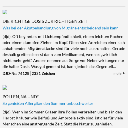
DIE RICHTIGE DOSIS ZUR RICHTIGEN ZEIT
Was bei der Akutbehandlung von Migräne entscheidend sein kann
(djd). Oft beginnt es mit Lichtempfindlichkeit, einem leichten Pochen
oder einem dumpfen Ziehen im Kopf. Die ersten Anzeichen einer sich
anbahnenden Migräneattacke sind für viele noch auszuhalten. Gerade
deshalb greifen sie erst dann zum Medikament, wenn es „wirklich
nicht mehr geht“. Andere nehmen aus Sorge vor Nebenwirkungen nur
die halbe Dosis. Was gut gemeint ist, kann jedoch das Gegenteil…
DJD-Nr.: 76128
2321 Zeichen
mehr
POLLEN, NA UND?
So genießen Allergiker den Sommer unbeschwerter
(djd). Wenn im Sommer Gräser ihre Pollen verbreiten und bis in den
Herbst Kräuter wie Beifuß und Ambrosia aktiv sind, ist dies für viele
Menschen eine anstrengende Zeit. Statt die Natur zu genießen,