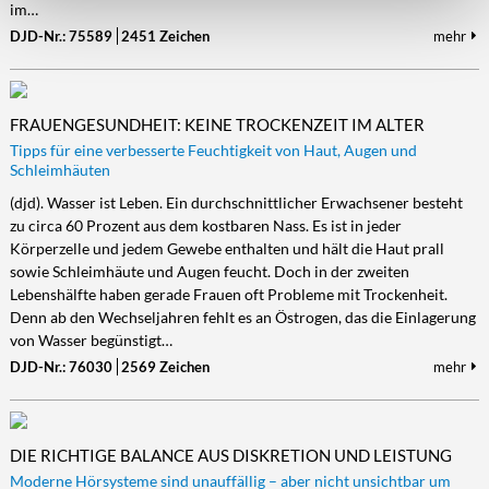
im…
DJD-Nr.: 75589
2451 Zeichen
mehr
FRAUENGESUNDHEIT: KEINE TROCKENZEIT IM ALTER
Tipps für eine verbesserte Feuchtigkeit von Haut, Augen und
Schleimhäuten
(djd). Wasser ist Leben. Ein durchschnittlicher Erwachsener besteht
zu circa 60 Prozent aus dem kostbaren Nass. Es ist in jeder
Körperzelle und jedem Gewebe enthalten und hält die Haut prall
sowie Schleimhäute und Augen feucht. Doch in der zweiten
Lebenshälfte haben gerade Frauen oft Probleme mit Trockenheit.
Denn ab den Wechseljahren fehlt es an Östrogen, das die Einlagerung
von Wasser begünstigt…
DJD-Nr.: 76030
2569 Zeichen
mehr
DIE RICHTIGE BALANCE AUS DISKRETION UND LEISTUNG
Moderne Hörsysteme sind unauffällig – aber nicht unsichtbar um