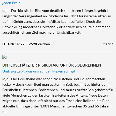
jeden Preis
(djd). Das klassische Bild vom deutlich sichtbaren Hörgerät gehört
längst der Vergangenheit an. Moderne Im-Ohr-Hörsysteme sitzen so
tief im Gehörgang, dass sie im Alltag kaum auffallen. Doch die
Entwicklung moderner Hörtechnik orientiert sich heute nicht mehr
ausschließlich am Ziel maximaler Unsichtbarkeit.
DJD-Nr.: 76225
2698 Zeichen
mehr
UNTERSCHÄTZTER RISIKOFAKTOR FÜR SODBRENNEN
Umfrage zeigt, was uns auf den Magen schlägt
(djd). Der Grillabend war schön, Würstchen und Co. schmeckten
lecker – doch kaum liegt man später im Bett, beginnt es hinter dem
Brustbein zu brennen. Sodbrennen und saures Aufstoßen gehören für
viele Menschen zu den lästigen Begleitern des Alltags. Neue Daten
zeigen nun, dass dabei oft nicht nur das Essen eine Rolle spielt. Eine
aktuelle Umfrage unter 1.001 Menschen zwischen 35 und 65 Jahren
mit…