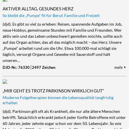
AKTIVER ALLTAG, GESUNDES HERZ
So bleibt die „Pumpe“ fit für Beruf, Familie und Freizeit
(djd). Es gibt so viel zu erleben: Reisen, spannende Aufgaben im Job,
neue Hobbys, gemeinsame Stunden mit Familie und Freunden. Wer
aktiv sein und das Leben unbeschwert genießen möchte, sollte auch
auf das Organ achten, das all das möglich macht – das Herz. Unsere
„Pumpe“ arbeitet rund um die Uhr. Etwa 100.000-mal schlägt sie
täglich, versorgt Organe und Gewebe mit Sauerstoff und hält
unseren…
DJD-Nr.: 76330
2497 Zeichen
mehr
„MIR GEHT ES TROTZ PARKINSON WIRKLICH GUT“
Moderne Folgetherapien können die Lebensqualität langfristig
erhalten
(djd). Parkinson gilt oft als Krankheit, die nur alte ältere Menschen
betrifft. Tatsächlich erkrankt jedoch jeder fünfte Betroffene mit unter
60 Jahren, jeder zehnte sogar schon vor dem 50. Lebensjahr. So wie