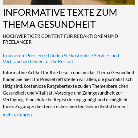
Kultur/Literatur
Fahrrad/E-Bike
Landschaft/Berge
Rund ums Haus
TECHNIK
INFORMATIVE TEXTE ZUM
Mode
Mobilität
Meer
Garten
Technik
THEMA GESUNDHEIT
Soziales/Umwelt
Städte/Kultur
Haus
Hardware/Software
HOCHWERTIGER CONTENT FÜR REDAKTIONEN UND
Sport
Weitere Reisethemen
Ratgeber
Kommunikation/Internet
FREELANCER
Trendy
Wohnen/Leben
Digitalisierung/Multimedia
In unserem Pressetreff finden Sie kostenlose Service- und
Wellness
Trends/Mobil
Verbraucherthemen für Ihr Ressort
Informative Artikel für Ihre Leser rund um das Thema Gesundheit
finden Sie hier! Im Pressetreff stellen wir allen, die journalistisch
tätig sind, kostenlose Ratgebertexte zu den Themenbereichen
Gesundheit und Vitalität, Vorsorge und Zahngesundheit zur
Verfügung. Eine einfache Registrierung genügt und ermöglicht
Ihnen Zugang zu bestens-recherchierten Gesundheitsthemen!
mehr erfahren