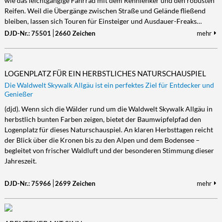
wie das leichtgängige Fahrrad mit dem Rennlenker und den robusten
Reifen. Weil die Übergänge zwischen Straße und Gelände fließend
Kultur/Literatur
Fahrrad/E-Bike
Landschaft/Berge
Rund ums Haus
TECHNIK
bleiben, lassen sich Touren für Einsteiger und Ausdauer-Freaks…
Mode
Mobilität
Meer
Garten
Technik
DJD-Nr.: 75501
2660 Zeichen
mehr
Soziales/Umwelt
Städte/Kultur
Haus
Hardware/Software
Sport
Weitere Reisethemen
Ratgeber
Kommunikation/Internet
LOGENPLATZ FÜR EIN HERBSTLICHES NATURSCHAUSPIEL
Trendy
Wohnen/Leben
Digitalisierung/Multimedia
Die Waldwelt Skywalk Allgäu ist ein perfektes Ziel für Entdecker und
Wellness
Trends/Mobil
Genießer
(djd). Wenn sich die Wälder rund um die Waldwelt Skywalk Allgäu in
herbstlich bunten Farben zeigen, bietet der Baumwipfelpfad den
Logenplatz für dieses Naturschauspiel. An klaren Herbsttagen reicht
der Blick über die Kronen bis zu den Alpen und dem Bodensee –
begleitet von frischer Waldluft und der besonderen Stimmung dieser
Jahreszeit.
DJD-Nr.: 75966
2699 Zeichen
mehr