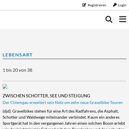
Registrieren
Login
THEMEN
THEMEN
KALENDER
LEBENSART
BILDUNG/BERUF
Bildung/Beruf
ERNÄHRUNG
NEUIGKEITEN
1 bis 20 von 38
Aus-/Weiterbildung
Ernährung
FAMILIE/HAUSHALT
Karriere
Diät/Gesunde Ernährung
Familie/Haushalt
GELD
Schule/Studium
Essen
Familie/Partnerschaft
Geld
GESUNDHEIT
ZWISCHEN SCHOTTER, SEE UND STEIGUNG
Trinken
Haushalt
Finanzen
Gesundheit
LEBENSART
Der Chiemgau erweitert sein Netz um zehn neue Gravelbike-Touren
Kinder
Vorsorge/Versicherung
Gesundheit/Vitalität
Lebensart
MOBILES LEBEN
(djd). Gravelbikes stehen für eine Art des Radfahrens, die Asphalt,
Schotter und Waldwege miteinander verbindet. Kaum ein anderes
Tiere
Wirtschaft/Recht
Vorsorge
Beauty
Mobiles Leben
REISE/TOURISTIK
Sportgerät hat in den vergangenen Jahren einen solchen Boom erlebt
Zahngesundheit
Freizeit
Auto/Motorrad
Reise/Touristik
RUND UMS HAUS