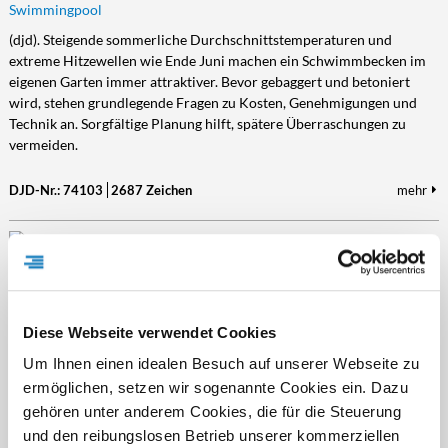
Swimmingpool
(djd). Steigende sommerliche Durchschnittstemperaturen
und
extreme Hitzewellen wie Ende Juni
machen ein Schwimmbecken im
eigenen Garten immer attraktiver. Bevor gebaggert und betoniert
wird, stehen grundlegende Fragen zu Kosten, Genehmigungen und
Technik an. Sorgfältige Planung hilft, spätere Überraschungen zu
vermeiden.
DJD-Nr.: 74103
2687 Zeichen
mehr
ENTDECKEN, ERLEBEN, DURCHATMEN
Sachsen: Vielseitiger Aktivurlaub in der Region rund um Chemnitz
und Zwickau
Diese Webseite verwendet Cookies
(djd). Raus aus dem Alltag, rein in die Bewegung: Die Region rund um
Chemnitz und Zwickau ist wie gemacht für alle, die Natur aktiv
Um Ihnen einen idealen Besuch auf unserer Webseite zu
erleben wollen. Ob auf zwei Rädern, zu Fuß, beim Campen oder am
ermöglichen, setzen wir sogenannte Cookies ein. Dazu
und auf dem Wasser – hier wartet kein Standardprogramm,
gehören unter anderem Cookies, die für die Steuerung
stattdessen findet man authentische Erlebnisse unter freiem Himmel.
und den reibungslosen Betrieb unserer kommerziellen
Unter www.chemnitz-zwickau-region.de gibt es alle Informationen.