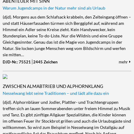
ABENTEUER MIT SINN
Warum Jugendcamps in der Natur mehr sind als Urlaub
(djd). Morgens aus dem Schlafsack krabbeln, den Zelteingang öffnen –
und statt Häuserfassaden türmen sich Berggipfel auf, während am
Himmel ein Adler seine Kreise zieht. Kein Handywecker, kein
Stundenplan, keine To-do-Liste. Nur die Wildnis und eine Gruppe
Gleichgesinnter. Genau das ist die Magie von Jugendcamps in der
Natur. Sie locken junge Menschen weg vom Bildschirm und werfen
sie mitten…
DJD-Nr.: 75521
2445 Zeichen
mehr
ZWISCHEN ALMABTRIEB UND ALPHORNKLANG
Nesselwang lebt seine Traditionen – und lädt alle dazu ein
(djd). Alphornbläser und Jodler, Plattler- und Trachtengruppen
treffen sich an lauen Sommerabenden unter freiem Himmel zu Musik
und Tanz. Es gibt zünftige Allgäuer Spezialitäten, die Kinder können
im offenen Feuer ihr Stockbrot grillen und auch die Urlaubsgäste sind
willkommen. So wird zum Beispiel in Nesselwang im Ostallgäu auf
gastfreundliche Art das Brauchtum gepflegt. Noch bis Anfang