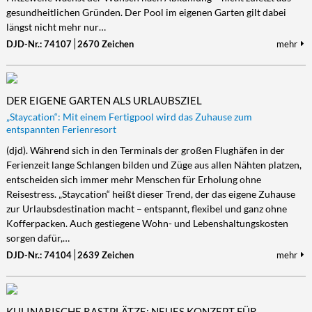
gesundheitlichen Gründen. Der Pool im eigenen Garten gilt dabei
längst nicht mehr nur…
DJD-Nr.: 74107
2670 Zeichen
mehr
DER EIGENE GARTEN ALS URLAUBSZIEL
„Staycation“: Mit einem Fertigpool wird das Zuhause zum
entspannten Ferienresort
(djd). Während sich in den Terminals der großen Flughäfen in der
Ferienzeit lange Schlangen bilden und Züge aus allen Nähten platzen,
entscheiden sich immer mehr Menschen für Erholung ohne
Reisestress. „Staycation“ heißt dieser Trend, der das eigene Zuhause
zur Urlaubsdestination macht – entspannt, flexibel und ganz ohne
Kofferpacken. Auch gestiegene Wohn- und Lebenshaltungskosten
sorgen dafür,…
DJD-Nr.: 74104
2639 Zeichen
mehr
KULINARISCHE RASTPLÄTZE: NEUES KONZEPT FÜR