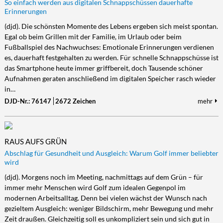
So einfach werden aus digitalen Schnappschüssen dauerhafte
Erinnerungen
(djd). Die schönsten Momente des Lebens ergeben sich meist spontan.
Egal ob beim Grillen mit der Familie, im Urlaub oder beim
Fußballspiel des Nachwuchses: Emotionale Erinnerungen verdienen
es, dauerhaft festgehalten zu werden. Für schnelle Schnappschüsse ist
das Smartphone heute immer griffbereit, doch Tausende schöner
Aufnahmen geraten anschließend im digitalen Speicher rasch wieder
in…
DJD-Nr.: 76147
2672 Zeichen
mehr
RAUS AUFS GRÜN
Abschlag für Gesundheit und Ausgleich: Warum Golf immer beliebter
wird
(djd). Morgens noch im Meeting, nachmittags auf dem Grün – für
immer mehr Menschen wird Golf zum idealen Gegenpol im
modernen Arbeitsalltag. Denn bei vielen wächst der Wunsch nach
gezieltem Ausgleich: weniger Bildschirm, mehr Bewegung und mehr
Zeit draußen. Gleichzeitig soll es unkompliziert sein und sich gut in