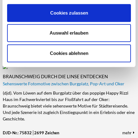
(djd). Hinter einem Ferienprogramm steckt meist eine Vielzahl
spaßiger Aktivitäten für Kinder. Nicht so in Ellwangen: Die Stadt im
Cookies zulassen
Osten Baden-Württembergs bietet jeden Sommer ein
abwechslungsreiches Programm für Erwachsene an. Über das ganze
Stadtgebiet verteilt gibt es kulturelle Events, die dieses Jahr in ein
Auswahl erlauben
besonderes Umfeld eingebettet sind.
DJD-Nr.: 75327
2601 Zeichen
mehr
Cookies ablehnen
BRAUNSCHWEIG DURCH DIE LINSE ENTDECKEN
Sehenswerte Fotomotive zwischen Burgplatz, Pop-Art und Oker
(djd). Vom Löwen auf dem Burgplatz über das poppige Happy Rizzi
Haus im Fachwerkviertel bis zur Floßfahrt auf der Oker:
Braunschweig bietet viele sehenswerte Motive für Städtereisende.
Und jede Szenerie ist zugleich Einstiegspunkt in ein Erlebnis oder eine
Geschichte.
DJD-Nr.: 75832
2699 Zeichen
mehr