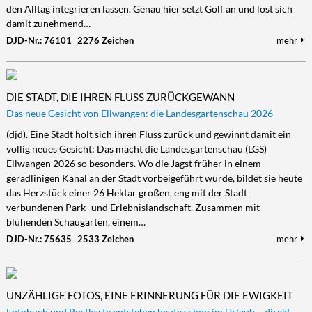
den Alltag integrieren lassen. Genau hier setzt Golf an und löst sich
damit zunehmend…
DJD-Nr.: 76101
2276 Zeichen
mehr
DIE STADT, DIE IHREN FLUSS ZURÜCKGEWANN
Das neue Gesicht von Ellwangen: die Landesgartenschau 2026
(djd). Eine Stadt holt sich ihren Fluss zurück und gewinnt damit ein
völlig neues Gesicht: Das macht die Landesgartenschau (LGS)
Ellwangen 2026 so besonders. Wo die Jagst früher in einem
geradlinigen Kanal an der Stadt vorbeigeführt wurde, bildet sie heute
das Herzstück einer 26 Hektar großen, eng mit der Stadt
verbundenen Park- und Erlebnislandschaft. Zusammen mit
blühenden Schaugärten, einem…
DJD-Nr.: 75635
2533 Zeichen
mehr
UNZÄHLIGE FOTOS, EINE ERINNERUNG FÜR DIE EWIGKEIT
Fotobuch und Postkarte entstehen heute schon im Urlaub – direkt