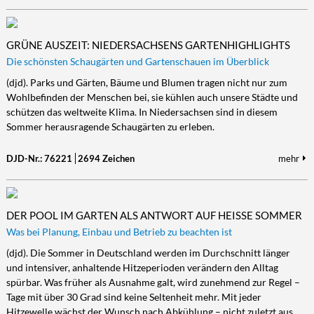
GRÜNE AUSZEIT: NIEDERSACHSENS GARTENHIGHLIGHTS
Die schönsten Schaugärten und Gartenschauen im Überblick
(djd). Parks und Gärten, Bäume und Blumen tragen nicht nur zum
Wohlbefinden der Menschen bei, sie kühlen auch unsere Städte und
schützen das weltweite Klima. In Niedersachsen sind in diesem
Sommer herausragende Schaugärten zu erleben.
DJD-Nr.: 76221
2694 Zeichen
mehr
DER POOL IM GARTEN ALS ANTWORT AUF HEISSE SOMMER
Was bei Planung, Einbau und Betrieb zu beachten ist
(djd). Die Sommer in Deutschland werden im Durchschnitt länger
und intensiver, anhaltende Hitzeperioden verändern den Alltag
spürbar. Was früher als Ausnahme galt, wird zunehmend zur Regel –
Tage mit über 30 Grad sind keine Seltenheit mehr. Mit jeder
Hitzewelle wächst der Wunsch nach Abkühlung – nicht zuletzt aus