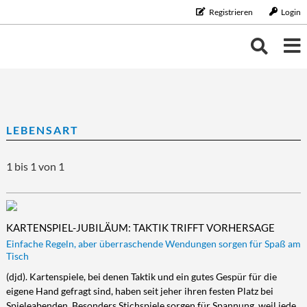
Registrieren
Login
THEMEN
THEMEN
KALENDER
LEBENSART
BILDUNG/BERUF
Bildung/Beruf
ERNÄHRUNG
NEUIGKEITEN
1 bis 1 von 1
Aus-/Weiterbildung
Ernährung
FAMILIE/HAUSHALT
Karriere
Diät/Gesunde Ernährung
Familie/Haushalt
GELD
Schule/Studium
Essen
Familie/Partnerschaft
Geld
GESUNDHEIT
KARTENSPIEL-JUBILÄUM: TAKTIK TRIFFT VORHERSAGE
Trinken
Haushalt
Finanzen
Gesundheit
LEBENSART
Einfache Regeln, aber überraschende Wendungen sorgen für Spaß am
Tisch
Kinder
Vorsorge/Versicherung
Gesundheit/Vitalität
Lebensart
MOBILES LEBEN
(djd). Kartenspiele, bei denen Taktik und ein gutes Gespür für die
Tiere
Wirtschaft/Recht
Vorsorge
Beauty
Mobiles Leben
REISE/TOURISTIK
eigene Hand gefragt sind, haben seit jeher ihren festen Platz bei
Zahngesundheit
Freizeit
Auto/Motorrad
Reise/Touristik
Spieleabenden. Besonders Stichspiele sorgen für Spannung, weil jede
RUND UMS HAUS