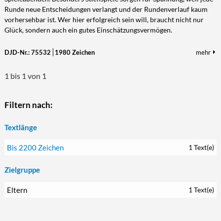
Runde neue Entscheidungen verlangt und der Rundenverlauf kaum
Kultur/Literatur
Fahrrad/E-Bike
Landschaft/Berge
Rund ums Haus
TECHNIK
vorhersehbar ist. Wer hier erfolgreich sein will, braucht nicht nur
Mode
Mobilität
Meer
Garten
Glück, sondern auch ein gutes Einschätzungsvermögen.
Technik
Soziales/Umwelt
Städte/Kultur
Haus
Hardware/Software
DJD-Nr.: 75532
1980 Zeichen
mehr
Sport
Weitere Reisethemen
Ratgeber
Kommunikation/Internet
Trendy
1 bis 1 von 1
Wohnen/Leben
Digitalisierung/Multimedia
Wellness
Trends/Mobil
Filtern nach:
Textlänge
Bis 2200 Zeichen
1 Text(e)
Zielgruppe
Eltern
1 Text(e)