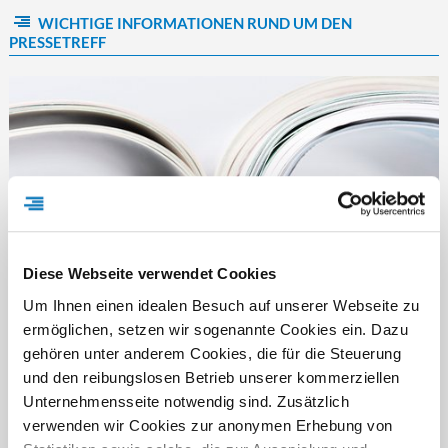
WICHTIGE INFORMATIONEN RUND UM DEN
PRESSETREFF
Diese Webseite verwendet Cookies
Um Ihnen einen idealen Besuch auf unserer Webseite zu
ermöglichen, setzen wir sogenannte Cookies ein. Dazu
gehören unter anderem Cookies, die für die Steuerung
und den reibungslosen Betrieb unserer kommerziellen
FÜR WEN IST DER PRESSETREFF?
Unternehmensseite notwendig sind. Zusätzlich
verwenden wir Cookies zur anonymen Erhebung von
Der Pressetreff ist ein Fachportal für freie und feste Redakteure,