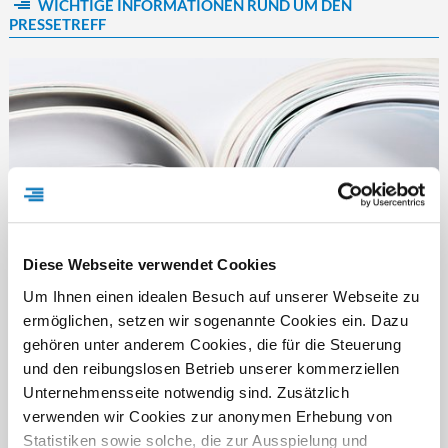
WICHTIGE INFORMATIONEN RUND UM DEN
PRESSETREFF
Diese Webseite verwendet Cookies
Um Ihnen einen idealen Besuch auf unserer Webseite zu
ermöglichen, setzen wir sogenannte Cookies ein. Dazu
gehören unter anderem Cookies, die für die Steuerung
und den reibungslosen Betrieb unserer kommerziellen
FÜR WEN IST DER PRESSETREFF?
Unternehmensseite notwendig sind. Zusätzlich
Der Pressetreff ist ein Fachportal für freie und feste Redakteure,
verwenden wir Cookies zur anonymen Erhebung von
journalistisch tätige Mitarbeiter, Dokumentare und Volontäre in
Statistiken sowie solche, die zur Ausspielung und