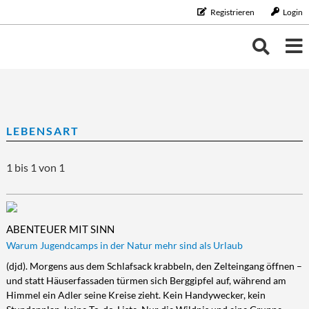
Registrieren
Login
THEMEN
THEMEN
KALENDER
LEBENSART
BILDUNG/BERUF
Bildung/Beruf
ERNÄHRUNG
NEUIGKEITEN
1 bis 1 von 1
Aus-/Weiterbildung
Ernährung
FAMILIE/HAUSHALT
Karriere
Diät/Gesunde Ernährung
Familie/Haushalt
GELD
Schule/Studium
Essen
Familie/Partnerschaft
Geld
GESUNDHEIT
ABENTEUER MIT SINN
Trinken
Haushalt
Finanzen
Gesundheit
LEBENSART
Warum Jugendcamps in der Natur mehr sind als Urlaub
Kinder
Vorsorge/Versicherung
Gesundheit/Vitalität
Lebensart
MOBILES LEBEN
(djd). Morgens aus dem Schlafsack krabbeln, den Zelteingang öffnen –
und statt Häuserfassaden türmen sich Berggipfel auf, während am
Tiere
Wirtschaft/Recht
Vorsorge
Beauty
Mobiles Leben
REISE/TOURISTIK
Himmel ein Adler seine Kreise zieht. Kein Handywecker, kein
Zahngesundheit
Freizeit
Auto/Motorrad
Reise/Touristik
RUND UMS HAUS