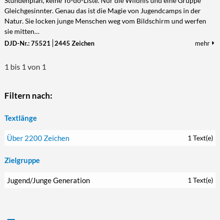
Stundenplan, keine To-do-Liste. Nur die Wildnis und eine Gruppe
Gleichgesinnter. Genau das ist die Magie von Jugendcamps in der
Kultur/Literatur
Fahrrad/E-Bike
Landschaft/Berge
Rund ums Haus
TECHNIK
Natur. Sie locken junge Menschen weg vom Bildschirm und werfen
Mode
Mobilität
Meer
Garten
Technik
sie mitten…
Soziales/Umwelt
DJD-Nr.: 75521
2445 Zeichen
mehr
Städte/Kultur
Haus
Hardware/Software
Sport
Weitere Reisethemen
Ratgeber
Kommunikation/Internet
1 bis 1 von 1
Trendy
Wohnen/Leben
Digitalisierung/Multimedia
Wellness
Trends/Mobil
Filtern nach:
Textlänge
Über 2200 Zeichen
1 Text(e)
Zielgruppe
Jugend/Junge Generation
1 Text(e)