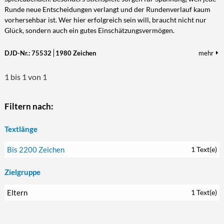
Runde neue Entscheidungen verlangt und der Rundenverlauf kaum
Kultur/Literatur
Fahrrad/E-Bike
Landschaft/Berge
Rund ums Haus
TECHNIK
vorhersehbar ist. Wer hier erfolgreich sein will, braucht nicht nur
Mode
Mobilität
Meer
Garten
Glück, sondern auch ein gutes Einschätzungsvermögen.
Technik
Soziales/Umwelt
Städte/Kultur
Haus
Hardware/Software
DJD-Nr.: 75532
1980 Zeichen
mehr
Sport
Weitere Reisethemen
Ratgeber
Kommunikation/Internet
Trendy
1 bis 1 von 1
Wohnen/Leben
Digitalisierung/Multimedia
Wellness
Trends/Mobil
Filtern nach:
Textlänge
Bis 2200 Zeichen
1 Text(e)
Zielgruppe
Eltern
1 Text(e)