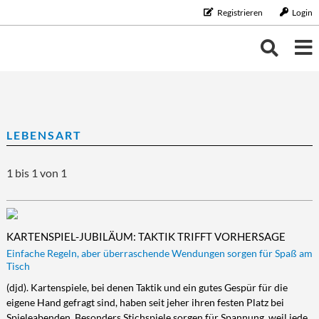
Registrieren
Login
THEMEN
THEMEN
KALENDER
LEBENSART
BILDUNG/BERUF
Bildung/Beruf
ERNÄHRUNG
NEUIGKEITEN
1 bis 1 von 1
Aus-/Weiterbildung
Ernährung
FAMILIE/HAUSHALT
Karriere
Diät/Gesunde Ernährung
Familie/Haushalt
GELD
Schule/Studium
Essen
Familie/Partnerschaft
Geld
GESUNDHEIT
KARTENSPIEL-JUBILÄUM: TAKTIK TRIFFT VORHERSAGE
Trinken
Haushalt
Finanzen
Gesundheit
LEBENSART
Einfache Regeln, aber überraschende Wendungen sorgen für Spaß am
Tisch
Kinder
Vorsorge/Versicherung
Gesundheit/Vitalität
Lebensart
MOBILES LEBEN
(djd). Kartenspiele, bei denen Taktik und ein gutes Gespür für die
Tiere
Wirtschaft/Recht
Vorsorge
Beauty
Mobiles Leben
REISE/TOURISTIK
eigene Hand gefragt sind, haben seit jeher ihren festen Platz bei
Zahngesundheit
Freizeit
Auto/Motorrad
Reise/Touristik
Spieleabenden. Besonders Stichspiele sorgen für Spannung, weil jede
RUND UMS HAUS