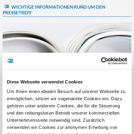
WICHTIGE INFORMATIONEN RUND UM DEN
PRESSETREFF
Diese Webseite verwendet Cookies
Um Ihnen einen idealen Besuch auf unserer Webseite zu
ermöglichen, setzen wir sogenannte Cookies ein. Dazu
gehören unter anderem Cookies, die für die Steuerung
und den reibungslosen Betrieb unserer kommerziellen
FÜR WEN IST DER PRESSETREFF?
Unternehmensseite notwendig sind. Zusätzlich
verwenden wir Cookies zur anonymen Erhebung von
Der Pressetreff ist ein Fachportal für freie und feste Redakteure,