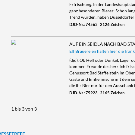
Erfrischung. In der Landeshauptsta
ganz besonderen Bieres: Schon lan
Trend wurden, haben Düsseldorfer
DJD-Nr.: 74563
2126 Zeichen
AUF EIN SEIDLA NACH BAD ST
Elf Brauereien halten hier die frän
(djd). Ob Hell oder Dunkel, Lager o
kommen Freunde des herrlich frisc
Genussort Bad Staffelstein im Ober
Gäste und Einheimische mit dem süf
die ihr Bier nur für den Ausschank
DJD-Nr.: 75923
2165 Zeichen
1 bis 3 von 3
RESSETREFF