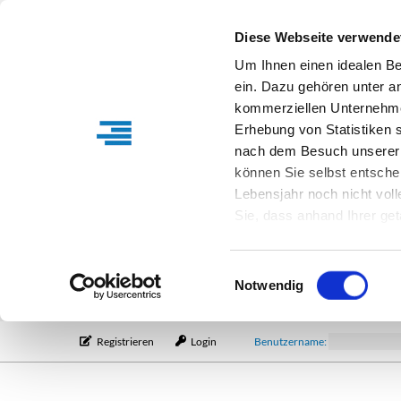
Diese Webseite verwende
Um Ihnen einen idealen B
ein. Dazu gehören unter a
kommerziellen Unternehme
Erhebung von Statistiken s
nach dem Besuch unserer 
können Sie selbst entsche
Lebensjahr noch nicht vol
Sie, dass anhand Ihrer get
Verfügung stehen können. I
Einstellungen entsprechen
Einwilligungsauswahl
entsprechende Informatio
Notwendig
Registrieren
Login
Benutzername: