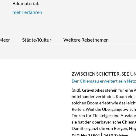
Bildmaterial.
mehr erfahren
Meer
Städte/Kultur
Weitere Reisethemen
ZWISCHEN SCHOTTER, SEE U
Der Chiemgau erweitert sein Netz
(djd). Gravelbikes stehen für eine
miteinander verbindet. Kaum ein 
solchen Boom erlebt wie das leic
Reifen. Weil die Übergänge zwisch
Touren für Einsteiger und Ausdau
sie hat der oberbayerische Chiem
Damit ergänzt die von Bergen, Hü
DJD-Nr.: 75501
2660 Zeichen