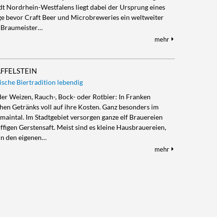
dt Nordrhein-Westfalens liegt dabei der Ursprung eines
ge bevor Craft Beer und Microbreweries ein weltweiter
 Braumeister…
mehr
AFFELSTEIN
kische Biertradition lebendig
der Weizen, Rauch-, Bock- oder Rotbier: In Franken
hen Getränks voll auf ihre Kosten. Ganz besonders im
maintal. Im Stadtgebiet versorgen ganze elf Brauereien
figen Gerstensaft. Meist sind es kleine Hausbrauereien,
 in den eigenen…
mehr