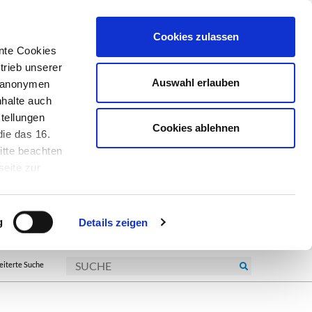
Cookies zulassen
nte Cookies
trieb unserer
Auswahl erlauben
r anonymen
nhalte auch
tellungen
Cookies ablehnen
ie das 16.
itte beachten
seite zur
kie-
g
Details zeigen
eiterte Suche