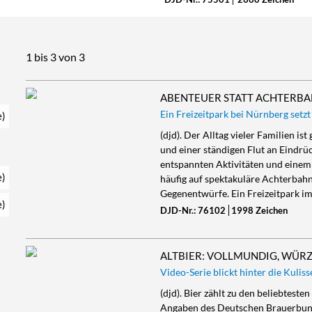
1 bis 3 von 3
ABENTEUER STATT ACHTERBAH
Ein Freizeitpark bei Nürnberg setzt
e)
(djd). Der Alltag vieler Familien i
und einer ständigen Flut an Eindrüc
entspannten Aktivitäten und einem
e)
häufig auf spektakuläre Achterbahne
Gegenentwürfe. Ein Freizeitpark i
e)
DJD-Nr.: 76102
1998 Zeichen
ALTBIER: VOLLMUNDIG, WÜRZ
Video-Serie blickt hinter die Kulis
(djd). Bier zählt zu den beliebtes
Angaben des Deutschen Brauerbunde