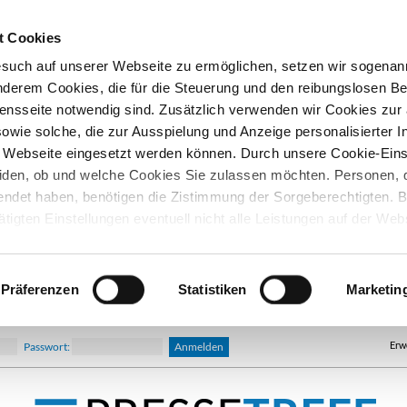
t Cookies
esuch auf unserer Webseite zu ermöglichen, setzen wir sogenan
nderem Cookies, die für die Steuerung und den reibungslosen Be
nsseite notwendig sind. Zusätzlich verwenden wir Cookies zu
owie solche, die zur Ausspielung und Anzeige personalisierter I
Webseite eingesetzt werden können. Durch unsere Cookie-Eins
iden, ob und welche Cookies Sie zulassen möchten. Personen, d
lendet haben, benötigen die Zistimmung der Sorgeberechtigten. B
ätigten Einstellungen eventuell nicht alle Leistungen auf der Web
hre Einwilligung können Sie jederzeit widerrufen und in den Coo
d ändern. In unseren
Datenschutzhinweisen
finden Sie weitere
nen.
Präferenzen
Statistiken
Marketin
Erw
Passwort: