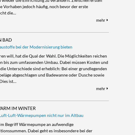
wieder die Einrichtung zu verändern. Zwischen ersten
e Vorhaben jedoch häufig, noch bevor der erste
nicht die…
mehr
N BAD
ustoffe bei der Modernisierung bieten
en will, hat die Qual der Wahl. Die Möglichkeiten reichen
en bis zum umfassenden Umbau. Dabei müssen Kosten und
 die Unterschiede sind erheblich: Bei einer grundlegenden
enbeläge abgeschlagen und Badewanne oder Dusche sowie
Dies ist…
mehr
WARM IM WINTER
n Luft-Luft-Wärmepumpen nicht nur im Altbau
beim Begriff Wärmepumpe an aufwendige
tionssummen. Dabei geht es insbesondere bei der