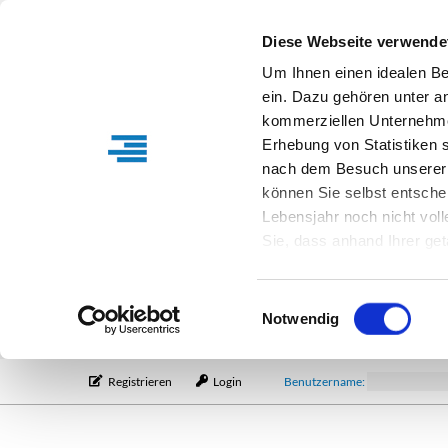
Diese Webseite verwende
Um Ihnen einen idealen B
ein. Dazu gehören unter a
kommerziellen Unternehme
Erhebung von Statistiken s
nach dem Besuch unserer 
können Sie selbst entsche
Lebensjahr noch nicht vol
Sie, dass anhand Ihrer get
Verfügung stehen können. I
Einstellungen entsprechen
Einwilligungsauswahl
entsprechende Informatio
Notwendig
Registrieren
Login
Benutzername: