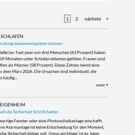
1
2
nächste
 SCHLAFEN
Beratung zusammenspielen müssen
hlafkrise: Fast zwei von drei Menschen (63 Prozent) haben
ölf Monaten unter Schlafproblemen gelitten. Frauen sind
ffen als Männer (58 Prozent). Diese Zahlen nennt eine
 dem März 2026. Die Ursachen sind individuell, die
ts häufig…
mehr
 EIGENHEIM
ll die Sicherheit Schritt halten
wertige Fenster oder eine Photovoltaikanlage anschafft,
ine Alarmanlage ist keine Entscheidung für den Moment,
istig Sicherheit bieten soll. Umso wichtiger ist es, beim