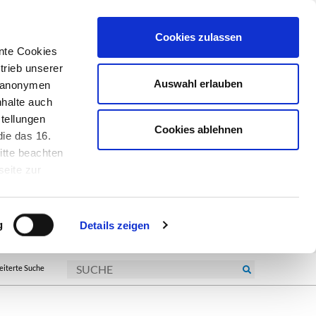
Cookies zulassen
nte Cookies
trieb unserer
Auswahl erlauben
r anonymen
nhalte auch
tellungen
Cookies ablehnen
ie das 16.
itte beachten
seite zur
kie-
g
Details zeigen
eiterte Suche