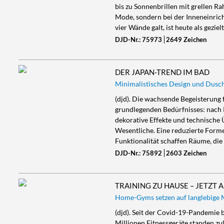
bis zu Sonnenbrillen mit grellen Rah
Mode, sondern bei der Inneneinrich
vier Wände galt, ist heute als geziel
DJD-Nr.: 75973
2649 Zeichen
DER JAPAN-TREND IM BAD
Minimalistisches Design und Dusc
(djd). Die wachsende Begeisterung f
grundlegenden Bedürfnisses: nach R
dekorative Effekte und technische 
Wesentliche. Eine reduzierte Form
Funktionalität schaffen Räume, di
DJD-Nr.: 75892
2603 Zeichen
TRAINING ZU HAUSE – JETZT 
Home-Gyms setzen auf langlebige M
(djd). Seit der Covid-19-Pandemie 
Millionen Fitnessgeräte standen zul