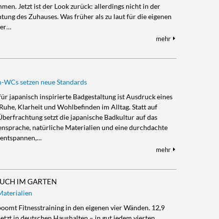
men. Jetzt ist der Look zurück: allerdings nicht in der
tung des Zuhauses. Was früher als zu laut für die eigenen
ter…
mehr
h-WCs setzen neue Standards
ür japanisch inspirierte Badgestaltung ist Ausdruck eines
uhe, Klarheit und Wohlbefinden im Alltag. Statt auf
Überfrachtung setzt die japanische Badkultur auf das
ensprache, natürliche Materialien und eine durchdachte
e entspannen,…
mehr
AUCH IM GARTEN
aterialien
boomt Fitnesstraining in den eigenen vier Wänden. 12,9
etzt in deutschen Haushalten – in gut jedem vierten