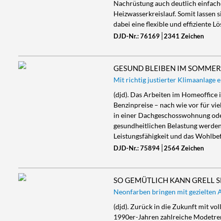
Nachrüstung auch deutlich einfac
Heizwasserkreislauf. Somit lassen s
dabei eine flexible und effiziente
DJD-Nr.: 76169
2341 Zeichen
GESUND BLEIBEN IM SOMME
Mit richtig justierter Klimaanlage
(djd). Das Arbeiten im Homeoffice 
Benzinpreise – nach wie vor für vie
in einer Dachgeschosswohnung oder
gesundheitlichen Belastung werden
Leistungsfähigkeit und das Wohlbe
DJD-Nr.: 75894
2564 Zeichen
SO GEMÜTLICH KANN GRELL S
Neonfarben bringen mit gezielten
(djd). Zurück in die Zukunft mit v
1990er-Jahren zahlreiche Modetre