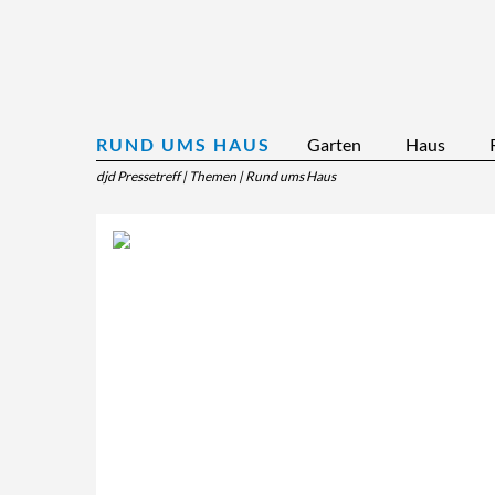
RUND UMS HAUS
Garten
Haus
djd Pressetreff
|
Themen
|
Rund ums Haus