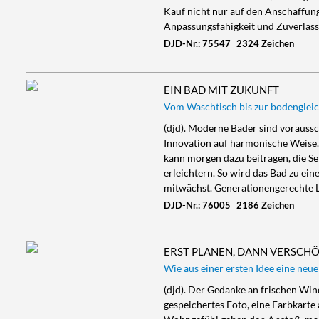
Kauf nicht nur auf den Anschaffung
Anpassungsfähigkeit und Zuverläss
DJD-Nr.: 75547
2324 Zeichen
EIN BAD MIT ZUKUNFT
Vom Waschtisch bis zur bodengleic
(djd). Moderne Bäder sind voraussc
Innovation auf harmonische Weise.
kann morgen dazu beitragen, die Se
erleichtern. So wird das Bad zu e
mitwächst. Generationengerechte
DJD-Nr.: 76005
2186 Zeichen
ERST PLANEN, DANN VERSCH
Wie aus einer ersten Idee eine neu
(djd). Der Gedanke an frischen Wind 
gespeichertes Foto, eine Farbkart