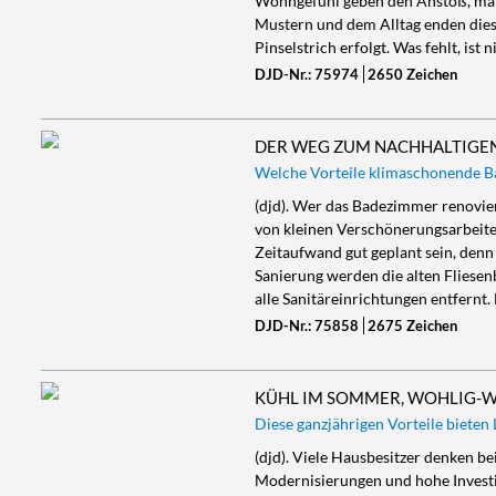
Wohngefühl geben den Anstoß, mal 
Mustern und dem Alltag enden dies
Pinselstrich erfolgt. Was fehlt, ist 
DJD-Nr.: 75974
2650 Zeichen
DER WEG ZUM NACHHALTIGE
Welche Vorteile klimaschonende Ba
(djd). Wer das Badezimmer renovier
von kleinen Verschönerungsarbeit
Zeitaufwand gut geplant sein, denn
Sanierung werden die alten Flies
alle Sanitäreinrichtungen entfernt. 
DJD-Nr.: 75858
2675 Zeichen
KÜHL IM SOMMER, WOHLIG-
Diese ganzjährigen Vorteile biete
(djd). Viele Hausbesitzer denken 
Modernisierungen und hohe Investi