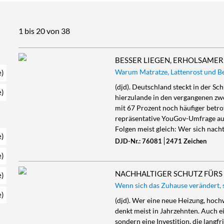
1 bis 20 von 38
BESSER LIEGEN, ERHOLSAMER
Warum Matratze, Lattenrost und 
e)
(djd). Deutschland steckt in der Sc
e)
hierzulande in den vergangenen zw
mit 67 Prozent noch häufiger betro
repräsentative YouGov-Umfrage aus
Folgen meist gleich: Wer sich nach
e)
DJD-Nr.: 76081
2471 Zeichen
e)
NACHHALTIGER SCHUTZ FÜRS
e)
Wenn sich das Zuhause verändert, so
e)
(djd). Wer eine neue Heizung, hoch
denkt meist in Jahrzehnten. Auch e
sondern eine Investition, die langfr