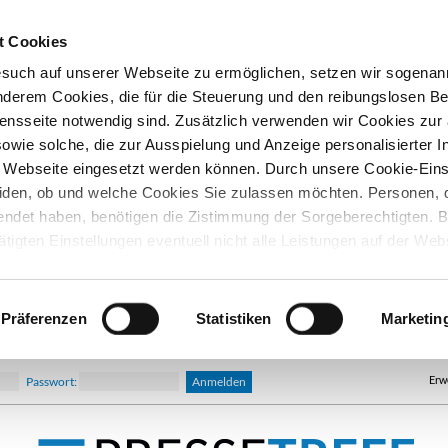
t Cookies
esuch auf unserer Webseite zu ermöglichen, setzen wir sogenan
nderem Cookies, die für die Steuerung und den reibungslosen Be
nsseite notwendig sind. Zusätzlich verwenden wir Cookies zu
owie solche, die zur Ausspielung und Anzeige personalisierter I
Webseite eingesetzt werden können. Durch unsere Cookie-Eins
iden, ob und welche Cookies Sie zulassen möchten. Personen, d
lendet haben, benötigen die Zistimmung der Sorgeberechtigten. B
ätigten Einstellungen eventuell nicht alle Leistungen auf der Web
hre Einwilligung können Sie jederzeit widerrufen und in den Coo
d ändern. In unseren
Datenschutzhinweisen
finden Sie weitere
nen.
Präferenzen
Statistiken
Marketin
Erw
Passwort: