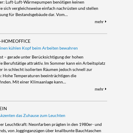
her: Luft-Luft-Wärmepumpen benötigen keinen
ie sich vergleichsweise einfach nachrüsten und stellen
 Lösung für Bestandsgebäude dar. Vom…
mehr
R-HOMEOFFICE
 einen kühlen Kopf beim Arbeiten bewahren
ist – gerade unter Berücksichtigung der hohen
le Berufstätige attraktiv. Im Sommer kann ein Arbeitsplatz
 in schlecht isolierten Räumen jedoch schnell zur
: Hohe Temperaturen beeinträchtigen die
finden. Mit einer Klimaanlage kann…
mehr
EIN
 Akzenten das Zuhause zum Leuchten
oller Leuchtkraft: Neonfarben prägten in den 1980er- und
nds, von Jogginganzügen über knallbunte Bauchtaschen