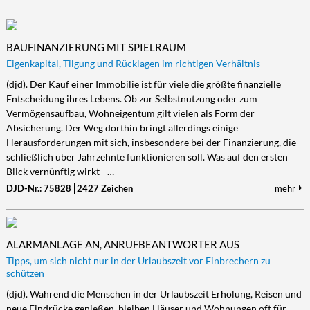
BAUFINANZIERUNG MIT SPIELRAUM
Eigenkapital, Tilgung und Rücklagen im richtigen Verhältnis
(djd). Der Kauf einer Immobilie ist für viele die größte finanzielle
Entscheidung ihres Lebens. Ob zur Selbstnutzung oder zum
Vermögensaufbau, Wohneigentum gilt vielen als Form der
Absicherung. Der Weg dorthin bringt allerdings einige
Herausforderungen mit sich, insbesondere bei der Finanzierung, die
schließlich über Jahrzehnte funktionieren soll. Was auf den ersten
Blick vernünftig wirkt –…
DJD-Nr.: 75828
2427 Zeichen
mehr
ALARMANLAGE AN, ANRUFBEANTWORTER AUS
Tipps, um sich nicht nur in der Urlaubszeit vor Einbrechern zu
schützen
(djd). Während die Menschen in der Urlaubszeit Erholung, Reisen und
neue Eindrücke genießen, bleiben Häuser und Wohnungen oft für