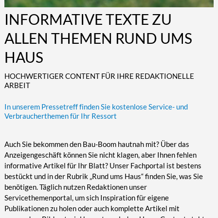
Kultur/Literatur
Fahrrad/E-Bike
Landschaft/Berge
Rund ums Haus
TECHNIK
INFORMATIVE TEXTE ZU
Mode
Mobilität
Meer
Garten
Technik
ALLEN THEMEN RUND UMS
Soziales/Umwelt
Städte/Kultur
Haus
Hardware/Software
HAUS
Sport
Weitere Reisethemen
Ratgeber
Kommunikation/Internet
Trendy
Wohnen/Leben
Digitalisierung/Multimedia
HOCHWERTIGER CONTENT FÜR IHRE REDAKTIONELLE
ARBEIT
Wellness
Trends/Mobil
In unserem Pressetreff finden Sie kostenlose Service- und
Verbraucherthemen für Ihr Ressort
Auch Sie bekommen den Bau-Boom hautnah mit? Über das
Anzeigengeschäft können Sie nicht klagen, aber Ihnen fehlen
informative Artikel für Ihr Blatt? Unser Fachportal ist bestens
bestückt und in der Rubrik „Rund ums Haus“ finden Sie, was Sie
benötigen. Täglich nutzen Redaktionen unser
Servicethemenportal, um sich Inspiration für eigene
Publikationen zu holen oder auch komplette Artikel mit