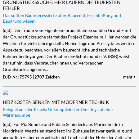
GRUNDSTÜCKSSUCHE: HIER LAUERN DIE TEUERSTEN
FEHLER
Das sollten Bauinteressierte über Baurecht, Erschließung und
Baugrund wissen
(djd). Der Traum vom Eigenheim braucht einen soliden Grund – mit
der Grundstückssuche startet das Projekt Eigenheim. Hier werden die
Weichen für viele Jahre gestellt. Neben Lage und Preis gibt es weitere
Aspekte zu beachten, vor allem baurechtliche und technische
Rahmenbedingungen. Der Bauherren-Schutzbund e. V. (BSB) weist
darauf hin, dass Verbraucherinnen und Verbraucher
Grundstücksangebote…
DJD-Nr.: 75795
2707 Zeichen
mehr
HEIZKOSTEN SENKEN MIT MODERNER TECHNIK
Beispiel aus der Praxis: Unkomplizierter Umstieg auf eine
Wärmepumpe
(djd). Für Pia Bondke und Fabian Schiedeck aus Marienheide in
Nordrhein-Westfalen stand fest: Ihr Zuhause ist zwar geräumig und
gemütlich – aber energetisch nicht mehr auf der Höhe der Zeit. Um