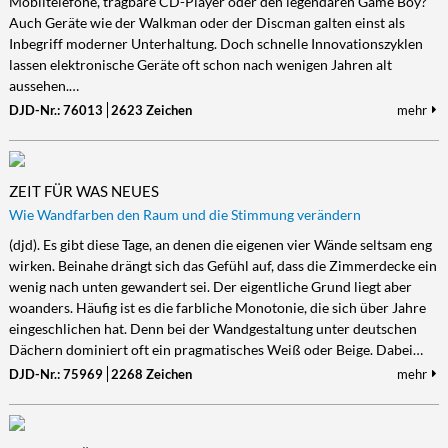
Mobiltelefone, tragbare CD-Player oder den legendären Game Boy?
Auch Geräte wie der Walkman oder der Discman galten einst als
Inbegriff moderner Unterhaltung. Doch schnelle Innovationszyklen
lassen elektronische Geräte oft schon nach wenigen Jahren alt
aussehen.…
DJD-Nr.: 76013
2623 Zeichen
mehr
ZEIT FÜR WAS NEUES
Wie Wandfarben den Raum und die Stimmung verändern
(djd). Es gibt diese Tage, an denen die eigenen vier Wände seltsam eng
wirken. Beinahe drängt sich das Gefühl auf, dass die Zimmerdecke ein
wenig nach unten gewandert sei. Der eigentliche Grund liegt aber
woanders. Häufig ist es die farbliche Monotonie, die sich über Jahre
eingeschlichen hat. Denn bei der Wandgestaltung unter deutschen
Dächern dominiert oft ein pragmatisches Weiß oder Beige. Dabei…
DJD-Nr.: 75969
2268 Zeichen
mehr