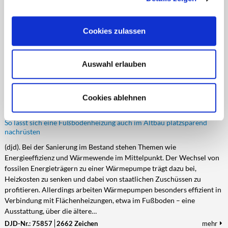
Wohnung überstreichen? Diese Frage ist im Mietrecht immer wieder
umstritten. Die kurze Antwort lautet: Es kommt darauf an.
Entscheidend sind die detaillierten Regeln im Mietvertrag, etwa eine
Cookies zulassen
mögliche Pflicht des Mieters zu Schönheitsreparaturen. Starre
Klauseln wie „Das Bad muss alle drei Jahre neu gestrichen werden“
werden heute als…
Auswahl erlauben
DJD-Nr.: 75970
2597 Zeichen
mehr
Cookies ablehnen
VON GRUND AUF BEHAGLICH
So lässt sich eine Fußbodenheizung auch im Altbau platzsparend
nachrüsten
(djd). Bei der Sanierung im Bestand stehen Themen wie
Energieeffizienz und Wärmewende im Mittelpunkt. Der Wechsel von
fossilen Energieträgern zu einer Wärmepumpe trägt dazu bei,
Heizkosten zu senken und dabei von staatlichen Zuschüssen zu
profitieren. Allerdings arbeiten Wärmepumpen besonders effizient in
Verbindung mit Flächenheizungen, etwa im Fußboden – eine
Ausstattung, über die ältere…
DJD-Nr.: 75857
2662 Zeichen
mehr