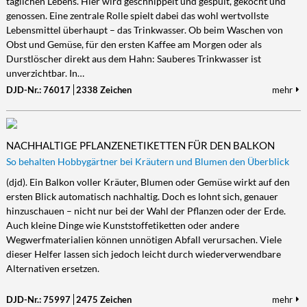
täglichen Lebens. Hier wird geschnippelt und gespült, gekocht und
genossen. Eine zentrale Rolle spielt dabei das wohl wertvollste
Lebensmittel überhaupt – das Trinkwasser. Ob beim Waschen von
Obst und Gemüse, für den ersten Kaffee am Morgen oder als
Durstlöscher direkt aus dem Hahn: Sauberes Trinkwasser ist
unverzichtbar. In…
DJD-Nr.: 76017
2338 Zeichen
mehr
NACHHALTIGE PFLANZENETIKETTEN FÜR DEN BALKON
So behalten Hobbygärtner bei Kräutern und Blumen den Überblick
(djd). Ein Balkon voller Kräuter, Blumen oder Gemüse wirkt auf den
ersten Blick automatisch nachhaltig. Doch es lohnt sich, genauer
hinzuschauen – nicht nur bei der Wahl der Pflanzen oder der Erde.
Auch kleine Dinge wie Kunststoffetiketten oder andere
Wegwerfmaterialien können unnötigen Abfall verursachen. Viele
dieser Helfer lassen sich jedoch leicht durch wiederverwendbare
Alternativen ersetzen.
DJD-Nr.: 75997
2475 Zeichen
mehr