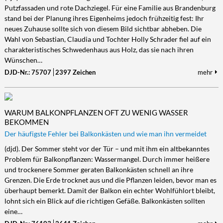
Putzfassaden und rote Dachziegel. Für eine Familie aus Brandenburg
stand bei der Planung ihres Eigenheims jedoch frühzeitig fest: Ihr
neues Zuhause sollte sich von diesem Bild sichtbar abheben. Die
Wahl von Sebastian, Claudia und Tochter Holly Schrader fiel auf ein
charakteristisches Schwedenhaus aus Holz, das sie nach ihren
Wünschen…
DJD-Nr.: 75707
2397 Zeichen
mehr
WARUM BALKONPFLANZEN OFT ZU WENIG WASSER
BEKOMMEN
Der häufigste Fehler bei Balkonkästen und wie man ihn vermeidet
(djd). Der Sommer steht vor der Tür – und mit ihm ein altbekanntes
Problem für Balkonpflanzen: Wassermangel. Durch immer heißere
und trockenere Sommer geraten Balkonkästen schnell an ihre
Grenzen. Die Erde trocknet aus und die Pflanzen leiden, bevor man es
überhaupt bemerkt. Damit der Balkon ein echter Wohlfühlort bleibt,
lohnt sich ein Blick auf die richtigen Gefäße. Balkonkästen sollten
eine…