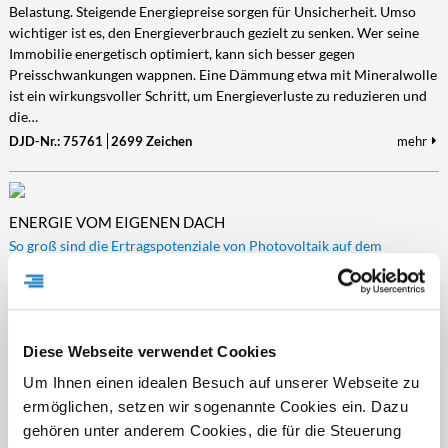
Belastung. Steigende Energiepreise sorgen für Unsicherheit. Umso
wichtiger ist es, den Energieverbrauch gezielt zu senken. Wer seine
Immobilie energetisch optimiert, kann sich besser gegen
Preisschwankungen wappnen. Eine Dämmung etwa mit Mineralwolle
ist ein wirkungsvoller Schritt, um Energieverluste zu reduzieren und
die…
DJD-Nr.: 75761
2699 Zeichen
mehr
ENERGIE VOM EIGENEN DACH
So groß sind die Ertragspotenziale von Photovoltaik auf dem
Eigenheim
(djd). Ein zentraler Hebel zu mehr Unabhängigkeit bei der
Energieversorgung liegt im eigenen Zuhause – genauer gesagt auf
dem Dach: Photovoltaik-Anlagen (PV) ermöglichen es, Strom selbst
Diese Webseite verwendet Cookies
zu erzeugen und damit nicht nur Energiekosten zu senken, sondern
auch unabhängiger von Energieimporten zu werden. Mit
Um Ihnen einen idealen Besuch auf unserer Webseite zu
Wärmepumpe und E-Auto gewinnt Photovoltaik im Zuge der
ermöglichen, setzen wir sogenannte Cookies ein. Dazu
Elektrifizierung von Heizung und…
gehören unter anderem Cookies, die für die Steuerung
DJD-Nr.: 75624
2697 Zeichen
mehr