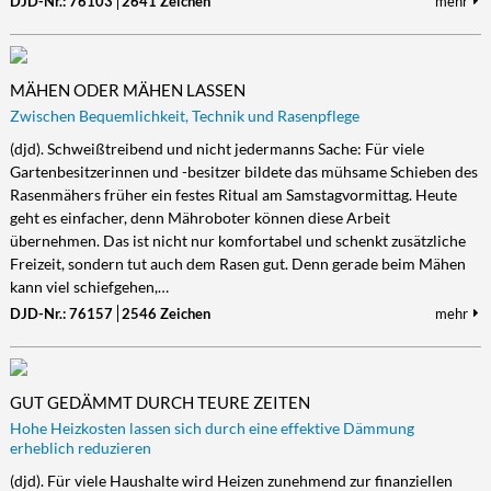
DJD-Nr.: 76103
2641 Zeichen
mehr
MÄHEN ODER MÄHEN LASSEN
Zwischen Bequemlichkeit, Technik und Rasenpflege
(djd). Schweißtreibend und nicht jedermanns Sache: Für viele
Gartenbesitzerinnen und -besitzer bildete das mühsame Schieben des
Rasenmähers früher ein festes Ritual am Samstagvormittag. Heute
geht es einfacher, denn Mähroboter können diese Arbeit
übernehmen. Das ist nicht nur komfortabel und schenkt zusätzliche
Freizeit, sondern tut auch dem Rasen gut. Denn gerade beim Mähen
kann viel schiefgehen,…
DJD-Nr.: 76157
2546 Zeichen
mehr
GUT GEDÄMMT DURCH TEURE ZEITEN
Hohe Heizkosten lassen sich durch eine effektive Dämmung
erheblich reduzieren
(djd). Für viele Haushalte wird Heizen zunehmend zur finanziellen