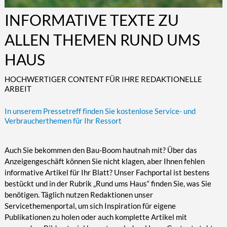
Kultur/Literatur
Fahrrad/E-Bike
Landschaft/Berge
Rund ums Haus
TECHNIK
INFORMATIVE TEXTE ZU
Mode
Mobilität
Meer
Garten
Technik
ALLEN THEMEN RUND UMS
Soziales/Umwelt
Städte/Kultur
Haus
Hardware/Software
HAUS
Sport
Weitere Reisethemen
Ratgeber
Kommunikation/Internet
Trendy
Wohnen/Leben
Digitalisierung/Multimedia
HOCHWERTIGER CONTENT FÜR IHRE REDAKTIONELLE
ARBEIT
Wellness
Trends/Mobil
In unserem Pressetreff finden Sie kostenlose Service- und
Verbraucherthemen für Ihr Ressort
Auch Sie bekommen den Bau-Boom hautnah mit? Über das
Anzeigengeschäft können Sie nicht klagen, aber Ihnen fehlen
informative Artikel für Ihr Blatt? Unser Fachportal ist bestens
bestückt und in der Rubrik „Rund ums Haus“ finden Sie, was Sie
benötigen. Täglich nutzen Redaktionen unser
Servicethemenportal, um sich Inspiration für eigene
Publikationen zu holen oder auch komplette Artikel mit