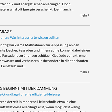
iztechnik und energetische Sanierungen. Doch
metern wird oft Energie verschenkt. Denn auch…
mehr
GARAGE
nen: Was Interessierte wissen sollten
e wichtig wirksame Maßnahmen zur Anpassung an den
nte Dächer, Fassaden und Innenräume können dabei einen
und Fassadenbegrünungen schützen Gebäude vor extremer
enwasser und verbessern insbesondere in dicht bebauten
ie Feinstaub und…
mehr
NG BEGINNT MIT DER DÄMMUNG
 Grundlage für eine effiziente Heizung
eren derzeit in moderne Heiztechnik, etwa in eine
ntfaltet diese allerdings erst, wenn möglichst wenig