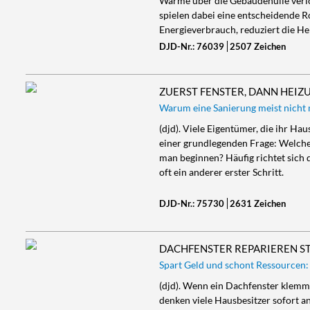
Wärme über die Gebäudehülle verl
spielen dabei eine entscheidende 
Energieverbrauch, reduziert die He
DJD-Nr.: 76039
2507 Zeichen
ZUERST FENSTER, DANN HEIZ
Warum eine Sanierung meist nicht m
(djd). Viele Eigentümer, die ihr H
einer grundlegenden Frage: Welche
man beginnen? Häufig richtet sich d
oft ein anderer erster Schritt.
DJD-Nr.: 75730
2631 Zeichen
DACHFENSTER REPARIEREN S
Spart Geld und schont Ressourcen:
(djd). Wenn ein Dachfenster klemmt,
denken viele Hausbesitzer sofort an