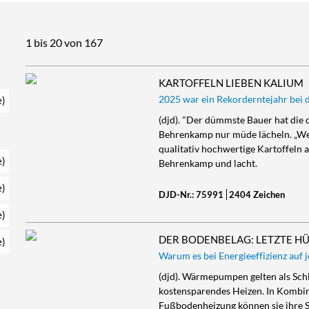
1 bis 20 von 167
KARTOFFELN LIEBEN KALIUM
2025 war ein Rekorderntejahr bei 
e)
(djd). "Der dümmste Bauer hat die 
Behrenkamp nur müde lächeln. „Wen
qualitativ hochwertige Kartoffeln 
e)
Behrenkamp und lacht.
e)
DJD-Nr.: 75991
2404 Zeichen
e)
DER BODENBELAG: LETZTE H
e)
Warum es bei Energieeffizienz auf
(djd). Wärmepumpen gelten als Sch
kostensparendes Heizen. In Kombi
Fußbodenheizung können sie ihre S