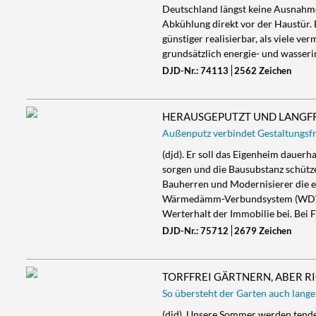
Deutschland längst keine Ausnahm
Abkühlung direkt vor der Haustür. E
günstiger realisierbar, als viele v
grundsätzlich energie- und wasseri
DJD-Nr.: 74113
2562 Zeichen
HERAUSGEPUTZT UND LANGFR
Außenputz verbindet Gestaltungsfre
(djd). Er soll das Eigenheim dauer
sorgen und die Bausubstanz schütze
Bauherren und Modernisierer die er
Wärmedämm-Verbundsystem (WDVS
Werterhalt der Immobilie bei. Bei
DJD-Nr.: 75712
2679 Zeichen
TORFFREI GÄRTNERN, ABER R
So übersteht der Garten auch lang
(djd). Unsere Sommer werden tende