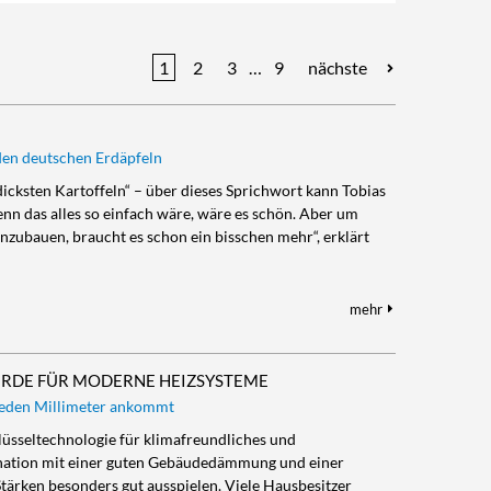
1
2
3
…
9
nächste
den deutschen Erdäpfeln
dicksten Kartoffeln“ – über dieses Sprichwort kann Tobias
n das alles so einfach wäre, wäre es schön. Aber um
anzubauen, braucht es schon ein bisschen mehr“, erklärt
mehr
ÜRDE FÜR MODERNE HEIZSYSTEME
 jeden Millimeter ankommt
lüsseltechnologie für klimafreundliches und
nation mit einer guten Gebäudedämmung und einer
tärken besonders gut ausspielen. Viele Hausbesitzer