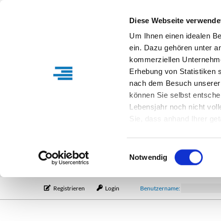
Diese Webseite verwende
Um Ihnen einen idealen B
ein. Dazu gehören unter a
kommerziellen Unternehme
Erhebung von Statistiken s
nach dem Besuch unserer 
können Sie selbst entsche
Lebensjahr noch nicht vol
Sie, dass anhand Ihrer get
Verfügung stehen können. I
Einstellungen entsprechen
Einwilligungsauswahl
entsprechende Informatio
Notwendig
Registrieren
Login
Benutzername: