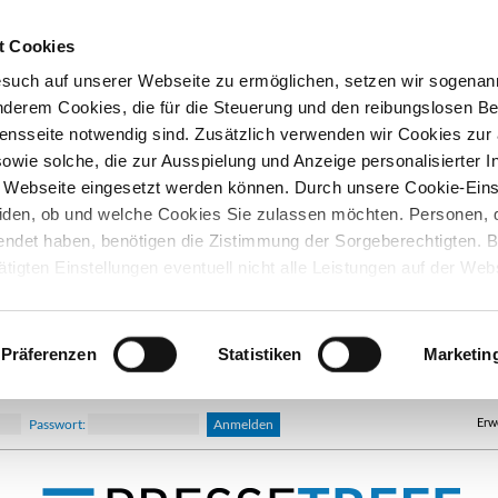
t Cookies
esuch auf unserer Webseite zu ermöglichen, setzen wir sogenan
nderem Cookies, die für die Steuerung und den reibungslosen Be
nsseite notwendig sind. Zusätzlich verwenden wir Cookies zu
owie solche, die zur Ausspielung und Anzeige personalisierter I
Webseite eingesetzt werden können. Durch unsere Cookie-Eins
iden, ob und welche Cookies Sie zulassen möchten. Personen, d
lendet haben, benötigen die Zistimmung der Sorgeberechtigten. B
ätigten Einstellungen eventuell nicht alle Leistungen auf der Web
hre Einwilligung können Sie jederzeit widerrufen und in den Coo
d ändern. In unseren
Datenschutzhinweisen
finden Sie weitere
nen.
Präferenzen
Statistiken
Marketin
Erw
Passwort: