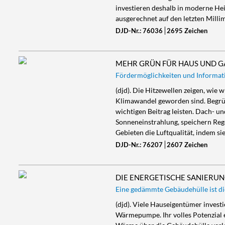
investieren deshalb in moderne He
ausgerechnet auf den letzten Milli
DJD-Nr.: 76036
2695 Zeichen
MEHR GRÜN FÜR HAUS UND 
Fördermöglichkeiten und Informatio
(djd). Die Hitzewellen zeigen, wi
Klimawandel geworden sind. Begrü
wichtigen Beitrag leisten. Dach- 
Sonneneinstrahlung, speichern Reg
Gebieten die Luftqualität, indem s
DJD-Nr.: 76207
2607 Zeichen
DIE ENERGETISCHE SANIERU
Eine gedämmte Gebäudehülle ist die
(djd). Viele Hauseigentümer investi
Wärmepumpe. Ihr volles Potenzial e