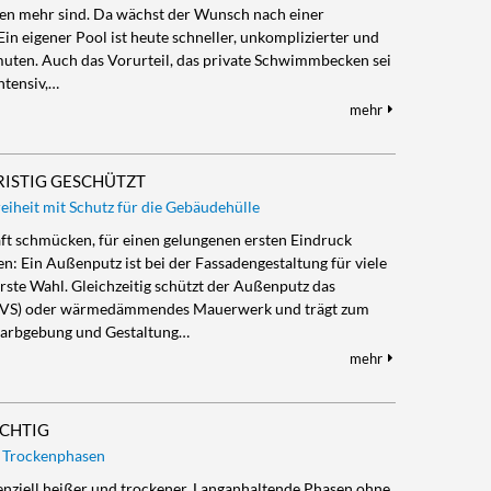
en mehr sind. Da wächst der Wunsch nach einer
in eigener Pool ist heute schneller, unkomplizierter und
ermuten. Auch das Vorurteil, das private Schwimmbecken sei
ntensiv,…
mehr
ISTIG GESCHÜTZT
iheit mit Schutz für die Gebäudehülle
haft schmücken, für einen gelungenen ersten Eindruck
n: Ein Außenputz ist bei der Fassadengestaltung für viele
ste Wahl. Gleichzeitig schützt der Außenputz das
) oder wärmedämmendes Mauerwerk und trägt zum
 Farbgebung und Gestaltung…
mehr
ICHTIG
e Trockenphasen
nziell heißer und trockener. Langanhaltende Phasen ohne