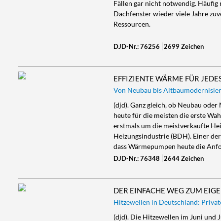
Fällen gar nicht notwendig. Häufig
Dachfenster wieder viele Jahre zuv
Ressourcen.
DJD-Nr.: 76256
2699 Zeichen
EFFIZIENTE WÄRME FÜR JEDE
Von Neubau bis Altbaumodernisie
(djd). Ganz gleich, ob Neubau ode
heute für die meisten die erste Wa
erstmals um die meistverkaufte He
Heizungsindustrie (BDH). Einer der
dass Wärmepumpen heute die Anfo
DJD-Nr.: 76348
2644 Zeichen
DER EINFACHE WEG ZUM EIG
Hitzewellen in Deutschland: Priv
(djd). Die Hitzewellen im Juni und 