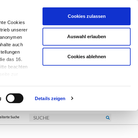
Cookies zulassen
nte Cookies
trieb unserer
Auswahl erlauben
r anonymen
nhalte auch
tellungen
Cookies ablehnen
ie das 16.
itte beachten
seite zur
kie-
g
Details zeigen
eiterte Suche