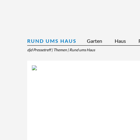
RUND UMS HAUS
Garten
Haus
djd Pressetreff
|
Themen
|
Rund ums Haus