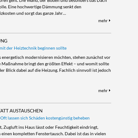
oren geht. Die Wand, der Boden und besonders das Dach
Rolle. Eine hochwertige Dämmung senkt den
izkosten und sorgt das ganze Jahr…
mehr
UNG
it der Heiztechnik beginnen sollte
aus energetisch modernisieren möchten, stehen zunächst vor
 Maßnahme bringt den größten Effekt – und womit sollte
er Blick dabei auf die Heizung. Fachlich sinnvoll ist jedoch
mehr
TATT AUSTAUSCHEN
 Oft lassen sich Schäden kostengünstig beheben
 Zugluft ins Haus lässt oder Feuchtigkeit eindringt,
 einen kompletten Fenstertausch. Dabei ist das in vielen