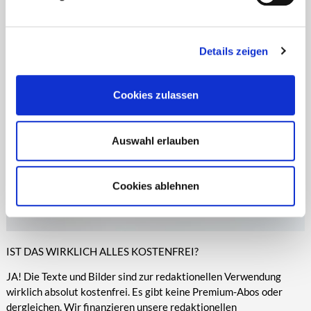
Zeitungen, Anzeigenblättern und vielen anderen Print- und
entsprechende Informationen.
Online-Medien veröffentlicht werden.
Details zeigen
Cookies zulassen
Auswahl erlauben
Cookies ablehnen
IST DAS WIRKLICH ALLES KOSTENFREI?
JA! Die Texte und Bilder sind zur redaktionellen Verwendung
wirklich absolut kostenfrei. Es gibt keine Premium-Abos oder
dergleichen. Wir finanzieren unsere redaktionellen