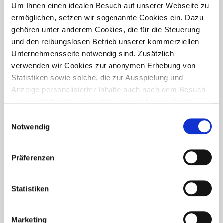
PRESSETREFF
Um Ihnen einen idealen Besuch auf unserer Webseite zu
ermöglichen, setzen wir sogenannte Cookies ein. Dazu
gehören unter anderem Cookies, die für die Steuerung
und den reibungslosen Betrieb unserer kommerziellen
Unternehmensseite notwendig sind. Zusätzlich
verwenden wir Cookies zur anonymen Erhebung von
Statistiken sowie solche, die zur Ausspielung und
Anzeige personalisierter Inhalte auch nach dem Besuch
unserer Webseite eingesetzt werden können. Durch
unsere Cookie-Einstellungen können Sie selbst
Einwilligungsauswahl
entscheiden, ob und welche Cookies Sie zulassen
Notwendig
möchten. Personen, die das 16. Lebensjahr noch nicht
vollendet haben, benötigen die Zistimmung der
Präferenzen
Sorgeberechtigten. Bitte beachten Sie, dass anhand Ihrer
getätigten Einstellungen eventuell nicht alle Leistungen
FÜR WEN IST DER PRESSETREFF?
auf der Webseite zur Verfügung stehen können. Ihre
Statistiken
Der Pressetreff ist ein Fachportal für freie und feste Redakteure,
Einwilligung können Sie jederzeit widerrufen und in den
journalistisch tätige Mitarbeiter, Dokumentare und Volontäre in
Cookie-Einstellungen entsprechend ändern. In unseren
Deutschland. Unsere Artikel dürfen und sollen in Zeitschriften,
Marketing
Datenschutzhinweisen
finden Sie weitere