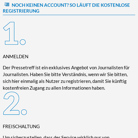
NOCH KEINEN ACCOUNT? SO LÄUFT DIE KOSTENLOSE
Kultur/Literatur
Fahrrad/E-Bike
Landschaft/Berge
Rund ums Haus
TECHNIK
REGISTRIERUNG
Mode
Mobilität
Meer
Garten
Technik
Soziales/Umwelt
Städte/Kultur
Haus
Hardware/Software
Sport
Weitere Reisethemen
Ratgeber
Kommunikation/Internet
Trendy
Wohnen/Leben
Digitalisierung/Multimedia
Wellness
ANMELDEN
Trends/Mobil
Der Pressetreff ist ein exklusives Angebot von Journalisten für
Journalisten. Haben Sie bitte Verständnis, wenn wir Sie bitten,
sich hier einmalig als Nutzer zu registrieren, damit Sie künftig
kostenfreien Zugang zu allen Informationen haben.
FREISCHALTUNG
Um sicherzustellen, dass der Service wirklich nur von