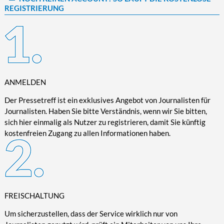
REGISTRIERUNG
Kultur/Literatur
Fahrrad/E-Bike
Landschaft/Berge
Rund ums Haus
TECHNIK
Mode
Mobilität
Meer
Garten
Technik
Soziales/Umwelt
Städte/Kultur
Haus
Hardware/Software
Sport
Weitere Reisethemen
Ratgeber
Kommunikation/Internet
Trendy
Wohnen/Leben
Digitalisierung/Multimedia
ANMELDEN
Wellness
Trends/Mobil
Der Pressetreff ist ein exklusives Angebot von Journalisten für
Journalisten. Haben Sie bitte Verständnis, wenn wir Sie bitten,
sich hier einmalig als Nutzer zu registrieren, damit Sie künftig
kostenfreien Zugang zu allen Informationen haben.
FREISCHALTUNG
Um sicherzustellen, dass der Service wirklich nur von