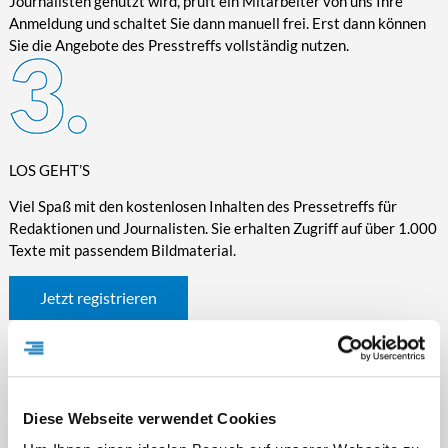
Journalisten genutzt wird, prüft ein Mitarbeiter von uns Ihre
Anmeldung und schaltet Sie dann manuell frei. Erst dann können
Sie die Angebote des Presstreffs vollständig nutzen.
LOS GEHT’S
Viel Spaß mit den kostenlosen Inhalten des Pressetreffs für
Redaktionen und Journalisten. Sie erhalten Zugriff auf über 1.000
Texte mit passendem Bildmaterial.
Jetzt registrieren
Diese Webseite verwendet Cookies
WICHTIGE INFORMATIONEN RUND UM DEN
PRESSETREFF