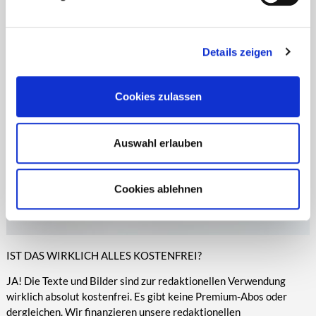
Zeitungen, Anzeigenblättern und vielen anderen Print- und
entsprechende Informationen.
Online-Medien veröffentlicht werden.
Details zeigen
Cookies zulassen
Auswahl erlauben
Cookies ablehnen
IST DAS WIRKLICH ALLES KOSTENFREI?
JA! Die Texte und Bilder sind zur redaktionellen Verwendung
wirklich absolut kostenfrei. Es gibt keine Premium-Abos oder
dergleichen. Wir finanzieren unsere redaktionellen