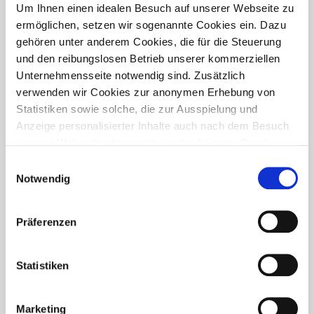
PRESSETREFF
Um Ihnen einen idealen Besuch auf unserer Webseite zu
ermöglichen, setzen wir sogenannte Cookies ein. Dazu
gehören unter anderem Cookies, die für die Steuerung
und den reibungslosen Betrieb unserer kommerziellen
Unternehmensseite notwendig sind. Zusätzlich
verwenden wir Cookies zur anonymen Erhebung von
Statistiken sowie solche, die zur Ausspielung und
Anzeige personalisierter Inhalte auch nach dem Besuch
unserer Webseite eingesetzt werden können. Durch
unsere Cookie-Einstellungen können Sie selbst
Einwilligungsauswahl
entscheiden, ob und welche Cookies Sie zulassen
Notwendig
möchten. Personen, die das 16. Lebensjahr noch nicht
vollendet haben, benötigen die Zistimmung der
Präferenzen
Sorgeberechtigten. Bitte beachten Sie, dass anhand Ihrer
getätigten Einstellungen eventuell nicht alle Leistungen
FÜR WEN IST DER PRESSETREFF?
auf der Webseite zur Verfügung stehen können. Ihre
Statistiken
Der Pressetreff ist ein Fachportal für freie und feste Redakteure,
Einwilligung können Sie jederzeit widerrufen und in den
journalistisch tätige Mitarbeiter, Dokumentare und Volontäre in
Cookie-Einstellungen entsprechend ändern. In unseren
Deutschland. Unsere Artikel dürfen und sollen in Zeitschriften,
Marketing
Datenschutzhinweisen
finden Sie weitere