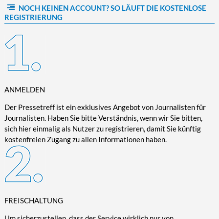
NOCH KEINEN ACCOUNT? SO LÄUFT DIE KOSTENLOSE
Kultur/Literatur
Fahrrad/E-Bike
Landschaft/Berge
Rund ums Haus
TECHNIK
REGISTRIERUNG
Mode
Mobilität
Meer
Garten
Technik
Soziales/Umwelt
Städte/Kultur
Haus
Hardware/Software
Sport
Weitere Reisethemen
Ratgeber
Kommunikation/Internet
Trendy
Wohnen/Leben
Digitalisierung/Multimedia
Wellness
ANMELDEN
Trends/Mobil
Der Pressetreff ist ein exklusives Angebot von Journalisten für
Journalisten. Haben Sie bitte Verständnis, wenn wir Sie bitten,
sich hier einmalig als Nutzer zu registrieren, damit Sie künftig
kostenfreien Zugang zu allen Informationen haben.
FREISCHALTUNG
Um sicherzustellen, dass der Service wirklich nur von