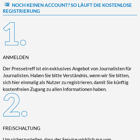
NOCH KEINEN ACCOUNT? SO LÄUFT DIE KOSTENLOSE
Kultur/Literatur
Fahrrad/E-Bike
Landschaft/Berge
Rund ums Haus
TECHNIK
REGISTRIERUNG
Mode
Mobilität
Meer
Garten
Technik
Soziales/Umwelt
Städte/Kultur
Haus
Hardware/Software
Sport
Weitere Reisethemen
Ratgeber
Kommunikation/Internet
Trendy
Wohnen/Leben
Digitalisierung/Multimedia
Wellness
ANMELDEN
Trends/Mobil
Der Pressetreff ist ein exklusives Angebot von Journalisten für
Journalisten. Haben Sie bitte Verständnis, wenn wir Sie bitten,
sich hier einmalig als Nutzer zu registrieren, damit Sie künftig
kostenfreien Zugang zu allen Informationen haben.
FREISCHALTUNG
Um sicherzustellen, dass der Service wirklich nur von