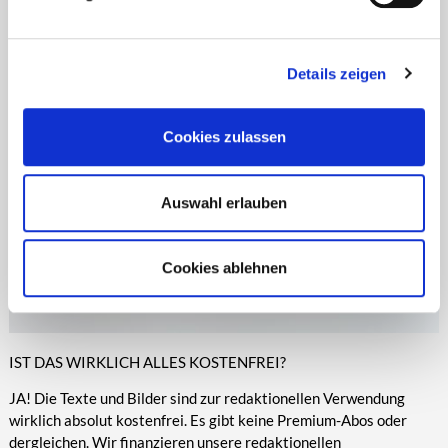
Zeitungen, Anzeigenblättern und vielen anderen Print- und
entsprechende Informationen.
Online-Medien veröffentlicht werden.
Details zeigen
Cookies zulassen
Auswahl erlauben
Cookies ablehnen
IST DAS WIRKLICH ALLES KOSTENFREI?
JA! Die Texte und Bilder sind zur redaktionellen Verwendung
wirklich absolut kostenfrei. Es gibt keine Premium-Abos oder
dergleichen. Wir finanzieren unsere redaktionellen