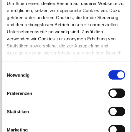
PRESSETREFF
Um Ihnen einen idealen Besuch auf unserer Webseite zu
ermöglichen, setzen wir sogenannte Cookies ein. Dazu
gehören unter anderem Cookies, die für die Steuerung
und den reibungslosen Betrieb unserer kommerziellen
Unternehmensseite notwendig sind. Zusätzlich
verwenden wir Cookies zur anonymen Erhebung von
Statistiken sowie solche, die zur Ausspielung und
Anzeige personalisierter Inhalte auch nach dem Besuch
unserer Webseite eingesetzt werden können. Durch
unsere Cookie-Einstellungen können Sie selbst
Einwilligungsauswahl
entscheiden, ob und welche Cookies Sie zulassen
Notwendig
möchten. Personen, die das 16. Lebensjahr noch nicht
vollendet haben, benötigen die Zistimmung der
Präferenzen
Sorgeberechtigten. Bitte beachten Sie, dass anhand Ihrer
getätigten Einstellungen eventuell nicht alle Leistungen
FÜR WEN IST DER PRESSETREFF?
auf der Webseite zur Verfügung stehen können. Ihre
Statistiken
Der Pressetreff ist ein Fachportal für freie und feste Redakteure,
Einwilligung können Sie jederzeit widerrufen und in den
journalistisch tätige Mitarbeiter, Dokumentare und Volontäre in
Cookie-Einstellungen entsprechend ändern. In unseren
Deutschland. Unsere Artikel dürfen und sollen in Zeitschriften,
Marketing
Datenschutzhinweisen
finden Sie weitere