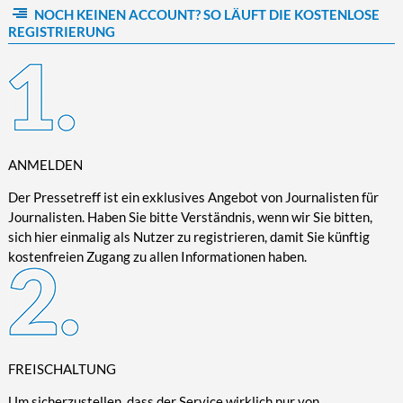
NOCH KEINEN ACCOUNT? SO LÄUFT DIE KOSTENLOSE
Kultur/Literatur
Fahrrad/E-Bike
Landschaft/Berge
Rund ums Haus
TECHNIK
REGISTRIERUNG
Mode
Mobilität
Meer
Garten
Technik
Soziales/Umwelt
Städte/Kultur
Haus
Hardware/Software
Sport
Weitere Reisethemen
Ratgeber
Kommunikation/Internet
Trendy
Wohnen/Leben
Digitalisierung/Multimedia
Wellness
ANMELDEN
Trends/Mobil
Der Pressetreff ist ein exklusives Angebot von Journalisten für
Journalisten. Haben Sie bitte Verständnis, wenn wir Sie bitten,
sich hier einmalig als Nutzer zu registrieren, damit Sie künftig
kostenfreien Zugang zu allen Informationen haben.
FREISCHALTUNG
Um sicherzustellen, dass der Service wirklich nur von