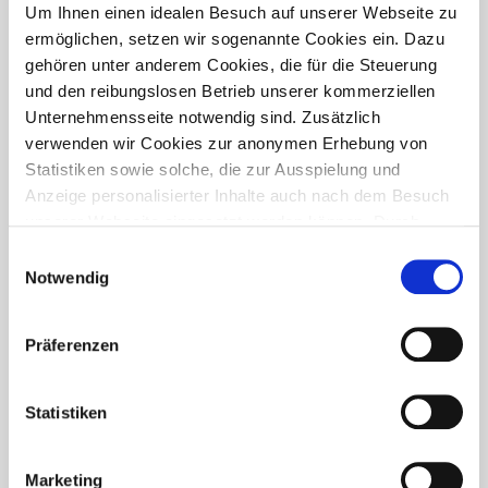
PRESSETREFF
Um Ihnen einen idealen Besuch auf unserer Webseite zu
ermöglichen, setzen wir sogenannte Cookies ein. Dazu
gehören unter anderem Cookies, die für die Steuerung
und den reibungslosen Betrieb unserer kommerziellen
Unternehmensseite notwendig sind. Zusätzlich
verwenden wir Cookies zur anonymen Erhebung von
Statistiken sowie solche, die zur Ausspielung und
Anzeige personalisierter Inhalte auch nach dem Besuch
unserer Webseite eingesetzt werden können. Durch
unsere Cookie-Einstellungen können Sie selbst
Einwilligungsauswahl
entscheiden, ob und welche Cookies Sie zulassen
Notwendig
möchten. Personen, die das 16. Lebensjahr noch nicht
vollendet haben, benötigen die Zistimmung der
Präferenzen
Sorgeberechtigten. Bitte beachten Sie, dass anhand Ihrer
getätigten Einstellungen eventuell nicht alle Leistungen
FÜR WEN IST DER PRESSETREFF?
auf der Webseite zur Verfügung stehen können. Ihre
Statistiken
Der Pressetreff ist ein Fachportal für freie und feste Redakteure,
Einwilligung können Sie jederzeit widerrufen und in den
journalistisch tätige Mitarbeiter, Dokumentare und Volontäre in
Cookie-Einstellungen entsprechend ändern. In unseren
Deutschland. Unsere Artikel dürfen und sollen in Zeitschriften,
Marketing
Datenschutzhinweisen
finden Sie weitere