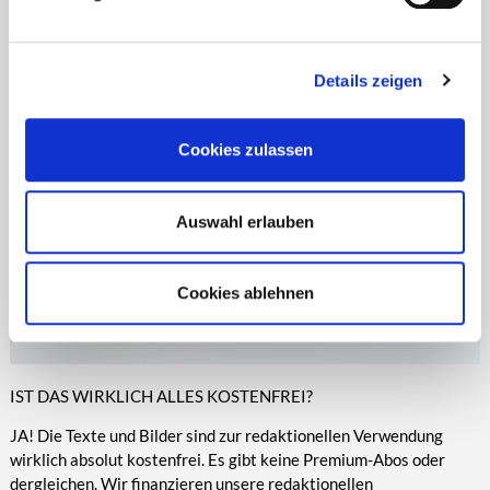
Zeitungen, Anzeigenblättern und vielen anderen Print- und
entsprechende Informationen.
Online-Medien veröffentlicht werden.
Details zeigen
Cookies zulassen
Auswahl erlauben
Cookies ablehnen
IST DAS WIRKLICH ALLES KOSTENFREI?
JA! Die Texte und Bilder sind zur redaktionellen Verwendung
wirklich absolut kostenfrei. Es gibt keine Premium-Abos oder
dergleichen. Wir finanzieren unsere redaktionellen