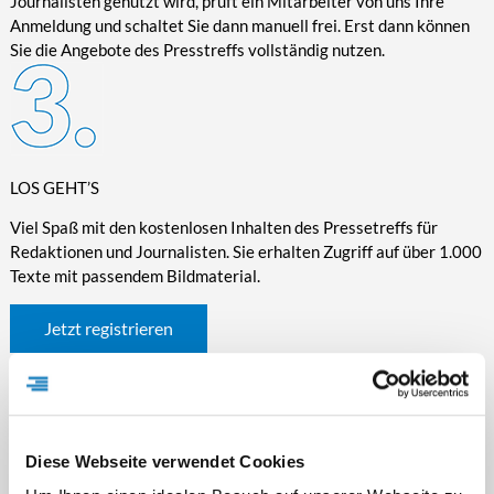
Journalisten genutzt wird, prüft ein Mitarbeiter von uns Ihre
Anmeldung und schaltet Sie dann manuell frei. Erst dann können
Sie die Angebote des Presstreffs vollständig nutzen.
LOS GEHT’S
Viel Spaß mit den kostenlosen Inhalten des Pressetreffs für
Redaktionen und Journalisten. Sie erhalten Zugriff auf über 1.000
Texte mit passendem Bildmaterial.
Jetzt registrieren
Diese Webseite verwendet Cookies
WICHTIGE INFORMATIONEN RUND UM DEN
PRESSETREFF