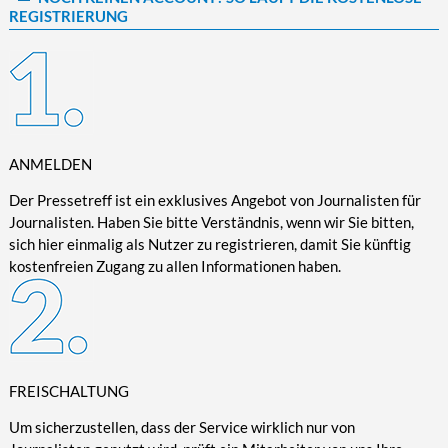
REGISTRIERUNG
Kultur/Literatur
Fahrrad/E-Bike
Landschaft/Berge
Rund ums Haus
TECHNIK
Mode
Mobilität
Meer
Garten
Technik
Soziales/Umwelt
Städte/Kultur
Haus
Hardware/Software
Sport
Weitere Reisethemen
Ratgeber
Kommunikation/Internet
Trendy
Wohnen/Leben
Digitalisierung/Multimedia
ANMELDEN
Wellness
Trends/Mobil
Der Pressetreff ist ein exklusives Angebot von Journalisten für
Journalisten. Haben Sie bitte Verständnis, wenn wir Sie bitten,
sich hier einmalig als Nutzer zu registrieren, damit Sie künftig
kostenfreien Zugang zu allen Informationen haben.
FREISCHALTUNG
Um sicherzustellen, dass der Service wirklich nur von