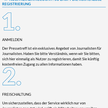
REGISTRIERUNG
Kultur/Literatur
Fahrrad/E-Bike
Landschaft/Berge
Rund ums Haus
TECHNIK
Mode
Mobilität
Meer
Garten
Technik
Soziales/Umwelt
Städte/Kultur
Haus
Hardware/Software
Sport
Weitere Reisethemen
Ratgeber
Kommunikation/Internet
Trendy
Wohnen/Leben
Digitalisierung/Multimedia
ANMELDEN
Wellness
Trends/Mobil
Der Pressetreff ist ein exklusives Angebot von Journalisten für
Journalisten. Haben Sie bitte Verständnis, wenn wir Sie bitten,
sich hier einmalig als Nutzer zu registrieren, damit Sie künftig
kostenfreien Zugang zu allen Informationen haben.
FREISCHALTUNG
Um sicherzustellen, dass der Service wirklich nur von