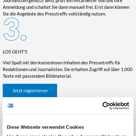
Journalisten genutzt wird, prüft ein Mitarbeiter von uns Ihre
Anmeldung und schaltet Sie dann manuell frei. Erst dann können
Sie die Angebote des Presstreffs vollständig nutzen.
LOS GEHT’S
Viel Spaß mit den kostenlosen Inhalten des Pressetreffs für
Redaktionen und Journalisten. Sie erhalten Zugriff auf über 1.000
Texte mit passendem Bildmaterial.
Jetzt registrieren
Diese Webseite verwendet Cookies
WICHTIGE INFORMATIONEN RUND UM DEN
PRESSETREFF