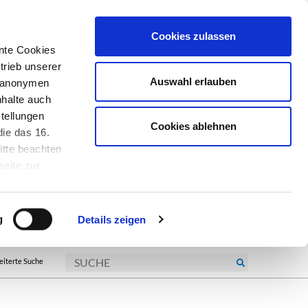
Cookies zulassen
nte Cookies
trieb unserer
Auswahl erlauben
r anonymen
nhalte auch
tellungen
Cookies ablehnen
ie das 16.
itte beachten
seite zur
kie-
g
Details zeigen
eiterte Suche