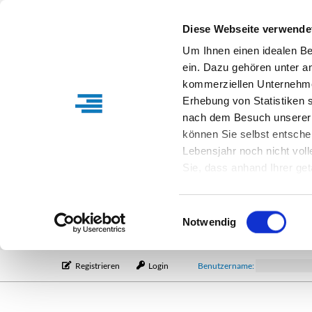
Diese Webseite verwende
Um Ihnen einen idealen B
ein. Dazu gehören unter a
kommerziellen Unternehme
Erhebung von Statistiken s
nach dem Besuch unserer 
können Sie selbst entsche
Lebensjahr noch nicht vol
Sie, dass anhand Ihrer get
Verfügung stehen können. I
Einstellungen entsprechen
Einwilligungsauswahl
entsprechende Informatio
Notwendig
Registrieren
Login
Benutzername: