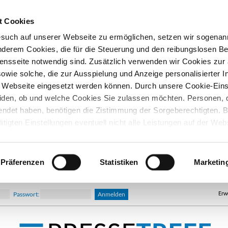
t Cookies
esuch auf unserer Webseite zu ermöglichen, setzen wir sogenan
nderem Cookies, die für die Steuerung und den reibungslosen Be
nsseite notwendig sind. Zusätzlich verwenden wir Cookies zu
owie solche, die zur Ausspielung und Anzeige personalisierter I
Webseite eingesetzt werden können. Durch unsere Cookie-Eins
iden, ob und welche Cookies Sie zulassen möchten. Personen, d
lendet haben, benötigen die Zistimmung der Sorgeberechtigten. B
ätigten Einstellungen eventuell nicht alle Leistungen auf der Web
hre Einwilligung können Sie jederzeit widerrufen und in den Coo
d ändern. In unseren
Datenschutzhinweisen
finden Sie weitere
nen.
Präferenzen
Statistiken
Marketin
Erw
Passwort: