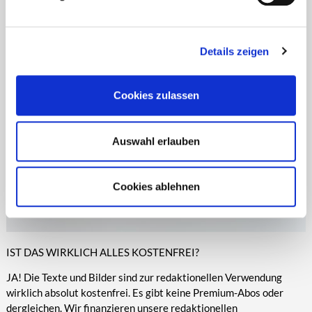
Zeitungen, Anzeigenblättern und vielen anderen Print- und
entsprechende Informationen.
Online-Medien veröffentlicht werden.
Details zeigen
Cookies zulassen
Auswahl erlauben
Cookies ablehnen
IST DAS WIRKLICH ALLES KOSTENFREI?
JA! Die Texte und Bilder sind zur redaktionellen Verwendung
wirklich absolut kostenfrei. Es gibt keine Premium-Abos oder
dergleichen. Wir finanzieren unsere redaktionellen