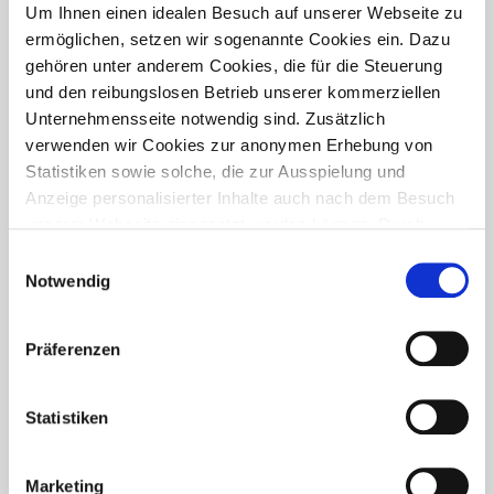
PRESSETREFF
Um Ihnen einen idealen Besuch auf unserer Webseite zu
ermöglichen, setzen wir sogenannte Cookies ein. Dazu
gehören unter anderem Cookies, die für die Steuerung
und den reibungslosen Betrieb unserer kommerziellen
Unternehmensseite notwendig sind. Zusätzlich
verwenden wir Cookies zur anonymen Erhebung von
Statistiken sowie solche, die zur Ausspielung und
Anzeige personalisierter Inhalte auch nach dem Besuch
unserer Webseite eingesetzt werden können. Durch
unsere Cookie-Einstellungen können Sie selbst
Einwilligungsauswahl
entscheiden, ob und welche Cookies Sie zulassen
Notwendig
möchten. Personen, die das 16. Lebensjahr noch nicht
vollendet haben, benötigen die Zistimmung der
Präferenzen
Sorgeberechtigten. Bitte beachten Sie, dass anhand Ihrer
getätigten Einstellungen eventuell nicht alle Leistungen
FÜR WEN IST DER PRESSETREFF?
auf der Webseite zur Verfügung stehen können. Ihre
Statistiken
Der Pressetreff ist ein Fachportal für freie und feste Redakteure,
Einwilligung können Sie jederzeit widerrufen und in den
journalistisch tätige Mitarbeiter, Dokumentare und Volontäre in
Cookie-Einstellungen entsprechend ändern. In unseren
Deutschland. Unsere Artikel dürfen und sollen in Zeitschriften,
Marketing
Datenschutzhinweisen
finden Sie weitere