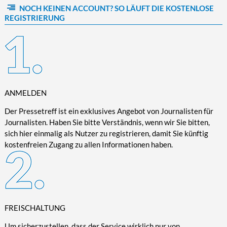
NOCH KEINEN ACCOUNT? SO LÄUFT DIE KOSTENLOSE
Kultur/Literatur
Fahrrad/E-Bike
Landschaft/Berge
Rund ums Haus
TECHNIK
REGISTRIERUNG
Mode
Mobilität
Meer
Garten
Technik
Soziales/Umwelt
Städte/Kultur
Haus
Hardware/Software
Sport
Weitere Reisethemen
Ratgeber
Kommunikation/Internet
Trendy
Wohnen/Leben
Digitalisierung/Multimedia
Wellness
ANMELDEN
Trends/Mobil
Der Pressetreff ist ein exklusives Angebot von Journalisten für
Journalisten. Haben Sie bitte Verständnis, wenn wir Sie bitten,
sich hier einmalig als Nutzer zu registrieren, damit Sie künftig
kostenfreien Zugang zu allen Informationen haben.
FREISCHALTUNG
Um sicherzustellen, dass der Service wirklich nur von