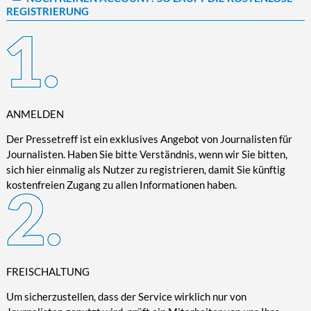
REGISTRIERUNG
Kultur/Literatur
Fahrrad/E-Bike
Landschaft/Berge
Rund ums Haus
TECHNIK
Mode
Mobilität
Meer
Garten
Technik
Soziales/Umwelt
Städte/Kultur
Haus
Hardware/Software
Sport
Weitere Reisethemen
Ratgeber
Kommunikation/Internet
Trendy
Wohnen/Leben
Digitalisierung/Multimedia
ANMELDEN
Wellness
Trends/Mobil
Der Pressetreff ist ein exklusives Angebot von Journalisten für
Journalisten. Haben Sie bitte Verständnis, wenn wir Sie bitten,
sich hier einmalig als Nutzer zu registrieren, damit Sie künftig
kostenfreien Zugang zu allen Informationen haben.
FREISCHALTUNG
Um sicherzustellen, dass der Service wirklich nur von