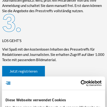
Journalisten genutzt wird, prüft ein Mitarbeiter von uns Ihre
Anmeldung und schaltet Sie dann manuell frei. Erst dann können
Sie die Angebote des Presstreffs vollständig nutzen.
LOS GEHT’S
Viel Spaß mit den kostenlosen Inhalten des Pressetreffs für
Redaktionen und Journalisten. Sie erhalten Zugriff auf über 1.000
Texte mit passendem Bildmaterial.
Jetzt registrieren
Diese Webseite verwendet Cookies
WICHTIGE INFORMATIONEN RUND UM DEN
PRESSETREFF