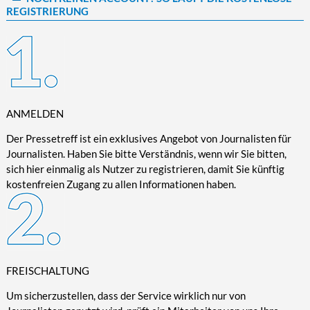
REGISTRIERUNG
Kultur/Literatur
Fahrrad/E-Bike
Landschaft/Berge
Rund ums Haus
TECHNIK
Mode
Mobilität
Meer
Garten
Technik
Soziales/Umwelt
Städte/Kultur
Haus
Hardware/Software
Sport
Weitere Reisethemen
Ratgeber
Kommunikation/Internet
Trendy
Wohnen/Leben
Digitalisierung/Multimedia
ANMELDEN
Wellness
Trends/Mobil
Der Pressetreff ist ein exklusives Angebot von Journalisten für
Journalisten. Haben Sie bitte Verständnis, wenn wir Sie bitten,
sich hier einmalig als Nutzer zu registrieren, damit Sie künftig
kostenfreien Zugang zu allen Informationen haben.
FREISCHALTUNG
Um sicherzustellen, dass der Service wirklich nur von