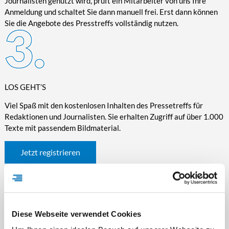
Journalisten genutzt wird, prüft ein Mitarbeiter von uns Ihre
Anmeldung und schaltet Sie dann manuell frei. Erst dann können
Sie die Angebote des Presstreffs vollständig nutzen.
LOS GEHT’S
Viel Spaß mit den kostenlosen Inhalten des Pressetreffs für
Redaktionen und Journalisten. Sie erhalten Zugriff auf über 1.000
Texte mit passendem Bildmaterial.
Jetzt registrieren
Diese Webseite verwendet Cookies
WICHTIGE INFORMATIONEN RUND UM DEN
PRESSETREFF