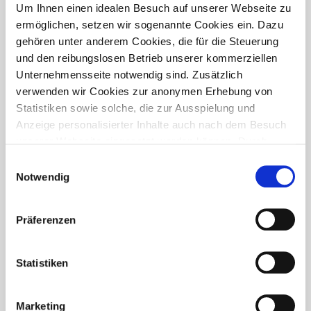
PRESSETREFF
Um Ihnen einen idealen Besuch auf unserer Webseite zu
ermöglichen, setzen wir sogenannte Cookies ein. Dazu
gehören unter anderem Cookies, die für die Steuerung
und den reibungslosen Betrieb unserer kommerziellen
Unternehmensseite notwendig sind. Zusätzlich
verwenden wir Cookies zur anonymen Erhebung von
Statistiken sowie solche, die zur Ausspielung und
Anzeige personalisierter Inhalte auch nach dem Besuch
unserer Webseite eingesetzt werden können. Durch
unsere Cookie-Einstellungen können Sie selbst
Einwilligungsauswahl
entscheiden, ob und welche Cookies Sie zulassen
Notwendig
möchten. Personen, die das 16. Lebensjahr noch nicht
vollendet haben, benötigen die Zistimmung der
Präferenzen
Sorgeberechtigten. Bitte beachten Sie, dass anhand Ihrer
getätigten Einstellungen eventuell nicht alle Leistungen
FÜR WEN IST DER PRESSETREFF?
auf der Webseite zur Verfügung stehen können. Ihre
Statistiken
Der Pressetreff ist ein Fachportal für freie und feste Redakteure,
Einwilligung können Sie jederzeit widerrufen und in den
journalistisch tätige Mitarbeiter, Dokumentare und Volontäre in
Cookie-Einstellungen entsprechend ändern. In unseren
Deutschland. Unsere Artikel dürfen und sollen in Zeitschriften,
Marketing
Datenschutzhinweisen
finden Sie weitere