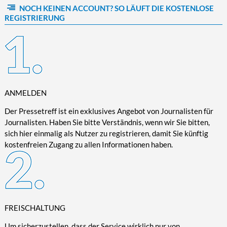
NOCH KEINEN ACCOUNT? SO LÄUFT DIE KOSTENLOSE
Kultur/Literatur
Fahrrad/E-Bike
Landschaft/Berge
Rund ums Haus
TECHNIK
REGISTRIERUNG
Mode
Mobilität
Meer
Garten
Technik
Soziales/Umwelt
Städte/Kultur
Haus
Hardware/Software
Sport
Weitere Reisethemen
Ratgeber
Kommunikation/Internet
Trendy
Wohnen/Leben
Digitalisierung/Multimedia
Wellness
ANMELDEN
Trends/Mobil
Der Pressetreff ist ein exklusives Angebot von Journalisten für
Journalisten. Haben Sie bitte Verständnis, wenn wir Sie bitten,
sich hier einmalig als Nutzer zu registrieren, damit Sie künftig
kostenfreien Zugang zu allen Informationen haben.
FREISCHALTUNG
Um sicherzustellen, dass der Service wirklich nur von