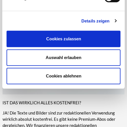
Zeitungen, Anzeigenblättern und vielen anderen Print- und
entsprechende Informationen.
Online-Medien veröffentlicht werden.
Details zeigen
Cookies zulassen
Auswahl erlauben
Cookies ablehnen
IST DAS WIRKLICH ALLES KOSTENFREI?
JA! Die Texte und Bilder sind zur redaktionellen Verwendung
wirklich absolut kostenfrei. Es gibt keine Premium-Abos oder
dergleichen. Wir finanzieren unsere redaktionellen