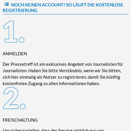
NOCH KEINEN ACCOUNT? SO LÄUFT DIE KOSTENLOSE
Kultur/Literatur
Fahrrad/E-Bike
Landschaft/Berge
Rund ums Haus
TECHNIK
REGISTRIERUNG
Mode
Mobilität
Meer
Garten
Technik
Soziales/Umwelt
Städte/Kultur
Haus
Hardware/Software
Sport
Weitere Reisethemen
Ratgeber
Kommunikation/Internet
Trendy
Wohnen/Leben
Digitalisierung/Multimedia
Wellness
ANMELDEN
Trends/Mobil
Der Pressetreff ist ein exklusives Angebot von Journalisten für
Journalisten. Haben Sie bitte Verständnis, wenn wir Sie bitten,
sich hier einmalig als Nutzer zu registrieren, damit Sie künftig
kostenfreien Zugang zu allen Informationen haben.
FREISCHALTUNG
Um sicherzustellen, dass der Service wirklich nur von