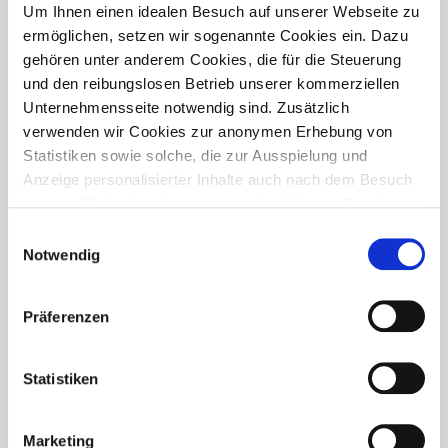
PRESSETREFF
Um Ihnen einen idealen Besuch auf unserer Webseite zu
ermöglichen, setzen wir sogenannte Cookies ein. Dazu
gehören unter anderem Cookies, die für die Steuerung
und den reibungslosen Betrieb unserer kommerziellen
Unternehmensseite notwendig sind. Zusätzlich
verwenden wir Cookies zur anonymen Erhebung von
Statistiken sowie solche, die zur Ausspielung und
Anzeige personalisierter Inhalte auch nach dem Besuch
unserer Webseite eingesetzt werden können. Durch
unsere Cookie-Einstellungen können Sie selbst
Einwilligungsauswahl
entscheiden, ob und welche Cookies Sie zulassen
Notwendig
möchten. Personen, die das 16. Lebensjahr noch nicht
vollendet haben, benötigen die Zistimmung der
Präferenzen
Sorgeberechtigten. Bitte beachten Sie, dass anhand Ihrer
getätigten Einstellungen eventuell nicht alle Leistungen
FÜR WEN IST DER PRESSETREFF?
auf der Webseite zur Verfügung stehen können. Ihre
Statistiken
Der Pressetreff ist ein Fachportal für freie und feste Redakteure,
Einwilligung können Sie jederzeit widerrufen und in den
journalistisch tätige Mitarbeiter, Dokumentare und Volontäre in
Cookie-Einstellungen entsprechend ändern. In unseren
Deutschland. Unsere Artikel dürfen und sollen in Zeitschriften,
Marketing
Datenschutzhinweisen
finden Sie weitere