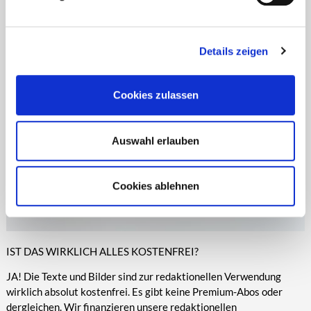
Zeitungen, Anzeigenblättern und vielen anderen Print- und
entsprechende Informationen.
Online-Medien veröffentlicht werden.
Details zeigen
Cookies zulassen
Auswahl erlauben
Cookies ablehnen
IST DAS WIRKLICH ALLES KOSTENFREI?
JA! Die Texte und Bilder sind zur redaktionellen Verwendung
wirklich absolut kostenfrei. Es gibt keine Premium-Abos oder
dergleichen. Wir finanzieren unsere redaktionellen