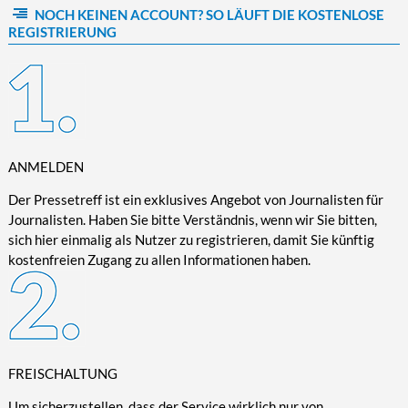
NOCH KEINEN ACCOUNT? SO LÄUFT DIE KOSTENLOSE
Kultur/Literatur
Fahrrad/E-Bike
Landschaft/Berge
Rund ums Haus
TECHNIK
REGISTRIERUNG
Mode
Mobilität
Meer
Garten
Technik
Soziales/Umwelt
Städte/Kultur
Haus
Hardware/Software
Sport
Weitere Reisethemen
Ratgeber
Kommunikation/Internet
Trendy
Wohnen/Leben
Digitalisierung/Multimedia
Wellness
ANMELDEN
Trends/Mobil
Der Pressetreff ist ein exklusives Angebot von Journalisten für
Journalisten. Haben Sie bitte Verständnis, wenn wir Sie bitten,
sich hier einmalig als Nutzer zu registrieren, damit Sie künftig
kostenfreien Zugang zu allen Informationen haben.
FREISCHALTUNG
Um sicherzustellen, dass der Service wirklich nur von