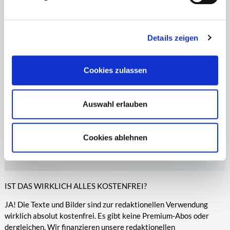
Zeitungen, Anzeigenblättern und vielen anderen Print- und
entsprechende Informationen.
Online-Medien veröffentlicht werden.
Details zeigen
Cookies zulassen
Auswahl erlauben
Cookies ablehnen
IST DAS WIRKLICH ALLES KOSTENFREI?
JA! Die Texte und Bilder sind zur redaktionellen Verwendung
wirklich absolut kostenfrei. Es gibt keine Premium-Abos oder
dergleichen. Wir finanzieren unsere redaktionellen