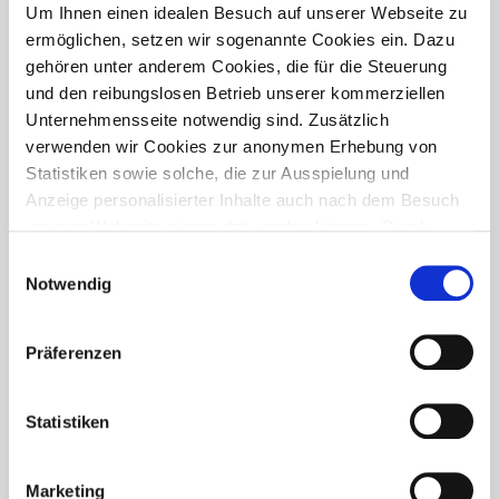
PRESSETREFF
Um Ihnen einen idealen Besuch auf unserer Webseite zu
ermöglichen, setzen wir sogenannte Cookies ein. Dazu
gehören unter anderem Cookies, die für die Steuerung
und den reibungslosen Betrieb unserer kommerziellen
Unternehmensseite notwendig sind. Zusätzlich
verwenden wir Cookies zur anonymen Erhebung von
Statistiken sowie solche, die zur Ausspielung und
Anzeige personalisierter Inhalte auch nach dem Besuch
unserer Webseite eingesetzt werden können. Durch
unsere Cookie-Einstellungen können Sie selbst
Einwilligungsauswahl
entscheiden, ob und welche Cookies Sie zulassen
Notwendig
möchten. Personen, die das 16. Lebensjahr noch nicht
vollendet haben, benötigen die Zistimmung der
Präferenzen
Sorgeberechtigten. Bitte beachten Sie, dass anhand Ihrer
getätigten Einstellungen eventuell nicht alle Leistungen
FÜR WEN IST DER PRESSETREFF?
auf der Webseite zur Verfügung stehen können. Ihre
Statistiken
Der Pressetreff ist ein Fachportal für freie und feste Redakteure,
Einwilligung können Sie jederzeit widerrufen und in den
journalistisch tätige Mitarbeiter, Dokumentare und Volontäre in
Cookie-Einstellungen entsprechend ändern. In unseren
Deutschland. Unsere Artikel dürfen und sollen in Zeitschriften,
Marketing
Datenschutzhinweisen
finden Sie weitere