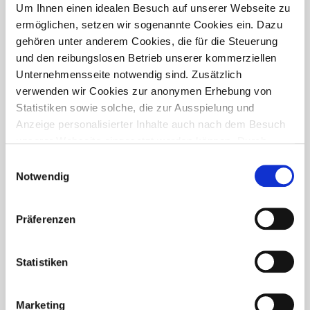
PRESSETREFF
Um Ihnen einen idealen Besuch auf unserer Webseite zu
ermöglichen, setzen wir sogenannte Cookies ein. Dazu
gehören unter anderem Cookies, die für die Steuerung
und den reibungslosen Betrieb unserer kommerziellen
Unternehmensseite notwendig sind. Zusätzlich
verwenden wir Cookies zur anonymen Erhebung von
Statistiken sowie solche, die zur Ausspielung und
Anzeige personalisierter Inhalte auch nach dem Besuch
unserer Webseite eingesetzt werden können. Durch
unsere Cookie-Einstellungen können Sie selbst
Einwilligungsauswahl
entscheiden, ob und welche Cookies Sie zulassen
Notwendig
möchten. Personen, die das 16. Lebensjahr noch nicht
vollendet haben, benötigen die Zistimmung der
Präferenzen
Sorgeberechtigten. Bitte beachten Sie, dass anhand Ihrer
getätigten Einstellungen eventuell nicht alle Leistungen
FÜR WEN IST DER PRESSETREFF?
auf der Webseite zur Verfügung stehen können. Ihre
Statistiken
Der Pressetreff ist ein Fachportal für freie und feste Redakteure,
Einwilligung können Sie jederzeit widerrufen und in den
journalistisch tätige Mitarbeiter, Dokumentare und Volontäre in
Cookie-Einstellungen entsprechend ändern. In unseren
Deutschland. Unsere Artikel dürfen und sollen in Zeitschriften,
Marketing
Datenschutzhinweisen
finden Sie weitere