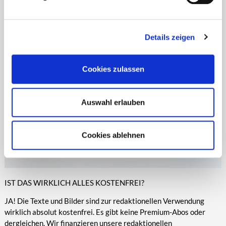
Zeitungen, Anzeigenblättern und vielen anderen Print- und
entsprechende Informationen.
Online-Medien veröffentlicht werden.
Details zeigen
Cookies zulassen
Auswahl erlauben
Cookies ablehnen
IST DAS WIRKLICH ALLES KOSTENFREI?
JA! Die Texte und Bilder sind zur redaktionellen Verwendung
wirklich absolut kostenfrei. Es gibt keine Premium-Abos oder
dergleichen. Wir finanzieren unsere redaktionellen