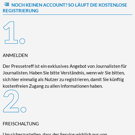
NOCH KEINEN ACCOUNT? SO LÄUFT DIE KOSTENLOSE
Kultur/Literatur
Fahrrad/E-Bike
Landschaft/Berge
Rund ums Haus
TECHNIK
REGISTRIERUNG
Mode
Mobilität
Meer
Garten
Technik
Soziales/Umwelt
Städte/Kultur
Haus
Hardware/Software
Sport
Weitere Reisethemen
Ratgeber
Kommunikation/Internet
Trendy
Wohnen/Leben
Digitalisierung/Multimedia
Wellness
ANMELDEN
Trends/Mobil
Der Pressetreff ist ein exklusives Angebot von Journalisten für
Journalisten. Haben Sie bitte Verständnis, wenn wir Sie bitten,
sich hier einmalig als Nutzer zu registrieren, damit Sie künftig
kostenfreien Zugang zu allen Informationen haben.
FREISCHALTUNG
Um sicherzustellen, dass der Service wirklich nur von